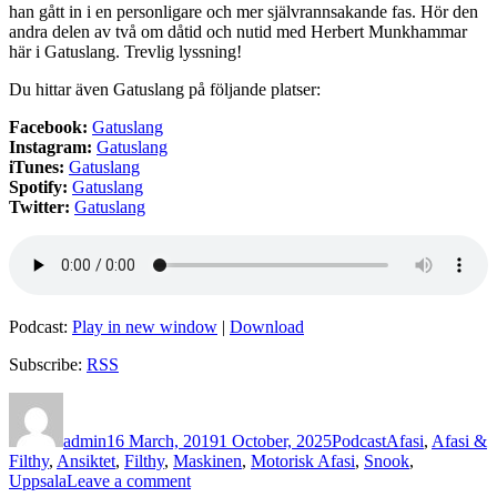
han gått in i en personligare och mer självrannsakande fas. Hör den
andra delen av två om dåtid och nutid med Herbert Munkhammar
här i Gatuslang. Trevlig lyssning!
Du hittar även Gatuslang på följande platser:
Facebook:
Gatuslang
Instagram:
Gatuslang
iTunes:
Gatuslang
Spotify:
Gatuslang
Twitter:
Gatuslang
Podcast:
Play in new window
|
Download
Subscribe:
RSS
Author
Posted
Categories
Tags
on
admin
16 March, 2019
1 October, 2025
Podcast
Afasi
,
Afasi &
Filthy
,
Ansiktet
,
Filthy
,
Maskinen
,
Motorisk Afasi
,
Snook
,
on
Uppsala
Leave a comment