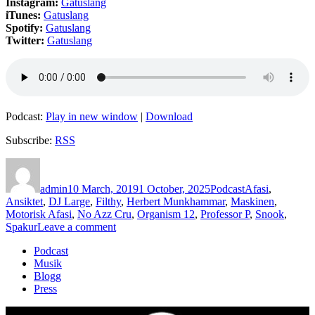
Instagram:
Gatuslang
iTunes:
Gatuslang
Spotify:
Gatuslang
Twitter:
Gatuslang
Podcast:
Play in new window
|
Download
Subscribe:
RSS
Author
Posted
Categories
Tags
on
admin
10 March, 2019
1 October, 2025
Podcast
Afasi
,
Ansiktet
,
DJ Large
,
Filthy
,
Herbert Munkhammar
,
Maskinen
,
Motorisk Afasi
,
No Azz Cru
,
Organism 12
,
Professor P
,
Snook
,
on
Spakur
Leave a comment
132
Podcast
–
Musik
Herbert
Blogg
Munkhammar/Afasi
Press
(Del
1
av