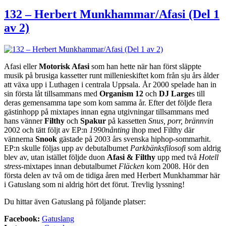
132
–
132 – Herbert Munkhammar/Afasi (Del 1
Herbert
av 2)
Munkhammar/Afasi
(Del
2
av
2)
Afasi eller
Motorisk Afasi
som han hette när han först släppte
musik på brusiga kassetter runt millenieskiftet kom från sju års ålder
att växa upp i Luthagen i centrala Uppsala. År 2000 spelade han in
sin första låt tillsammans med
Organism 12
och
DJ Large
s till
deras gemensamma tape som kom samma år. Efter det följde flera
gästinhopp på mixtapes innan egna utgivningar tillsammans med
hans vänner
Filthy
och
Spakur
på kassetten
Snus, porr, brännvin
2002 och tätt följt av EP:n
1990nånting
ihop med Filthy där
vännerna
Snook
gästade på 2003 års svenska hiphop-sommarhit.
EP:n skulle följas upp av debutalbumet
Parkbänksfilosofi
som aldrig
blev av, utan istället följde duon
Afasi & Filthy
upp med två
Hotell
stress
-mixtapes innan debutalbumet
Fläcken
kom 2008. Hör den
första delen av två om de tidiga åren med Herbert Munkhammar här
i Gatuslang som ni aldrig hört det förut. Trevlig lyssning!
Du hittar även Gatuslang på följande platser:
Facebook:
Gatuslang