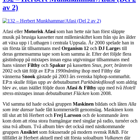
av 2)
Afasi eller
Motorisk Afasi
som han hette när han först släppte
musik på brusiga kassetter runt millenieskiftet kom från sju års ålder
att växa upp i Luthagen i centrala Uppsala. År 2000 spelade han in
sin första låt tillsammans med
Organism 12
och
DJ Large
s till
deras gemensamma tape som kom samma år. Efter det följde flera
gästinhopp på mixtapes innan egna utgivningar tillsammans med
hans vänner
Filthy
och
Spakur
på kassetten
Snus, porr, brännvin
2002 och tätt följt av EP:n
1990nånting
ihop med Filthy där
vännerna
Snook
gästade på 2003 års svenska hiphop-sommarhit.
EP:n skulle följas upp av debutalbumet
Parkbänksfilosofi
som aldrig
blev av, utan istället följde duon
Afasi & Filthy
upp med två
Hotell
stress
-mixtapes innan debutalbumet
Fläcken
kom 2008.
Vid samma tid hade också gruppen
Maskinen
bildats och låten
Alla
som inte dansar
hade fått kommersiellt genomslag. Maskinen kom
till slut att bli Herbert och
Frej Larsson
och de kommande åren
kom dom att röna stora framgångar med singlar på radio, turnéer och
sina två album. Två album blev det också med nästkommande
gruppen
Ansiktet
som fokuserade på modern svensk R&B. För
tillfället är Herbert aktuell med sitt första soloalbum
Vulkanen
där