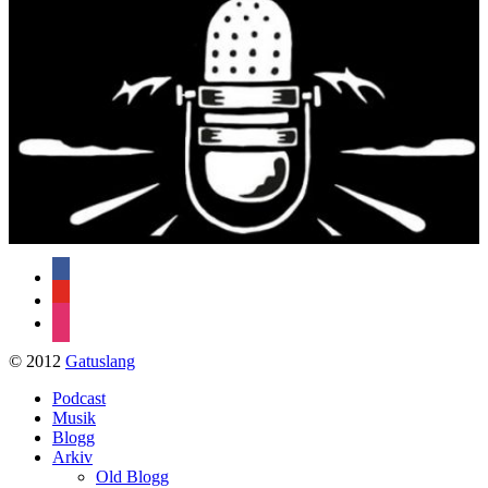
2)
facebook
youtube
instagram
© 2012
Gatuslang
Podcast
Musik
Blogg
Arkiv
Old Blogg