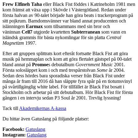
Frew Elfineh Taha
eller Black Fist föddes i Katrineholm 1981 men
kom främst att växa upp i Skövde i Västergötland. Redan under
första halvan av 90-talet började han göra beats i trackerprogram på
sitt pojkrum. Barndomsvänner var bland annat producenten och
islänningen
Earmax
som tillsammans med sin bror och
väninnan
Cell7
utgjorde kvartetten
Subterranean
som vann en
isländsk grammis för bästa nykomlingar för sin platta
Central
Magnetizm
1997.
Efter att gruppen splittrats kort efteråt fortsatte Black Fist att göra
musik på hemmaplan och kom att göra flertalet gästspel på 00-talet
bland annat på
Promoe
s debutalbum
Government Music
2001.
Första solosläppet kom i och med trespårstolvan
Some
år 2004.
Sedan dess hördes bara sporadiska verser från Black Fist under
många år fram till 2016 då han släppte fyra spår på en tiotumsvinyl
på svårtillgänglig white label. För tillfället är Black Fist bosatt i
Stockholm och arbetar på sitt debutalbum. Hör Black Fist för första
gången i en intervju sedan P3 Soul år 2001. Trevlig lyssning!
Tack till
Akademikernas A-kassa
Du hittar även Gatuslang på följande platser:
Facebook:
Gatuslang
Instagram:
Gatuslang