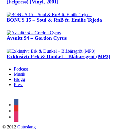
(Felpress) [Vinyl, 2001]
BONUS 15 – Soul & RnB ft. Emilie Tejeda
Avsnitt 94 – Gordon Cyrus
Exklusivt: Erk & Dunkel – Blåbärsgröt (MP3)
Podcast
Musik
Blogg
Press
facebook
youtube
instagram
© 2012
Gatuslang