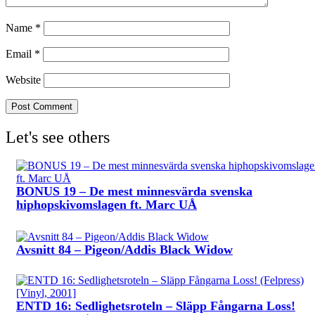
Name
*
Email
*
Website
Let's see others
BONUS 19 – De mest minnesvärda svenska
hiphopskivomslagen ft. Marc UÅ
Avsnitt 84 – Pigeon/Addis Black Widow
ENTD 16: Sedlighetsroteln – Släpp Fångarna Loss!