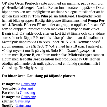
OP eller Oscar Preibsch växte upp med sin mamma, pappa och bror
på Henriksdalsberget i Nacka. Redan innan tonåren upptäckte Oscar
hiphopmusiken och möjligheten att skapa sin egna musik efter att ha
gått en kurs ledd av
Tom Piha
på sin fritidsgård. I högstadiet kom
han att bilda gruppen
Riktig skit posse
tillsammans med
Penga Per
och
J-Bronk
. Efter en EP och efter att gruppen upplösts fortsatte OP
som solorappare, producent och medlem i det hypade kollektivet
Basgränd
. OP valde dock efter en kort tid att lämna och köra vidare
som solo och släppa EPs och lösa låtar på nätet innan debutalbumet
MetaFysik
släpptes via On Axis under 2015. 2018 kommer också
album nummer två
HIPHOPP Vol. 1
med hela 18 spår. I nuläget är
väldigt mycket musik på väg ut. Solo-EPn
Domedagsraps
, ett
album med
Bjarne B
, ett album under alias
Möderskeppet
samt ett
album med
Isabella Jordkreation
helt producerat av OP. Hör en
otroligt spännande och unik episod med en funkig rymdman här i
Gatuslang. Trevlig lyssning!
Du hittar även Gatuslang på följande platser:
Instagram:
Ga
tuslang
Youtube:
Gatuslang
Facebook:
Gatuslang
Instagram:
Gatuslang
iTunes:
Gatuslang
Spotify:
Gatuslang