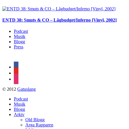
ENTD 38: Smuts & CO – Lågbudget/Inferno [Vinyl, 2002]
Podcast
Musik
Blogg
Press
facebook
youtube
instagram
© 2012
Gatuslang
Podcast
Musik
Blogg
Arkiv
Old Blogg
Arga Rapparen