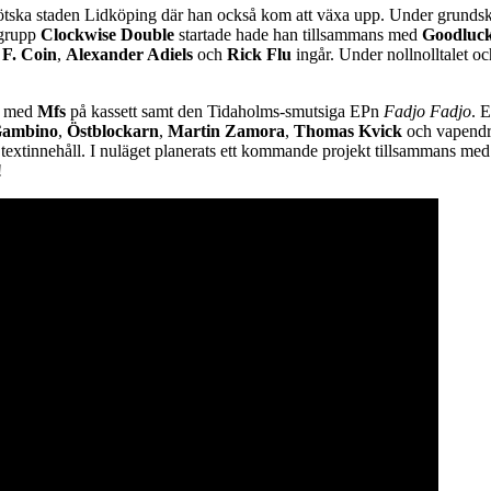
ötska staden Lidköping där han också kom att växa upp. Under grundsko
 grupp
Clockwise Double
startade hade han tillsammans med
Goodluc
,
F. Coin
,
Alexander Adiels
och
Rick Flu
ingår. Under nollnolltalet oc
s med
Mfs
på kassett samt den Tidaholms-smutsiga EPn
Fadjo Fadjo
. 
Gambino
,
Östblockarn
,
Martin Zamora
,
Thomas Kvick
och vapend
textinnehåll. I nuläget planerats ett kommande projekt tillsammans m
!