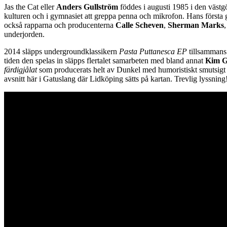
Jas the Cat eller
Anders Gullström
föddes i augusti 1985 i den västg
kulturen och i gymnasiet att greppa penna och mikrofon. Hans första
också rapparna och producenterna
Calle Scheven
,
Sherman Marks
underjorden.
2014 släpps undergroundklassikern
Pasta Puttanesca EP
tillsamman
tiden den spelas in släpps flertalet samarbeten med bland annat
Kim 
färdigjålat
som producerats helt av Dunkel med humoristiskt smutsigt 
avsnitt här i Gatuslang där Lidköping sätts på kartan. Trevlig lyssning