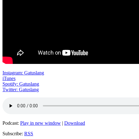
Instagram: Gatuslang
iTunes
Spotify: Gatuslang
Twitter: Gatuslang
Podcast:
Play in new window
|
Download
Subscribe:
RSS