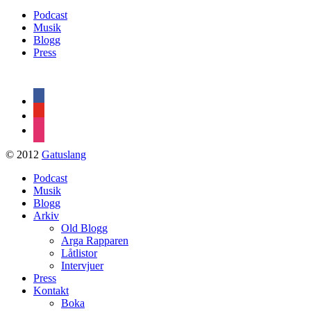
Podcast
Musik
Blogg
Press
facebook
youtube
instagram
© 2012
Gatuslang
Podcast
Musik
Blogg
Arkiv
Old Blogg
Arga Rapparen
Låtlistor
Intervjuer
Press
Kontakt
Boka