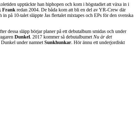
letiden upptäckte han hiphopen och kom i högstadiet att växa in i
k Frank
redan 2004. De båda kom att bli en del av YR-Crew där
h in på 10-talet släppte Jas flertalet mixtapes och EPs för den svenska
Efter dessa släpp börjar planer på ett debutalbum smidas och under
ragaren
Dunkel
. 2017 kommer så debutalbumet
Nu är det
ed Dunkel under namnet
Sunkhunkar
. Hör ännu ett underjordiskt