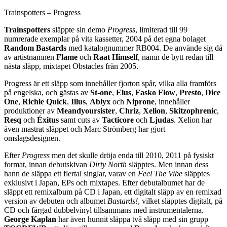
Trainspotters – Progress
Trainspotters
släppte sin demo
Progress
, limiterad till 99
numrerade exemplar på vita kassetter, 2004 på det egna bolaget
Random Bastards
med katalognummer RB004. De använde sig då
av artistnamnen
Flame
och
Raat Himself
, namn de bytt redan till
nästa släpp, mixtapet Obstacles från 2005.
Progress är ett släpp som innehåller fjorton spår, vilka alla framförs
på engelska, och gästas av
St-one
,
Elus
,
Fasko Flow
,
Presto
,
Dice
One
,
Richie Quick
,
Illus
,
Ablyx
och
Niprone
, innehåller
produktioner av
Meandyoursister
,
Chriz
,
Xelion
,
Skitzophrenic
,
Resq
och
Éxitus
samt cuts av
Tacticore
och
Ljudas
. Xelion har
även mastrat släppet och Marc Strömberg har gjort
omslagsdesignen.
Efter
Progress
men det skulle dröja enda till 2010, 2011 på fysiskt
format, innan debutskivan
Dirty North
släpptes. Men innan dess
hann de släppa ett flertal singlar, varav en
Feel The Vibe
släpptes
exklusivt i Japan, EPs och mixtapes. Efter debutalbumet har de
släppt ett remixalbum på CD i Japan, ett digitalt släpp av en remixad
version av debuten och albumet
Bastards!
, vilket släpptes digitalt, på
CD och färgad dubbelvinyl tillsammans med instrumentalerna.
George Kaplan
har även hunnit släppa två släpp med sin grupp