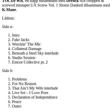
TOCDFWB
, ett släpp tillsammans med
Drrock
och chopped &
screwed mixtapet UÅ Screw Vol. 1 Slomo Danked tillsammans med
K-Mane
.
Låtlista:
Sida a:
Intro
Fake Jacks
Wreckin’ The Mic
Collateral Damage
Beneath a Steel Sky interlude
Studio Session
Emcee Collective pt. 2
Sida b:
Problems
For No Reason
That Ain’t My Wife interlude
Live Set – I Love Porn
Declaration of Independence
Peace
Outro