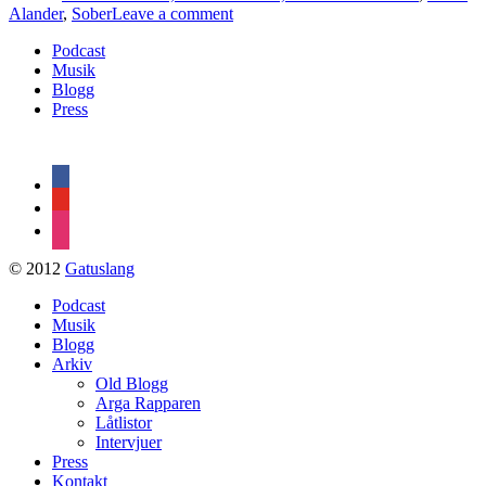
on
Alander
,
Sober
Leave a comment
Avsnitt
Podcast
28
Musik
–
Blogg
Sober/Johan
Press
Alander
facebook
youtube
instagram
© 2012
Gatuslang
Podcast
Musik
Blogg
Arkiv
Old Blogg
Arga Rapparen
Låtlistor
Intervjuer
Press
Kontakt