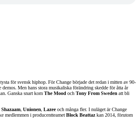
t tysta för svensk hiphop. För Change började det redan i mitten av 90-
e demos. Men hans stora musikaliska förändring skedde för åtta år
splan. Ganska snart kom
The Mood
och
Tony From Sweden
att bli
,
Shazaam
,
Unionen
,
Lazee
och många fler. I nuläget är Change
ske medlemmen i producentteamet
Block Beattaz
kan 2014, förutom