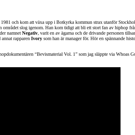
981 och kom att växa upp i Botkyrka kommun strax utanför Stockholm 
n området slog igenom. Han kom tidigt att bli ett stort fan av hiphop f
under namnet
Negativ
, varit en av ägarna och de drivande personen til
nd annat rapparen
Ivory
som han är manager för. Hör en spännande histori
pdokumentären “Bevismaterial Vol. 1” som jag släppte via Whoas Guldg