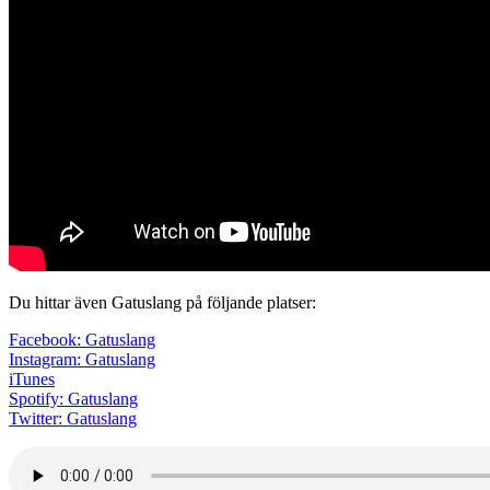
Du hittar även Gatuslang på följande platser:
Facebook: Gatuslang
Instagram: Gatuslang
iTunes
Spotify: Gatuslang
Twitter: Gatuslang