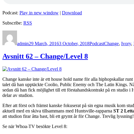
Podcast:
Play in new window
|
Download
Subscribe:
RSS
Author
Posted
Categories
Tags
on
admin
29 March, 2016
3 October, 2018
Podcast
Change
,
Ivory
,
Avsnitt 62 – Change/Level 8
Change kanske inte är ett house hold name för alla hiphopskallar runt o
talet då han upptäckte Coolio, Public Enemy och The Latin Kings. Någ
sedan då han fick möjlighet till ett förstahandskontrakt på en studi
delar av studion.
Efter att först och främst kanske fokuserat på sin egna musik kom stud
aktuell med en skiva tillsammans med Huntsville-rapparna
ST 2 Lett
att studion firar åtta bast, bli ett grymt år för Change. Trevlig lyssning!
Se när Whoa-TV besökte Level 8: