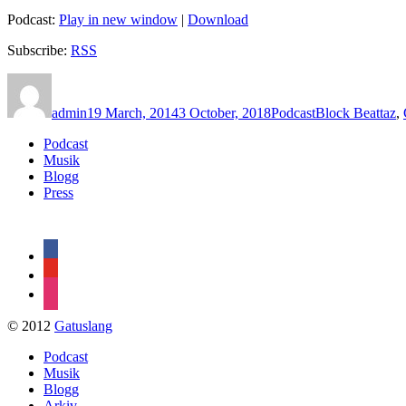
Podcast:
Play in new window
|
Download
Subscribe:
RSS
Author
Posted
Categories
Tags
on
admin
19 March, 2014
3 October, 2018
Podcast
Block Beattaz
,
Podcast
Musik
Blogg
Press
facebook
youtube
instagram
© 2012
Gatuslang
Podcast
Musik
Blogg
Arkiv