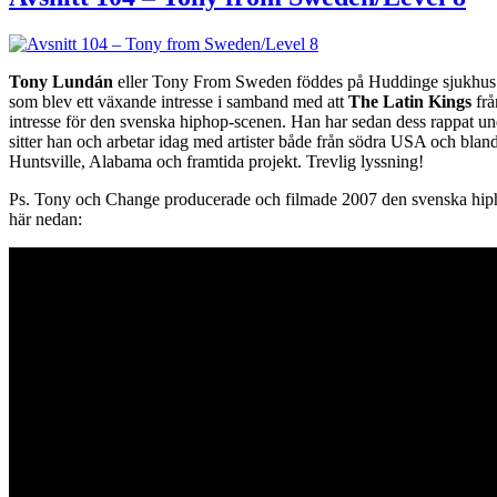
Tony Lundán
eller Tony From Sweden föddes på Huddinge sjukhus 1
som blev ett växande intresse i samband med att
The Latin Kings
frå
intresse för den svenska hiphop-scenen. Han har sedan dess rappat 
sitter han och arbetar idag med artister både från södra USA och bla
Huntsville, Alabama och framtida projekt. Trevlig lyssning!
Ps. Tony och Change producerade och filmade 2007 den svenska hipho
här nedan: