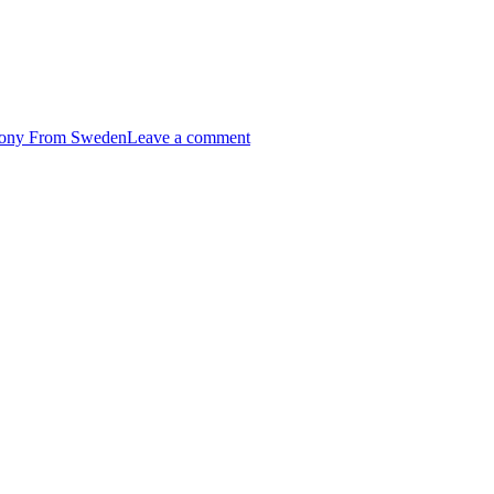
on
Avsnitt
ony From Sweden
Leave a comment
62
–
Change/Level
8