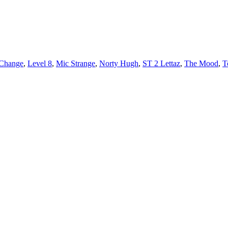
Change
,
Level 8
,
Mic Strange
,
Norty Hugh
,
ST 2 Lettaz
,
The Mood
,
T