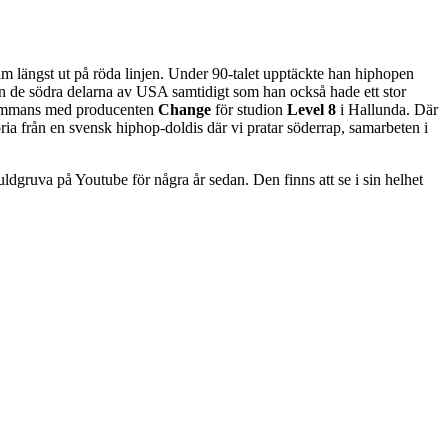
längst ut på röda linjen. Under 90-talet upptäckte han hiphopen
rån de södra delarna av USA samtidigt som han också hade ett stor
lsammans med producenten
Change
för studion
Level 8
i Hallunda. Där
a från en svensk hiphop-doldis där vi pratar söderrap, samarbeten i
ruva på Youtube för några år sedan. Den finns att se i sin helhet