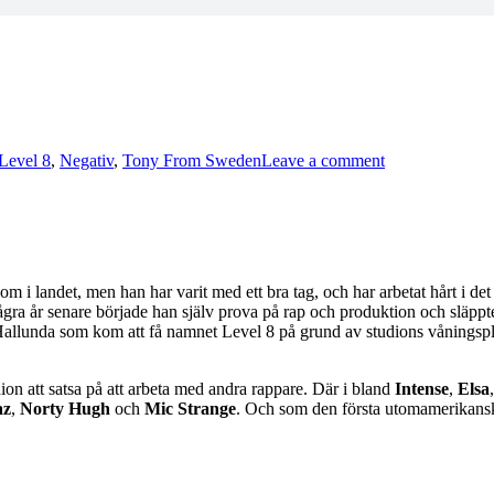
on
Avsnitt
Level 8
,
Negativ
,
Tony From Sweden
Leave a comment
104
–
Tony
from
Sweden/Level
8
m i landet, men han har varit med ett bra tag, och har arbetat hårt i de
ra år senare började han själv prova på rap och produktion och släppt
o i Hallunda som kom att få namnet Level 8 på grund av studions våning
ion att satsa på att arbeta med andra rappare. Där i bland
Intense
,
Elsa
az
,
Norty Hugh
och
Mic Strange
. Och som den första utomamerikan