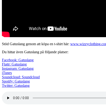
Stöd Gatuslang genom att köpa en t-shirt här:
www.wizzyclothing.c
Du hittar även Gatuslang på följande platser:
Facebook: Gatuslang
Flattr: Gatuslang
Instagram: Gatuslang
iTunes
Soundcloud: Soundcloud
Spotify: Gatuslang
Twitter: Gatuslang