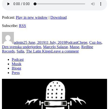
Podcast:
Play in new window
|
Download
Subscribe:
RSS
Author
Posted
Categories
Tags
on
admin
25 June, 2019
11 July, 2019
Podcast
Chepe
,
Cuz-Ins
,
Den svenska underjorden
,
Marcelo Salazar
,
Masse
,
Redline
on
Records
,
Salla
,
The Latin Kings
Leave a comment
137
Podcast
–
Musik
Masse/Marcelo
Blogg
Salazar
Press
(Del
1
av
2)