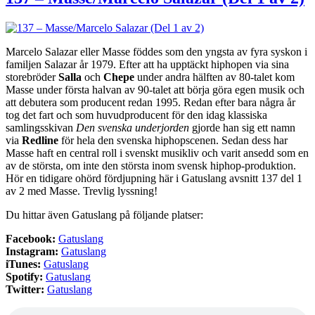
Marcelo Salazar eller Masse föddes som den yngsta av fyra syskon i
familjen Salazar år 1979. Efter att ha upptäckt hiphopen via sina
storebröder
Salla
och
Chepe
under andra hälften av 80-talet kom
Masse under första halvan av 90-talet att börja göra egen musik och
att debutera som producent redan 1995. Redan efter bara några år
tog det fart och som huvudproducent för den idag klassiska
samlingsskivan
Den svenska underjorden
gjorde han sig ett namn
via
Redline
för hela den svenska hiphopscenen. Sedan dess har
Masse haft en central roll i svenskt musikliv och varit ansedd som en
av de största, om inte den största inom svensk hiphop-produktion.
Hör en tidigare ohörd fördjupning här i Gatuslang avsnitt 137 del 1
av 2 med Masse. Trevlig lyssning!
Du hittar även Gatuslang på följande platser:
Facebook:
Gatuslang
Instagram:
Gatuslang
iTunes:
Gatuslang
Spotify:
Gatuslang
Twitter:
Gatuslang