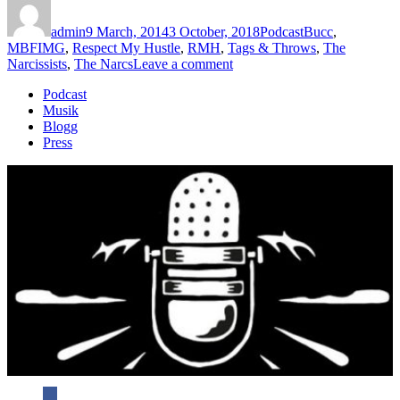
on
admin
9 March, 2014
3 October, 2018
Podcast
Bucc
,
MBFIMG
,
Respect My Hustle
,
RMH
,
Tags & Throws
,
The
on
Narcissists
,
The Narcs
Leave a comment
Avsnitt
Podcast
61
Musik
–
Blogg
Thomas
Press
Gunnarsson/Bucc
Del
2
av
2