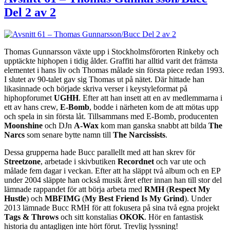
Del 2 av 2
Thomas Gunnarsson växte upp i Stockholmsförorten Rinkeby och
upptäckte hiphopen i tidig ålder. Graffiti har alltid varit det främsta
elementet i hans liv och Thomas målade sin första piece redan 1993.
I slutet av 90-talet gav sig Thomas ut på nätet. Där hittade han
likasinnade och började skriva verser i keystyleformat på
hiphopforumet
UGHH
. Efter att han insett att en av medlemmarna i
ett av hans crew,
E-Bomb
,
bodde i närheten kom de att mötas upp
och spela in sin första låt. Tillsammans med E-Bomb, producenten
Moonshine
och DJn
A-Wax
kom
man ganska snabbt att bilda
The
Narcs
som senare bytte namn till
The Narcissists
.
Dessa grupperna hade Bucc parallellt med att han skrev för
Streetzone
, arbetade i skivbutiken
Recordnet
och var ute och
målade fem dagar i veckan. Efter att ha släppt två album och en EP
under 2004 släppte han också musik året efter innan han till stor del
lämnade rappandet för att börja arbeta med
RMH
(
Respect My
Hustle
) och
MBFIMG
(
My Best Friend Is My Grind
). Under
2013 lämnade Bucc RMH för att fokusera på sina två egna projekt
Tags & Throws
och sitt konstalias
OKOK
. Hör en fantastisk
historia du antagligen inte hört förut. Trevlig lyssning!