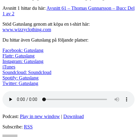
Avsnitt 1 hittar du här:
Avsnitt 61 – Thomas Gunnarsson – Bucc Del
1 av 2
Stöd Gatuslang genom att köpa en t-shirt här:
www.wizzyclothing.com
Du hittar även Gatuslang på följande platser:
Facebook: Gatuslang
Flattr: Gatuslang
Instagram: Gatuslang
iTunes
Soundcloud: Soundcloud
Spotify: Gatuslang
Twitter: Gatuslang
Podcast:
Play in new window
|
Download
Subscribe:
RSS
Author
Posted
Categories
Tags