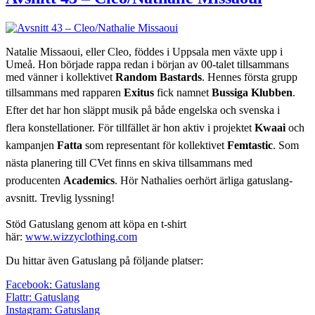
Natalie Missaoui, eller Cleo, föddes i Uppsala men växte upp i
Umeå. Hon började rappa redan i början av 00-talet tillsammans
med vänner i kollektivet
Random Bastards
. Hennes första grupp
tillsammans med rapparen
Exitus
fick namnet
Bussiga Klubben
.
Efter det har hon släppt musik på både engelska och svenska i
flera
konstellationer
. För tillfället är hon aktiv i projektet
Kwaai
och
kampanjen
Fatta
som
representant
för kollektivet
Femtastic
. Som
nästa planering till CVet finns en skiva tillsammans med
producenten
Academics
. Hör Nathalies oerhört ärliga gatuslang-
avsnitt. Trevlig lyssning!
Stöd Gatuslang genom att köpa en t-shirt
här:
www.wizzyclothing.com
Du hittar även Gatuslang på följande platser:
Facebook: Gatuslang
Flattr: Gatuslang
Instagram: Gatuslang