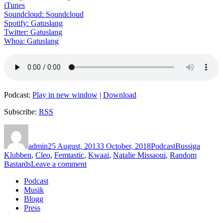
iTunes
Soundcloud: Soundcloud
Spotify: Gatuslang
Twitter: Gatuslang
Whoa: Gatuslang
Podcast:
Play in new window
|
Download
Subscribe:
RSS
Author
Posted
Categories
Tags
on
admin
25 August, 2013
3 October, 2018
Podcast
Bussiga
Klubben
,
Cleo
,
Femtastic
,
Kwaai
,
Natalie Missaoui
,
Random
on
Bastards
Leave a comment
Avsnitt
Podcast
43
Musik
–
Blogg
Cleo/Nathalie
Press
Missaoui