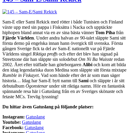
Sam-E eller Sami Rekick med rötter i både Tunisien och Finland
växte upp med sin pappa i Fisksätra i Nacka och upptäckte
hiphopen bland annat via en av sina bästa vänner
Tom Piha
från
Fjärde Världen
. Under andra halvan av 90-talet släppte Sami sitt
första demo på engelska innan hann övergick till svenska. Första
gången Sverige fick ta del av Sam-E nationellt var på Fjärde
Världens singel
Riktiga proffs
och efter det blev han signad på
Streetzone där han släppte sin solodebut
Om Ni Ba Wuisste
redan
2002. Året efter träffade han göteborgaren
Alibi
och kom att bilda
den idag legendariska duon Medina som släppte sitt första mixtape
Rumble in Fiskayet
. Vad som hände efter det är som man säger
historia… Idag har Sam-E bytt namn till
Sami
och släppte i år sitt
debutalbum
Ögonstenar
under sitt riktiga namn. Hör en fantastisk
spännande resa här i Gatuslang från en av Sveriges skönaste och
fetaste MCs. Trevlig lyssning!
Du hittar även Gatuslang på följande platser:
Instagram:
Ga
tuslang
Youtube:
Gatuslang
Facebook:
Gatuslang
Instagram:
Gatuslang