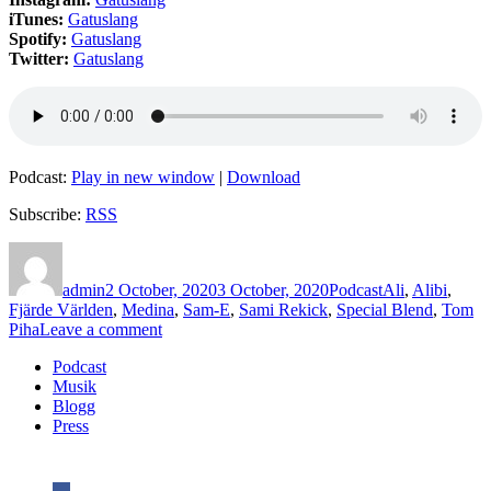
iTunes:
Gatuslang
Spotify:
Gatuslang
Twitter:
Gatuslang
Podcast:
Play in new window
|
Download
Subscribe:
RSS
Author
Posted
Categories
Tags
on
admin
2 October, 2020
3 October, 2020
Podcast
Ali
,
Alibi
,
Fjärde Världen
,
Medina
,
Sam-E
,
Sami Rekick
,
Special Blend
,
Tom
on
Piha
Leave a comment
145
Podcast
–
Musik
Sam-
Blogg
E/Sami
Press
Rekick