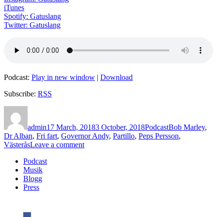
iTunes
Spotify: Gatuslang
Twitter: Gatuslang
Podcast:
Play in new window
|
Download
Subscribe:
RSS
Author
Posted
Categories
Tags
on
admin
17 March, 2018
3 October, 2018
Podcast
Bob Marley
,
Dr Alban
,
Fri fart
,
Governor Andy
,
Partillo
,
Peps Persson
,
on
Västerås
Leave a comment
Avsnitt
Podcast
118
Musik
–
Blogg
Governor
Press
Andy
(Del
1
av