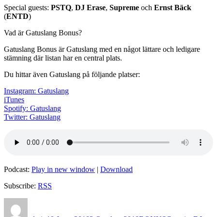
Special guests:
PSTQ
,
DJ Erase
,
Supreme
och
Ernst Bäck
(
ENTD
)
Vad är Gatuslang Bonus?
Gatuslang Bonus är Gatuslang med en något lättare och ledigare
stämning där listan har en central plats.
Du hittar även Gatuslang på följande platser:
Instagram: Gatuslang
iTunes
Spotify: Gatuslang
Twitter: Gatuslang
Podcast:
Play in new window
|
Download
Subscribe:
RSS
Author
Posted
Categories
Tags
on