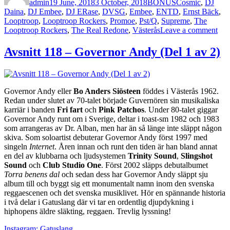
admin
19 June, 2018
3 October, 2018
BONUS
Cosmic
,
DJ
Daina
,
DJ Embee
,
DJ ERase
,
DVSG
,
Embee
,
ENTD
,
Ernst Bäck
,
Looptroop
,
Looptroop Rockers
,
Promoe
,
Pst/Q
,
Supreme
,
The
on
Looptroop Rockers
,
The Real Redone
,
Västerås
Leave a comment
BO
23
Avsnitt 118 – Governor Andy (Del 1 av 2)
–
The
Loo
Roc
Governor Andy eller
Bo Anders Siösteen
föddes i Västerås 1962.
Redan under slutet av 70-talet började Guvernören sin musikaliska
karriär i banden
Fri fart
och
Pink Patchos
. Under 80-talet giggar
Governor Andy runt om i Sverige, deltar i toast-sm 1982 och 1983
som arrangeras av Dr. Alban, men har än så länge inte släppt någon
skiva. Som soloartist debuterar Governor Andy först 1997 med
singeln
Internet
. Åren innan och runt den tiden är han bland annat
en del av klubbarna och ljudsystemen
Trinity Sound
,
Slingshot
Sound
och
Club Studio One
. Först 2002 släpps debutalbumet
Torra benens dal
och sedan dess har Governor Andy släppt sju
album till och byggt sig ett monumentalt namn inom den svenska
reggaescenen och det svenska musiklivet. Hör en spännande historia
i två delar i Gatuslang där vi tar en ordentlig djupdykning i
hiphopens äldre släkting, reggaen. Trevlig lyssning!
Instagram: Gatuslang