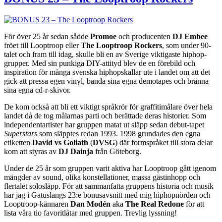
För över 25 år sedan sådde
Promoe
och producenten
DJ Embee
fröet till Looptroop eller
The Looptroop Rockers
, som under 90-
talet och fram till idag, skulle bli en av Sverige viktigaste hiphop-
grupper. Med sin punkiga DIY-attityd blev de en förebild och
inspiration för många svenska hiphopskallar ute i landet om att det
gick att pressa egen vinyl, banda sina egna demotapes och bränna
sina egna cd-r-skivor.
De kom också att bli ett viktigt språkrör för graffitimålare över hela
landet då de tog målarnas parti och berättade deras historier. Som
independentartister har gruppen matat ut släpp sedan debut-tapet
Superstars
som släpptes redan 1993. 1998 grundades den egna
etiketten
David vs Goliath
(
DVSG
) där formspråket till stora delar
kom att styras av
DJ Dainja
från Göteborg.
Under de 25 år som gruppen varit aktiva har Looptroop gått igenom
mängder av sound, olika konstellationer, massa gästinhopp och
flertalet solosläpp. För att sammanfatta gruppens historia och musik
har jag i Gatuslangs 23:e bonusavsnitt med mig hiphopnörden och
Looptroop-kännaren
Dan Modén
aka
The Real Redone
för att
lista våra tio favoritlåtar med gruppen. Trevlig lyssning!