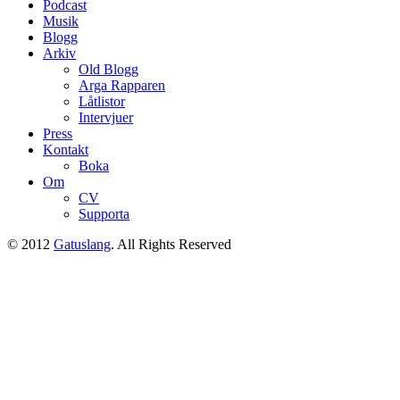
Podcast
Musik
Blogg
Arkiv
Old Blogg
Arga Rapparen
Låtlistor
Intervjuer
Press
Kontakt
Boka
Om
CV
Supporta
© 2012
Gatuslang
. All Rights Reserved