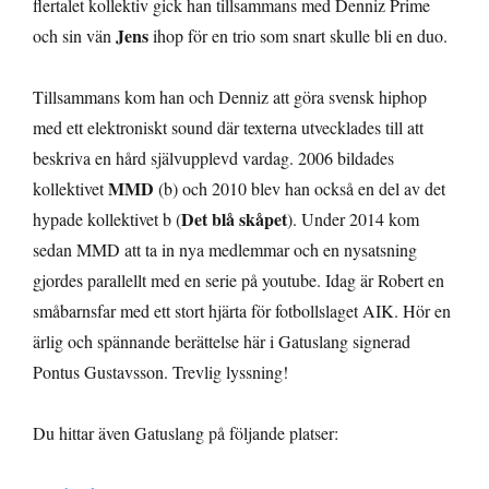
flertalet kollektiv gick han tillsammans med Denniz Prime
Jens
och sin vän
ihop för en trio som snart skulle bli en duo.
Tillsammans kom han och Denniz att göra svensk hiphop
med ett elektroniskt sound där texterna utvecklades till att
beskriva en hård självupplevd vardag. 2006 bildades
MMD
kollektivet
(b) och 2010 blev han också en del av det
Det blå skåpet
hypade kollektivet b (
). Under 2014 kom
sedan MMD att ta in nya medlemmar och en nysatsning
gjordes parallellt med en serie på youtube. Idag är Robert en
småbarnsfar med ett stort hjärta för fotbollslaget AIK. Hör en
ärlig och spännande berättelse här i Gatuslang signerad
Pontus Gustavsson. Trevlig lyssning!
Du hittar även Gatuslang på följande platser: