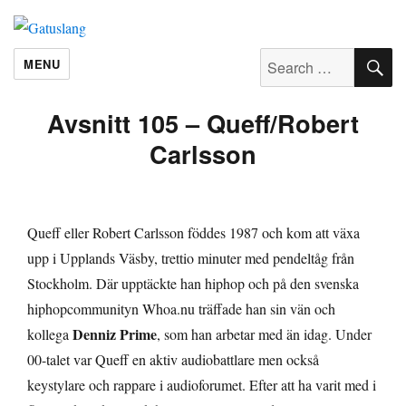
S
Search
Gatuslang
MENU
for:
Avsnitt 105 – Queff/Robert
Carlsson
Queff eller Robert Carlsson föddes 1987 och kom att växa
upp i Upplands Väsby, trettio minuter med pendeltåg från
Stockholm. Där upptäckte han hiphop och på den svenska
hiphopcommunityn Whoa.nu träffade han sin vän och
Denniz Prime
kollega
, som han arbetar med än idag. Under
00-talet var Queff en aktiv audiobattlare men också
keystylare och rappare i audioforumet. Efter att ha varit med i