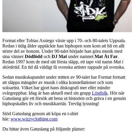
Format eller Tobias Assiego växte upp i 70- och 80-talets Uppsala.
Redan i tidig ålder upptäckte han hiphopen som kom att bli en allt
större del av honom. Under 90-talet började han göra musik med
sina vänner
Dödfödd
och
DJ Mat
under namnet
Mat Åt Far
.
Redan 1997 kom de med sitt första släpp, ett tape vid namn
Mat i
skördetid
. En tid då väldigt få svenska artister rappade på svenska.
Sedan musikskapandet under mitten av 90-talet har Format fortsatt
att släppa mängder av musik i olika konstellationer och som
soloartist. Vilket har gjort hans diskografi mer eller mindre
svårgreppbar. Idag är han aktuell med sin grupp
Löstfolk
. Hör när
Gatuslang gör ett försök att bena ut historien och gräva i en genuin
hiphopskalles liv och musikkarriär. Trevlig lyssning!
Stöd Gatuslang genom att köpa en t-shirt
här:
www.wizzyclothing.com
Du hittar även Gatuslang på följande platser: