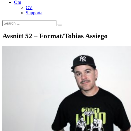
Om
CV
Supporta
Search
Search
for:
Avsnitt 52 – Format/Tobias Assiego