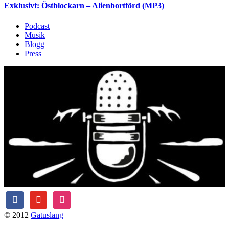
Exklusivt: Östblockarn – Alienbortförd (MP3)
Podcast
Musik
Blogg
Press
facebook
youtube
instagram
© 2012
Gatuslang