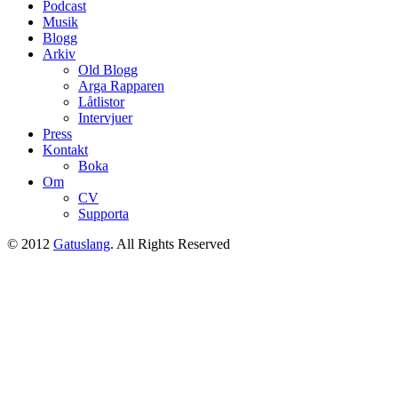
Podcast
Musik
Blogg
Arkiv
Old Blogg
Arga Rapparen
Låtlistor
Intervjuer
Press
Kontakt
Boka
Om
CV
Supporta
© 2012
Gatuslang
. All Rights Reserved