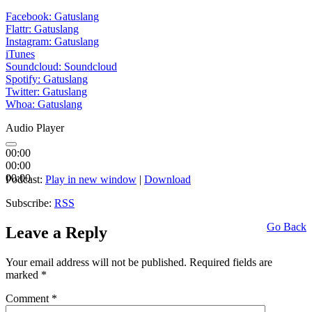
Facebook: Gatuslang
Flattr: Gatuslang
Instagram: Gatuslang
iTunes
Soundcloud: Soundcloud
Spotify: Gatuslang
Twitter: Gatuslang
Whoa: Gatuslang
Audio Player
00:00
00:00
00:00
Podcast:
Play in new window
|
Download
Subscribe:
RSS
Go Back
Leave a Reply
Your email address will not be published.
Required fields are
marked
*
Comment
*