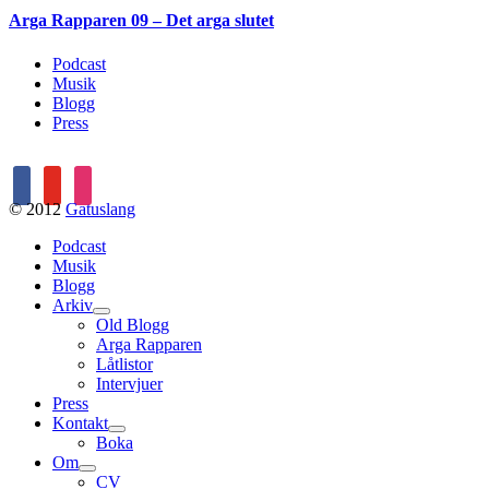
Arga Rapparen 09 – Det arga slutet
Podcast
Musik
Blogg
Press
facebook
youtube
instagram
© 2012
Gatuslang
Podcast
Musik
Blogg
Arkiv
expand
Old Blogg
child
Arga Rapparen
menu
Låtlistor
Intervjuer
Press
Kontakt
expand
Boka
child
Om
menu
expand
CV