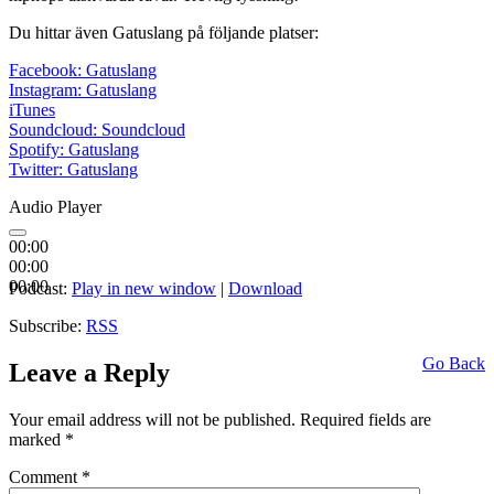
Du hittar även Gatuslang på följande platser:
Facebook: Gatuslang
Instagram: Gatuslang
iTunes
Soundcloud: Soundcloud
Spotify: Gatuslang
Twitter: Gatuslang
Audio Player
00:00
00:00
00:00
Podcast:
Play in new window
|
Download
Subscribe:
RSS
Go Back
Leave a Reply
Your email address will not be published.
Required fields are
marked
*
Comment
*