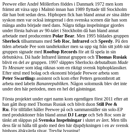
Peewee eller André Möllerfors föddes i Danmark 1972 men kom
främst att växa upp i Malmö innan han 1989 flyttade till Stockholm
där han bott sedan dess. Hiphopen fick han bland annat av sina äldre
syskon men var också integrerad i den svenska scenen där han som
många andra började med dans. Några tidiga inspelningar gjordes
under första halvan av 90-talet i Stockholm då han bland annat
arbetade med producenten
Polar Bear
. Men 1995 bildades gruppen
Sherlock
tillsammans med
Seb Roc
,
Infrared
och
Speedy
. På den
tiden arbetade Pee som tandtekniker men sa upp sig från sitt jobb när
gruppen signade med
Rooftop Records
för att få spela in sin
debutskiva. Då hade Infrared lämnat gruppen och
Thomas Rusiak
blivit en del av gruppen. 1997 släpptes Sherlocks debutalbum
Made
To Measure
som idag räknas som en riktigt svensk hiphopklassiker.
Efter strul med bolag och ekonomi började Peewee arbeta som
Peter Swartling
s assistent och kom efter Petters genombrott att
arbeta med labeln
Bananrepubliken
. Någon solomusik blev det inte
under den här perioden, men en hel del gästningar.
Första projektet under eget namn kom egentligen först 2011 efter att
han gått ihop med Thomas Rusiak och blivit duon
Still Pee &
Ru
. För tillfället håller Peewee på och sammanställer sin solo-EP
med produktioner från bland annat
DJ Large
och Seb Roc som är
tänkt att släppas på
Svenska Inspelningar
i slutet av året. Men tills
dess får ni hålla till godo med den här djupdykningen i en av svensk
hiphops älskvärda rävar. Trevlig lyssning!