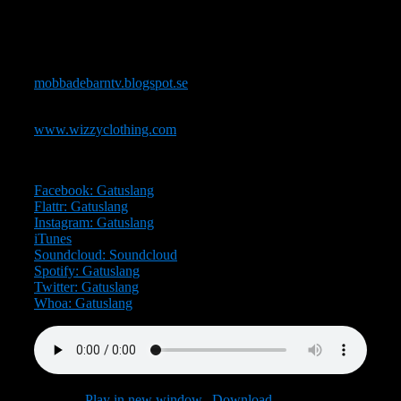
konnässören Doktor Död och tillsammans listar vi våra
mest minnesvärda verser från de samtliga fyra
medlemmarnas diskografier. Trevlig lyssning!
För mer info om MBMA besök gärna denna bloggen:
mobbadebarntv.blogspot.se
Stöd Gatuslang genom att köpa en t-shirt här:
www.wizzyclothing.com
Du hittar även Gatuslang på följande platser:
Facebook: Gatuslang
Flattr: Gatuslang
Instagram: Gatuslang
iTunes
Soundcloud: Soundcloud
Spotify: Gatuslang
Twitter: Gatuslang
Whoa: Gatuslang
Podcast:
Play in new window
|
Download