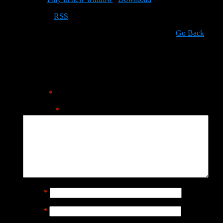
Subscribe:
RSS
Go Back
Leave a Reply
Your email address will not be published.
Required fields are
marked
*
Comment
*
Name
*
Email
*