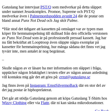
Gatuslang har intervjuat
PST/Q
som medverkar på detta släppet
under namnet Jesuskomplex. Promoe, Supreme och PST/Q
medverkar även i
Palmemordspodden avsnitt 24
där de pratar om
bland annat
Punx Not Dead
och
Jag sköt Palme
.
*Här stod det tidigare att kassetten på omslaget var av typen man
köper för hemmainspelning till skillnad från den officiella versionen
av
Punx Not Dead
som är på professionellt pressad kassett. Jag har
nu fått bekräftat att Looptroop även släppte några exemplar på
kassetter för hemmainspelning, hur många sådana det finns vet jag
tyvärr inte, men antalet är nog begränsat.
–
Skulle någon av er läsare ha mer information om släppet i fråga,
upptäcker någon felaktighet i texten eller av någon annan anledning
vill kontakta mig går det att göra på:
ernst@gatuslang.se
Jag finns även på
Instagram: ErnstSilvermoBack
där en stor del av
det jag postar är hiphoprelaterat.
Det går att stödja Gatuslang genom att köpa Gatuslang T-Shirts hos
Wizzy Clothing
eller via
Flattr
, där ni kan sänka mikrodonationer.