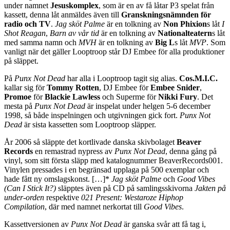
under namnet
Jesuskomplex
, som är en av få låtar P3 spelat från
kassett, denna låt anmäldes även till
Granskningsnämnden för
radio och TV
.
Jag sköt Palme
är en tolkning av
Non Phixion
s låt
I
Shot Reagan
,
Barn av vår tid
är en tolkning av
Nationalteatern
s låt
med samma namn och
MVH
är en tolkning av
Big L
s låt
MVP
. Som
vanligt när det gäller Looptroop står DJ Embee för alla produktioner
på släppet.
På
Punx Not Dead
har alla i Looptroop tagit sig alias.
Cos.M.I.C.
kallar sig för
Tommy Rotten
, DJ Embee för
Embee Snider
,
Promoe
för
Blackie Lawless
och Superme för
Nikki Fury
. Det
mesta på
Punx Not Dead
är inspelat under helgen 5-6 december
1998, så både inspelningen och utgivningen gick fort.
Punx Not
Dead
är sista kassetten som Looptroop släpper.
År 2006 så släppte det kortlivade danska skivbolaget
Beaver
Records
en remastrad nypress av
Punx Not Dead
, denna gång på
vinyl, som sitt första släpp med katalognummer BeaverRecords001.
Vinylen pressades i en begränsad upplaga på 500 exemplar och
hade fått ny omslagskonst. […]*
Jag sköt Palme
och
Good Vibes
(Can I Stick It?)
släpptes även på CD på samlingsskivorna
Jakten på
under-orden
respektive
021 Present: Westaroze Hiphop
Compilation
, där med namnet nerkortat till
Good Vibes
.
Kassettversionen av
Punx Not Dead
är ganska svår att få tag i,