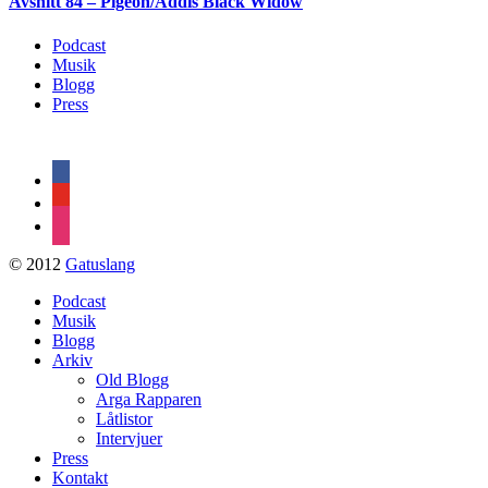
Avsnitt 84 – Pigeon/Addis Black Widow
Podcast
Musik
Blogg
Press
facebook
youtube
instagram
© 2012
Gatuslang
Podcast
Musik
Blogg
Arkiv
Old Blogg
Arga Rapparen
Låtlistor
Intervjuer
Press
Kontakt