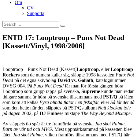
Om
CV
Supporta
Search
Search
for:
ENTD 17: Looptroop – Punx Not Dead
[Kassett/Vinyl, 1998/2006]
Looptroop – Punx Not Dead [Kassett]
Looptroop
, eller
Looptroop
Rockers
som de numera kallar sig, släppte 1998 kassetten
Punx Not
Dead
på det egna skivbolag
David vs. Goliath
, katalognummer
DVSG 004. På
Punx Not Dead
får man för första gången höra
Looptroop som grupp rappa på svenska,
Supreme
kunde man redan
tidigare samma år höra på svenska tillsammans med
PST/Q
på låten
som kom att kallas
Fyra blinda flator i en fiskaffär,
eller
Så lät det då
som den hette när den släpptes på PST/Qs album
Natt klockan tolv
på dagen
2002, på
DJ Embee
s mixtape
The Way Beyond Mixtape
.
Av släppets tio spår är tre framförda på svenska
Jag sköt Palme
,
Barn av vår tid
och
MVG
. Mest uppmärksammad på kassetten blev
låten
Jag sköt Palme
, vilken framförs tillsammans med PST/Q här