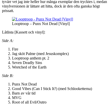
tyvärr vet jag inte heller hur många exemplar den trycktes i, medan
vinylversionen är lättare att hitta, dock är den ofta ganska högt
prissatt.
Looptroop – Punx Not Dead [Vinyl]
Låtlista [Kassett och vinyl]:
Side A:
Fire
Jag sköt Palme (med Jesuskomplex)
Looptroop anthem pt. 2
Seven Deadly Sins
Wretched of the Earth
Side B:
Punx Not Dead
Good Vibes (Can I Stick It?) (med Schlooketterna)
Barn av vår tid
MVG
Root of all Evil/Outro