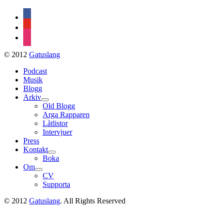
facebook
youtube
instagram
© 2012
Gatuslang
Podcast
Musik
Blogg
Arkiv
expand
Old Blogg
child
Arga Rapparen
menu
Låtlistor
Intervjuer
Press
Kontakt
expand
Boka
child
Om
menu
expand
CV
child
Supporta
menu
© 2012
Gatuslang
. All Rights Reserved