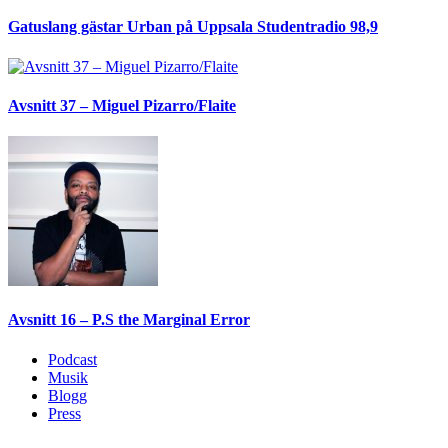
Gatuslang gästar Urban på Uppsala Studentradio 98,9
Avsnitt 37 – Miguel Pizarro/Flaite
Avsnitt 16 – P.S the Marginal Error
Podcast
Musik
Blogg
Press