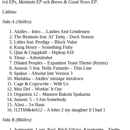
två EPs,
Maintain EP
och
Brews & Good News EP
.
Låtlista:
Sida A (Akilles):
Akilles – Intro… Laidies And Gentlemen
The Beatnuts feat. Al’ Tariq – Duck Season
Littles feat. Prodigy – Block Value
Kung Henry – Something Fishy
Qlan & Glappkäft – Hiphop 018
Timur – Arbetslöshet
Dilated Peoples – Expantion Team Theme (Remix)
Jurassic 5 feat. Nelly Furtardo – Thin Line
Spakur – Absolut Inte Version 3
Mufakka – Akilles’ mixtape mixdown
Cage & Copywrite – With Us
Mos Def – Workin’ It Out
Organism 12 – Mannen Bakom Spakarna
Jurassic 5 – I Am Somebody
Afasi – 3:e Basn
f12Th9&4e612 – A letter 2 my daughter if I had 1
Sida B (Bkilles):
Astmagräs, Lage, Paul, Bitch Viking, Kryptonite – Tredje