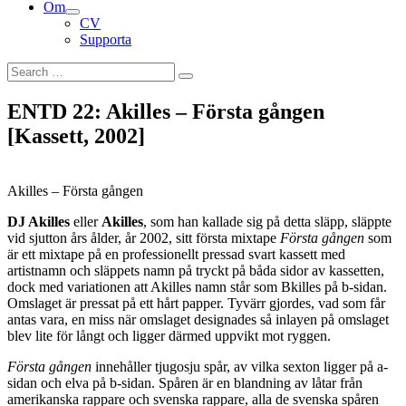
Om
menu
expand
CV
child
Supporta
menu
Search
Search
for:
ENTD 22: Akilles – Första gången
[Kassett, 2002]
Akilles – Första gången
DJ Akilles
eller
Akilles
, som han kallade sig på detta släpp, släppte
vid sjutton års ålder, år 2002, sitt första mixtape
Första gången
som
är ett mixtape på en professionellt pressad svart kassett med
artistnamn och släppets namn på tryckt på båda sidor av kassetten,
dock med variationen att Akilles namn står som Bkilles på b-sidan.
Omslaget är pressat på ett hårt papper. Tyvärr gjordes, vad som får
antas vara, en miss när omslaget designades så inlayen på omslaget
blev lite för långt och ligger därmed uppvikt mot ryggen.
Första gången
innehåller tjugosju spår, av vilka sexton ligger på a-
sidan och elva på b-sidan. Spåren är en blandning av låtar från
amerikanska rappare och svenska rappare, alla de svenska spåren