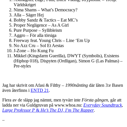
Världskriget
Nima Shams – What’s Democracy?
Alla – Säger Hej
Bobby Sandz & Tactics – Eat MC’s
Proper Negligence – As A Girl
Pure Purpose – Syllibleism
Aggro – För alla törsiga
Freeway feat. Young Chris – Line ‘Em Up
No Azz Cru – Sol Et Aestas
J-Zone – Ho Kung Fu
Mikkel (Kingsfarm Guerilla), DWYT (Symbolis), Existens
(Hiphop 018), Dispyten (Ordligan), Simon G (Las Palmas) –
Pre-styles
Jag har skrivit om Afasi & Filthy –
1990nånting
där låten 3:e Basen
även återfinns i
ENTD 21
.
Flera av de släpp jag nämnt, men tyvärr inte
Första gången
, går att
ladda ner via Guldgruvan på www.whoa.nu:
Everyday Soundtrack
,
Large Professor P
&
He’s The DJ, I’m The Rapper
.
–