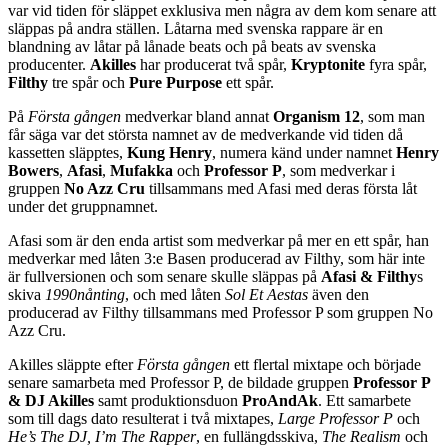
var vid tiden för släppet exklusiva men några av dem kom senare att
släppas på andra ställen. Låtarna med svenska rappare är en
blandning av låtar på lånade beats och på beats av svenska
producenter.
Akilles
har producerat två spår,
Kryptonite
fyra spår,
Filthy
tre spår och
Pure Purpose
ett spår.
På
Första
gången
medverkar bland annat
Organism 12
, som man
får säga var det största namnet av de medverkande vid tiden då
kassetten släpptes,
Kung Henry
, numera känd under namnet
Henry
Bowers
,
Afasi
,
Mufakka
och
Professor P
, som medverkar i
gruppen
No Azz Cru
tillsammans med Afasi med deras första låt
under det gruppnamnet.
Afasi som är den enda artist som medverkar på mer en ett spår, han
medverkar med låten 3:e Basen producerad av Filthy, som här inte
är fullversionen och som senare skulle släppas på
Afasi & Filthy
s
skiva
1990nånting
, och med låten
Sol Et Aestas
även den
producerad av Filthy tillsammans med Professor P som gruppen No
Azz Cru.
Akilles släppte efter
Första gången
ett flertal mixtape och började
senare samarbeta med Professor P, de bildade gruppen
Professor P
& DJ Akilles
samt produktionsduon
ProAndAk
. Ett samarbete
som till dags dato resulterat i två mixtapes,
Large Professor P
och
He’s The DJ, I’m The Rapper
, en fullängdsskiva,
The Realism
och