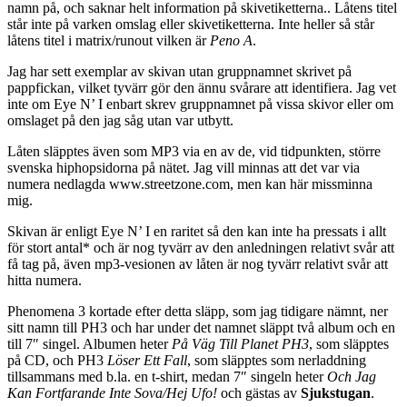
namn på, och saknar helt information på skivetiketterna.. Låtens titel
står inte på varken omslag eller skivetiketterna. Inte heller så står
låtens titel i matrix/runout vilken är
Peno A
.
Jag har sett exemplar av skivan utan gruppnamnet skrivet på
pappfickan, vilket tyvärr gör den ännu svårare att identifiera. Jag vet
inte om Eye N’ I enbart skrev gruppnamnet på vissa skivor eller om
omslaget på den jag såg utan var utbytt.
Låten släpptes även som MP3 via en av de, vid tidpunkten, större
svenska hiphopsidorna på nätet. Jag vill minnas att det var via
numera nedlagda www.streetzone.com, men kan här missminna
mig.
Skivan är enligt Eye N’ I en raritet så den kan inte ha pressats i allt
för stort antal* och är nog tyvärr av den anledningen relativt svår att
få tag på, även mp3-vesionen av låten är nog tyvärr relativt svår att
hitta numera.
Phenomena 3 kortade efter detta släpp, som jag tidigare nämnt, ner
sitt namn till PH3 och har under det namnet släppt två album och en
till 7″ singel. Albumen heter
På Väg Till Planet PH3
, som släpptes
på CD, och PH3
Löser Ett Fall
, som släpptes som nerladdning
tillsammans med b.la. en t-shirt, medan 7″ singeln heter
Och Jag
Kan Fortfarande Inte Sova/Hej Ufo!
och gästas av
Sjukstugan
.