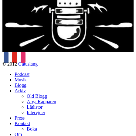
facebook
youtube
instagram
© 2012
Gatuslang
Podcast
Musik
Blogg
Arkiv
Old Blogg
Arga Rapparen
Låtlistor
Intervjuer
Press
Kontakt
Boka
Om