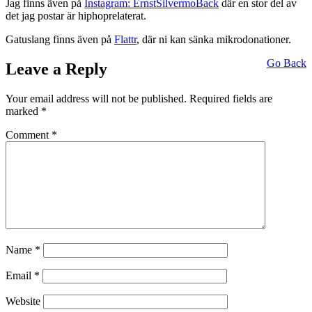
Jag finns även på
Instagram: ErnstSilvermoBack
där en stor del av
det jag postar är hiphoprelaterat.
Gatuslang finns även på
Flattr
, där ni kan sänka mikrodonationer.
Go Back
Leave a Reply
Your email address will not be published.
Required fields are
marked
*
Comment
*
Name
*
Email
*
Website