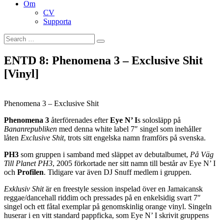
Om
CV
Supporta
Search
Search
for:
ENTD 8: Phenomena 3 – Exclusive Shit
[Vinyl]
Phenomena 3 – Exclusive Shit
Phenomena 3
återförenades efter
Eye N’ I
s solosläpp på
Bananrepubliken
med denna white label 7″ singel som inehåller
låten
Exclusive Shit
, trots sitt engelska namn framförs på svenska.
PH3
som gruppen i samband med släppet av debutalbumet,
På Väg
Till Planet PH3
, 2005 förkortade ner sitt namn till består av Eye N’ I
och
Profilen
. Tidigare var även DJ Snuff medlem i gruppen.
Exklusiv Shit
är en freestyle session inspelad över en Jamaicansk
reggae/dancehall riddim och pressades på en enkelsidig svart 7″
singel och ett fåtal exemplar på genomskinlig orange vinyl. Singeln
huserar i en vitt standard pappficka, som Eye N’ I skrivit gruppens