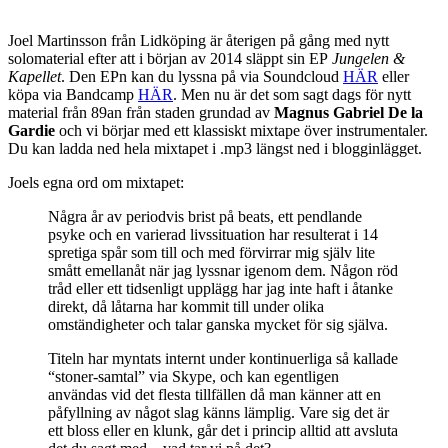
Joel Martinsson från Lidköping är återigen på gång med nytt
solomaterial efter att i början av 2014 släppt sin EP
Jungelen &
Kapellet
. Den EPn kan du lyssna på via Soundcloud
HÄR
eller
köpa via Bandcamp
HÄR
. Men nu är det som sagt dags för nytt
material från 89an från staden grundad av
Magnus Gabriel De la
Gardie
och vi börjar med ett klassiskt mixtape över instrumentaler.
Du kan ladda ned hela mixtapet i .mp3 längst ned i blogginlägget.
Joels egna ord om mixtapet:
Några år av periodvis brist på beats, ett pendlande
psyke och en varierad livssituation har resulterat i 14
spretiga spår som till och med förvirrar mig själv lite
smått emellanåt när jag lyssnar igenom dem. Någon röd
tråd eller ett tidsenligt upplägg har jag inte haft i åtanke
direkt, då låtarna har kommit till under olika
omständigheter och talar ganska mycket för sig själva.
Titeln har myntats internt under kontinuerliga så kallade
“stoner-samtal” via Skype, och kan egentligen
användas vid det flesta tillfällen då man känner att en
påfyllning av något slag känns lämplig. Vare sig det är
ett bloss eller en klunk, går det i princip alltid att avsluta