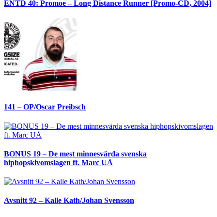
ENTD 40: Promoe – Long Distance Runner [Promo-CD, 2004]
141 – OP/Oscar Preibsch
BONUS 19 – De mest minnesvärda svenska
hiphopskivomslagen ft. Marc UÅ
Avsnitt 92 – Kalle Kath/Johan Svensson