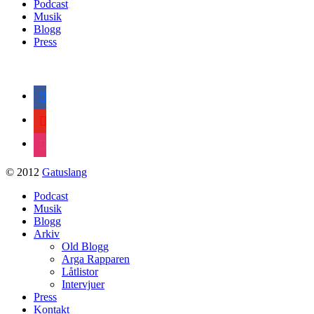
Podcast
Musik
Blogg
Press
facebook
youtube
instagram
© 2012
Gatuslang
Podcast
Musik
Blogg
Arkiv
Old Blogg
Arga Rapparen
Låtlistor
Intervjuer
Press
Kontakt