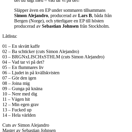
det du sagt med – vad tar vi på det?
Släpper även en EP under sommaren tillsammans
Simon Alejandro
, producerad av
Lars B
, båda från
Bergen (Norge), och ytterligare en EP till hösten
producerad av
Sebastian Johnsen
från Stockholm.
Låtlista:
01 – En skvätt kaffe
02 – Ba schticker (cuts Simon Alejandro)
03 – BRGNxLISCHxSTHLM (cuts Simon Alejandro)
04 – Vad tar vi på det?
05 – En flummares liv
06 – Ljudet in på kvällskvisten
07 – Gör den igen
08 – Joina mig
09 – Gunga på knäna
10 – Nere med dig
11 – Vägen hit
12 – Min egen grav
13 – Fucked up
14 – Hela världen
Cuts av Simon Alejandro
Master av Sebastian Johnsen