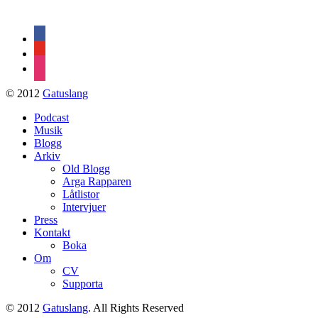
&
Son
facebook
youtube
instagram
© 2012
Gatuslang
Podcast
Musik
Blogg
Arkiv
Old Blogg
Arga Rapparen
Låtlistor
Intervjuer
Press
Kontakt
Boka
Om
CV
Supporta
© 2012
Gatuslang
. All Rights Reserved