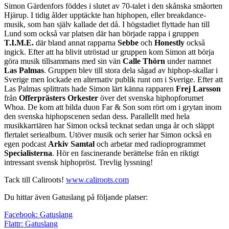
Simon Gärdenfors föddes i slutet av 70-talet i den skånska småorten
Hjärup. I tidig ålder upptäckte han hiphopen, eller breakdance-
musik, som han själv kallade det då. I högstadiet flyttade han till
Lund som också var platsen där han började rappa i gruppen
T.I.M.E.
där bland annat rapparna
Sebbe
och
Honestly
också
ingick. Efter att ha blivit utröstad ur gruppen kom Simon att börja
göra musik tillsammans med sin vän
Calle Thörn
under namnet
Las Palmas
. Gruppen blev till stora dela sågad av hiphop-skallar i
Sverige men lockade en alternativ publik runt om i Sverige. Efter att
Las Palmas splittrats hade Simon lärt känna rapparen
Frej Larsson
från
Offerprästers Orkester
över det svenska hiphopforumet
Whoa. De kom att bilda duon Far & Son som rört om i grytan inom
den svenska hiphopscenen sedan dess. Parallellt med hela
musikkarriären har Simon också tecknat sedan unga år och släppt
flertalet seriealbum. Utöver musik och serier har Simon också en
egen podcast
Arkiv Samtal
och arbetar med radioprogrammet
Specialisterna
. Hör en fascinerande berättelse från en riktigt
intressant svensk hiphopröst. Trevlig lyssning!
Tack till Caliroots!
www.caliroots.com
Du hittar även Gatuslang på följande platser:
Facebook: Gatuslang
Flattr: Gatuslang