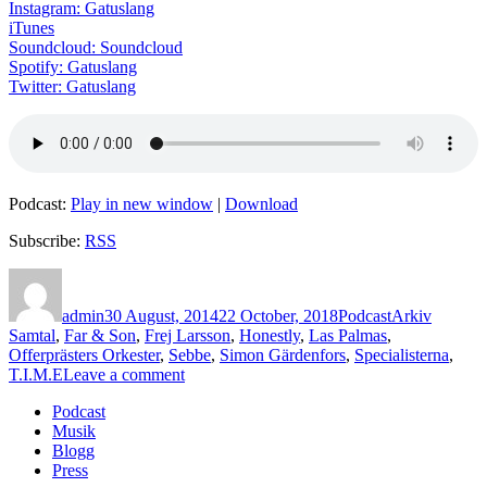
Instagram: Gatuslang
iTunes
Soundcloud: Soundcloud
Spotify: Gatuslang
Twitter: Gatuslang
Podcast:
Play in new window
|
Download
Subscribe:
RSS
Author
Posted
Categories
Tags
on
admin
30 August, 2014
22 October, 2018
Podcast
Arkiv
Samtal
,
Far & Son
,
Frej Larsson
,
Honestly
,
Las Palmas
,
Offerprästers Orkester
,
Sebbe
,
Simon Gärdenfors
,
Specialisterna
,
on
T.I.M.E
Leave a comment
Avsnitt
Podcast
72
Musik
–
Blogg
Simon
Press
Gärdenfors/Far