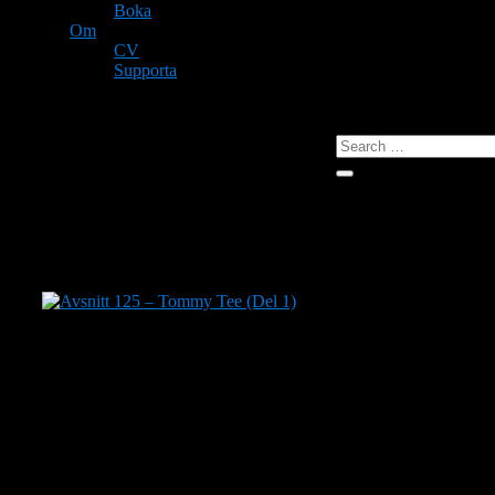
Boka
Om
CV
Supporta
Search
for:
Search
Tag:
Diaz
Tommy Tee eller
Tommy Flåten
kallas ofta för norsk
hiphops gudfader, och det med all rätt. Tommy föddes i
Oslo 1971 och upptäckte hiphopen redan under första
halvan av 80-talet. Under andra halvan av 80-talet började
han sända renodlad hiphop-radio och hade tagit till sig
element som breakdance, graffiti och DJ-ing men också
börjat producera egna beats.