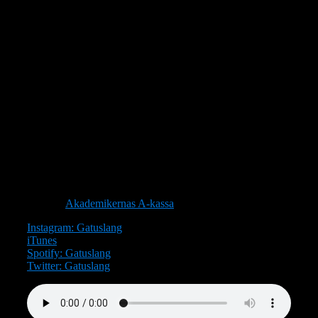
På 90-talet började han framför allt göra remixer och
flertalet norska hiphop- och popgrupper. Men började
också sända det nationella radioprogrammet för hiphop i
Norge samt arbetade på det danska skivbolaget Mega
Records. 1995 gjorde han graffiti-anthemet
Aerosoul
som
fick stor spridning i graffiti och DJ-kretsar. Debuten kom
först 1998 med albumet
Bonds, beats & beliefs
med både
inhemska och internationella akter. Efter det har det bara
rullat på med mängder av minnesvärde samarbeten som
Crossing boarders
med
Petter
, några av
Ken Ring
s
absolut bästa låtar samt superkollektivet
T.P. Allstars
bestående av Tommy själv men också
Diaz
,
N-Light-N
,
Warlocks
och
Opaque
. Hör en fantastisk berättelse här i
Gatuslang om och med Norges största hiphopprofil
Tommy Tee. Trevlig lyssning!
Tack till
Akademikernas A-kassa
Instagram: Gatuslang
iTunes
Spotify: Gatuslang
Twitter: Gatuslang