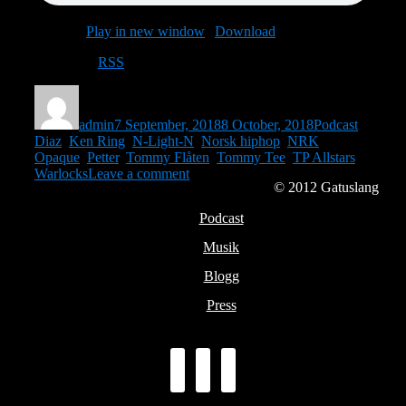
Podcast:
Play in new window
|
Download
Subscribe:
RSS
Author
Posted
Categories
Tags
on
admin
7 September, 2018
8 October, 2018
Podcast
Diaz
,
Ken Ring
,
N-Light-N
,
Norsk hiphop
,
NRK
,
Opaque
,
Petter
,
Tommy Flåten
,
Tommy Tee
,
TP Allstars
,
on
Warlocks
Leave a comment
© 2012
Gatuslang
Avsnitt
125
Podcast
–
Tommy
Musik
Tee
(Del
Blogg
1)
Press
facebook
youtube
instagram