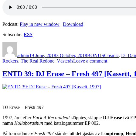
Podcast:
Play in new window
|
Download
Subscribe:
RSS
Author
Posted
Categories
Tags
on
admin
19 June, 2018
3 October, 2018
BONUS
Cosmic
,
DJ Dai
on
Rockers
,
The Real Redone
,
Västerås
Leave a comment
BONUS
23
ENTD 39: DJ Erase – Fresh 497 [Kassett, 
–
The
Looptroop
Rockers
DJ Erase – Fresh 497
1997, året efter
Fuck A Recorddeal
släpptes, släppte
DJ Erase
två EPs
namn
Kollaborashun
med katalognummer EP 002.
På framsidan av
Fresh 497
står det att det gästas av
Looptroop
,
Head