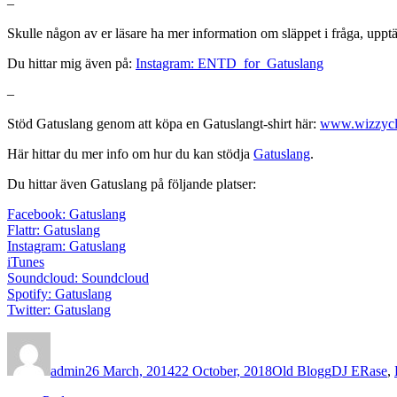
–
Skulle någon av er läsare ha mer information om släppet i fråga, upptä
Du hittar mig även på:
Instagram: ENTD_for_Gatuslang
–
Stöd Gatuslang genom att köpa en Gatuslangt-shirt här:
www.wizzycl
Här hittar du mer info om hur du kan stödja
Gatuslang
.
Du hittar även Gatuslang på följande platser:
Facebook: Gatuslang
Flattr: Gatuslang
Instagram: Gatuslang
iTunes
Soundcloud: Soundcloud
Spotify: Gatuslang
Twitter: Gatuslang
Author
Posted
Categories
Tags
on
admin
26 March, 2014
22 October, 2018
Old Blogg
DJ ERase
,