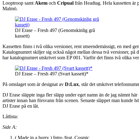
Looptroop samt
Akem
och
Cripual
från Headtag. Hela kassetten är p
Malmö.
DJ Erase – Fresh 497 (Genomskinlig grå
kassett)
Kassetten finns i två olika versioner, rent utseendemässigt, en med gen
Katalognumret skiljer sig också något mellan dessa två versioner, p
har katalognumret utskrivet som EP 001. Varför det finns två olika versi
DJ Erase – Fresh 497 (Svart kassett)*
På omslaget som är designat av
D:Lux
, står det utskrivet telefonnu
DJ Erase släppte inga fler släpp under eget namn än de jag nämnt hä
artister innan han försvann från scenen. Senaste släppet man kunde 
DJ Erase på en låt.
Låtlista:
Side A:
( Made in a hurry ) Intro /feat. Cosmic