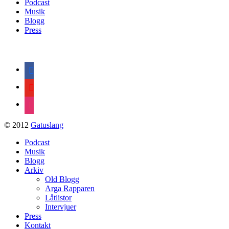
Podcast
Musik
Blogg
Press
facebook
youtube
instagram
© 2012
Gatuslang
Podcast
Musik
Blogg
Arkiv
Old Blogg
Arga Rapparen
Låtlistor
Intervjuer
Press
Kontakt