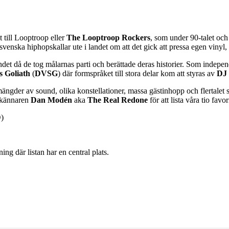
t till Looptroop eller
The Looptroop Rockers
, som under 90-talet och
svenska hiphopskallar ute i landet om att det gick att pressa egen viny
landet då de tog målarnas parti och berättade deras historier. Som indepe
s Goliath
(
DVSG
) där formspråket till stora delar kom att styras av
DJ 
gder av sound, olika konstellationer, massa gästinhopp och flertalet s
-kännaren
Dan Modén
aka
The Real Redone
för att lista våra tio fav
D
)
g där listan har en central plats.