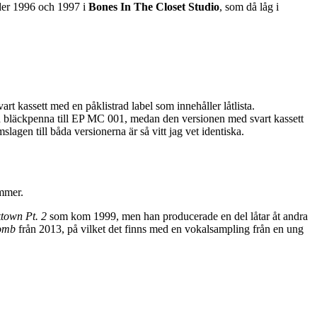
nder 1996 och 1997 i
Bones In The Closet Studio
, som då låg i
rt kassett med en påklistrad label som innehåller låtlista.
d bläckpenna till EP MC 001, medan den versionen med svart kassett
lagen till båda versionerna är så vitt jag vet identiska.
ummer.
town Pt. 2
som kom 1999, men han producerade en del låtar åt andra
bomb
från 2013, på vilket det finns med en vokalsampling från en ung