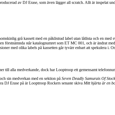
roducerad av DJ Erase, som även lägger all scratch. Allt är inspelat u
omskinlig grå kassett med en påklistrad label utan låtlista och en med sva
å den förstnämnda står katalognumret som ET MC 001, och är ändrat me
oner med olika labels på kassetten går tyvärr enbart att spekulera i. Oms
mmer till alla medverkande, dock har Looptroop ett gemensamt telefonn
r och sin medverkan med en sektion på
Seven Deadly Samurais Of Stock
höra DJ Erase på är Looptroop Rockers senaste skiva
Mitt hjärta är en 