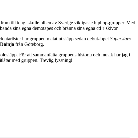
 fram till idag, skulle bli en av Sverige viktigaste hiphop-grupper. Med
l, banda sina egna demotapes och bränna sina egna cd-r-skivor.
ndentartister har gruppen matat ut släpp sedan debut-tapet
Superstars
Dainja
från Göteborg.
olosläpp. För att sammanfatta gruppens historia och musik har jag i
oritlåtar med gruppen. Trevlig lyssning!