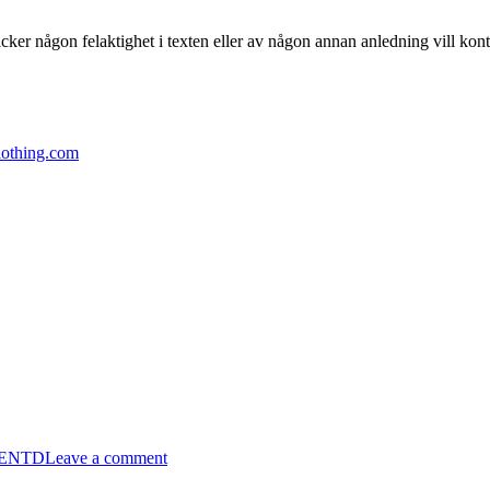
cker någon felaktighet i texten eller av någon annan anledning vill kont
othing.com
on
ENTD
ENTD
Leave a comment
39:
DJ