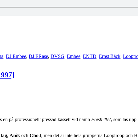
na
,
DJ Embee
,
DJ ERase
,
DVSG
,
Embee
,
ENTD
,
Ernst Bäck
,
Looptr
1997]
 en på professionellt pressad kassett vid namn
Fresh 497
, som tas up
tag
,
Anik
och
Cho-l
, men det är inte hela grupperna Looptroop och 