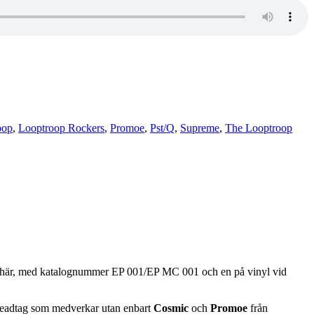
oop
,
Looptroop Rockers
,
Promoe
,
Pst/Q
,
Supreme
,
The Looptroop
p här, med katalognummer EP 001/EP MC 001 och en på vinyl vid
Headtag som medverkar utan enbart
Cosmic
och
Promoe
från