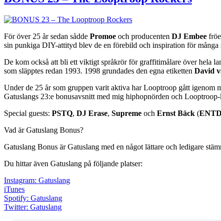
För över 25 år sedan sådde
Promoe
och producenten
DJ Embee
fröe
sin punkiga DIY-attityd blev de en förebild och inspiration för många 
De kom också att bli ett viktigt språkrör för graffitimålare över hela 
som släpptes redan 1993. 1998 grundades den egna etiketten
David v
Under de 25 år som gruppen varit aktiva har Looptroop gått igenom män
Gatuslangs 23:e bonusavsnitt med mig hiphopnörden och Looptroop
Special guests:
PSTQ
,
DJ Erase
,
Supreme
och
Ernst Bäck
(
ENT
Vad är Gatuslang Bonus?
Gatuslang Bonus är Gatuslang med en något lättare och ledigare stämnin
Du hittar även Gatuslang på följande platser:
Instagram: Gatuslang
iTunes
Spotify: Gatuslang
Twitter: Gatuslang