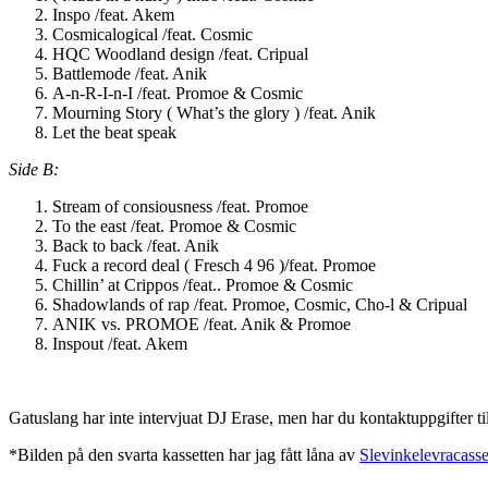
Inspo /feat. Akem
Cosmicalogical /feat. Cosmic
HQC Woodland design /feat. Cripual
Battlemode /feat. Anik
A-n-R-I-n-I /feat. Promoe & Cosmic
Mourning Story ( What’s the glory ) /feat. Anik
Let the beat speak
Side B:
Stream of consiousness /feat. Promoe
To the east /feat. Promoe & Cosmic
Back to back /feat. Anik
Fuck a record deal ( Fresch 4 96 )/feat. Promoe
Chillin’ at Crippos /feat.. Promoe & Cosmic
Shadowlands of rap /feat. Promoe, Cosmic, Cho-l & Cripual
ANIK vs. PROMOE /feat. Anik & Promoe
Inspout /feat. Akem
Gatuslang har inte intervjuat DJ Erase, men har du kontaktuppgifter ti
*Bilden på den svarta kassetten har jag fått låna av
Slevinkelevracasse