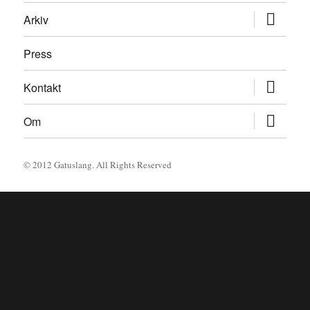
expand
Arkiv
child
menu
Press
expand
Kontakt
child
menu
expand
Om
child
menu
© 2012
Gatuslang
. All Rights Reserved