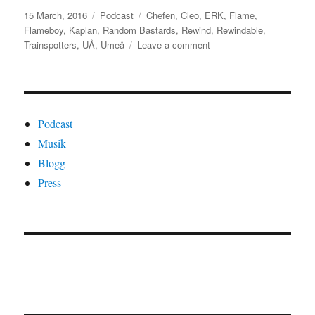
Posted
Categories
Tags
15 March, 2016
Podcast
Chefen
,
Cleo
,
ERK
,
Flame
,
on
Flameboy
,
Kaplan
,
Random Bastards
,
Rewind
,
Rewindable
,
on
Trainspotters
,
UÅ
,
Umeå
Leave a comment
Avsnitt
103
–
Erk/Trainspotters
Podcast
Musik
Blogg
Press