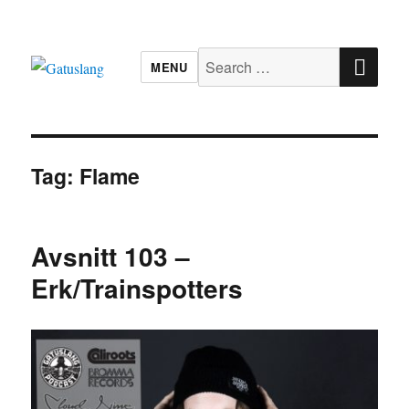
SE
Search
MENU
for:
Gatuslang
Tag:
Flame
Avsnitt 103 –
Erk/Trainspotters