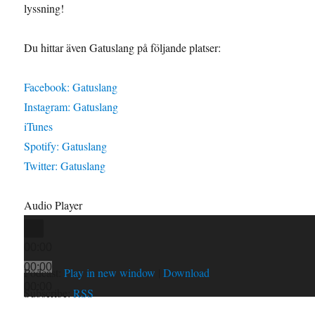
lyssning!
Du hittar även Gatuslang på följande platser:
Facebook: Gatuslang
Instagram: Gatuslang
iTunes
Spotify: Gatuslang
Twitter: Gatuslang
Audio Player
00:00
00:00
Podcast:
Play in new window
|
Download
00:00
Subscribe:
RSS