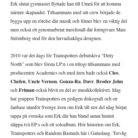
Erk slutat gymnasiet flyttade han till Umeå för att komma
närmre skapandet. Tillsammans med sitt crew började de
bygga upp en rörelse där musik och filmer blev en viktig del
men också ett genomarbetat merchstall där formgivare Marc
Strömberg stod för den huvudsakliga designen.
2010 var det dags för Trainspotters debutskiva “Dirty
North” som blev första LP:n i en trilogi tillsammans med
Cleo
producenten Academics och med åren hade också
,
Chefen
Uncle Vernon
Gonza-Ra
Davr
Broder John
,
,
,
,
Friman
och
också blivit en del av musikkollektivet. Idag
har gruppen Trainspotters en gedigen diskografi och en
fanbase utanför Sverige även om Erik till stor del idag börjat
rappa på svenska som Erk där han bland annat hunnit
släppa två EP:s och ett soloalbum. Hör historien om Erk,
Trainspotters och Random Bastards här i Gatuslang. Trevlig