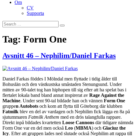
Om
CV
Supporta
Search
Search
for:
Tag:
Form One
Avsnitt 46 – Nephilim/Daniel Farkas
Daniel Farkas föddes I Mölndal men flyttade i tidig ålder till
Bohuslän och den västkustska småstaden Stenungsund. Under
mitten av 90-talet tog han hiphopen till sig efter att ha spelat bas i
flertalet lokala band bland annat inspirerat av
Rage Against the
Machine
. Under sent 90-tal bildade han och vännen
Form One
gruppe
n Autobots
och kom att flytta till Göteborg där klubben
Fatmilk
blev en del av vardagen och Nephilim fick lägga en 8a på
sjutummaren
Fatmilk Anthem
med en drös talangfulla rappare.
Direkt inpå bildades kvartetten
Loose Cannons
där tidigare nämnda
Form One var en del men också
Leo
(
MBMA
) och
Glaciuz the
Icy
. Efter att gruppen lades ned slutade också Nephilim att rappa till