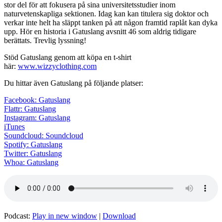
stor del för att fokusera på sina universitetsstudier inom
naturvetenskapliga sektionen. Idag kan kan titulera sig doktor och
verkar inte helt ha släppt tanken på att någon framtid raplåt kan dyka
upp. Hör en historia i Gatuslang avsnitt 46 som aldrig tidigare
berättats. Trevlig lyssning!
Stöd Gatuslang genom att köpa en t-shirt
här:
www.wizzyclothing.com
Du hittar även Gatuslang på följande platser:
Facebook: Gatuslang
Flattr: Gatuslang
Instagram: Gatuslang
iTunes
Soundcloud: Soundcloud
Spotify: Gatuslang
Twitter: Gatuslang
Whoa: Gatuslang
Podcast:
Play in new window
|
Download