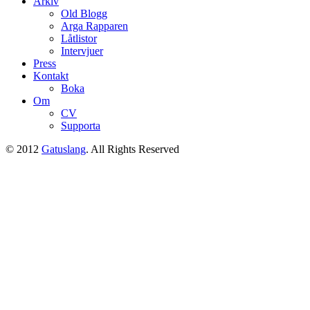
Arkiv
Old Blogg
Arga Rapparen
Låtlistor
Intervjuer
Press
Kontakt
Boka
Om
CV
Supporta
© 2012
Gatuslang
. All Rights Reserved