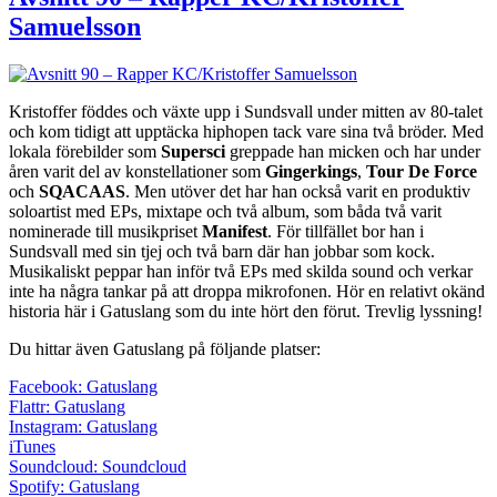
Samuelsson
Kristoffer föddes och växte upp i Sundsvall under mitten av 80-talet
och kom tidigt att upptäcka hiphopen tack vare sina två bröder. Med
lokala förebilder som
Supersci
greppade han micken och har under
åren varit del av konstellationer som
Gingerkings
,
Tour De Force
och
SQACAAS
. Men utöver det har han också varit en produktiv
soloartist med EPs, mixtape och två album, som båda två varit
nominerade till musikpriset
Manifest
. För tillfället bor han i
Sundsvall med sin tjej och två barn där han jobbar som kock.
Musikaliskt peppar han inför två EPs med skilda sound och verkar
inte ha några tankar på att droppa mikrofonen. Hör en relativt okänd
historia här i Gatuslang som du inte hört den förut. Trevlig lyssning!
Du hittar även Gatuslang på följande platser:
Facebook: Gatuslang
Flattr: Gatuslang
Instagram: Gatuslang
iTunes
Soundcloud: Soundcloud
Spotify: Gatuslang