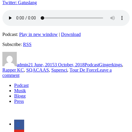
Twitter: Gatuslang
Podcast:
Play in new window
|
Download
Subscribe:
RSS
Author
Posted
Categories
Tags
on
admin
21 June, 2015
3 October, 2018
Podcast
Gingerkings
,
Rapper KC
,
SQACAAS
,
Supersci
,
Tour De Force
Leave a
on
comment
Avsnitt
Podcast
90
Musik
–
Blogg
Rapper
Press
KC/Kristoffer
Samuelsson
facebook
youtube