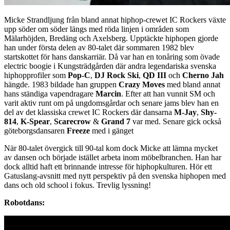
Micke Strandljung från bland annat hiphop-crewet IC Rockers växte
upp söder om söder längs med röda linjen i områden som
Mälarhöjden, Bredäng och Axelsberg. Upptäckte hiphopen gjorde
han under första delen av 80-talet där sommaren 1982 blev
startskottet för hans danskarriär. Då var han en tonåring som övade
electric boogie i Kungsträdgården där andra legendariska svenska
hiphopprofiler som
Pop-C
,
DJ Rock Ski
,
QD III
och
Cherno Jah
hängde. 1983 bildade han gruppen
Crazy Moves
med bland annat
hans ständiga vapendragare
Marcin
. Efter att han vunnit SM och
varit aktiv runt om på ungdomsgårdar och senare jams blev han en
del av det klassiska crewet IC Rockers där dansarna
M-Jay
,
Shy-
814
,
K-Spear
,
Scarecrow
&
Grand 7
var med.
Senare gick också
göteborgsdansaren
Freeze
med i gänget
När 80-talet övergick till 90-tal kom dock Micke att lämna mycket
av dansen och började istället arbeta inom möbelbranchen. Han har
dock alltid haft ett brinnande intresse för hiphopkulturen. Hör ett
Gatuslang-avsnitt med nytt perspektiv på den svenska hiphopen med
dans och old school i fokus. Trevlig lyssning!
Robotdans: