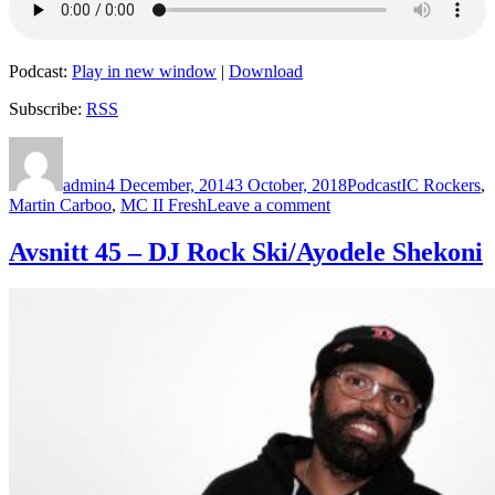
Podcast:
Play in new window
|
Download
Subscribe:
RSS
Author
Posted
Categories
Tags
on
admin
4 December, 2014
3 October, 2018
Podcast
IC Rockers
,
on
Martin Carboo
,
MC II Fresh
Leave a comment
Avsnitt
78
Avsnitt 45 – DJ Rock Ski/Ayodele Shekoni
–
Martin
Carboo/MC
II
Fresh