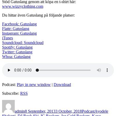
Stöd Gatuslang genom att köpa en t-shirt här:
www.wizzyclothing.com
Du hittar även Gatuslang på följande platser:
Facebook: Gatuslang
Flattr: Gatuslang
Instagram: Gatuslang
iTunes
Soundcloud: Soundcloud
Spotify: Gatuslang
Twitter: Gatuslang
Whoa: Gatuslang
Podcast:
Play in new window
|
Download
Subscribe:
RSS
Author
Posted
Categories
Tags
on
admin
8 September, 2013
3 October, 2018
Podcast
Ayodele
Shakoni
,
DJ Rock Ski
,
IC Rockers
,
Ice Cold Rockers
,
Kayo