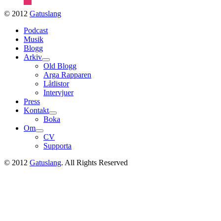
© 2012
Gatuslang
Podcast
Musik
Blogg
Arkiv
expand
Old Blogg
child
Arga Rapparen
menu
Låtlistor
Intervjuer
Press
Kontakt
expand
Boka
child
Om
menu
expand
CV
child
Supporta
menu
© 2012
Gatuslang
. All Rights Reserved