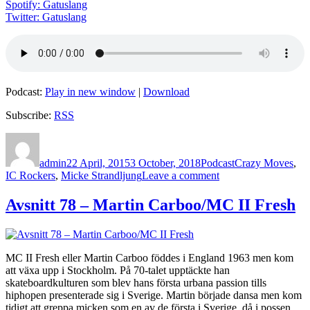
Spotify: Gatuslang
Twitter: Gatuslang
Podcast:
Play in new window
|
Download
Subscribe:
RSS
Author
Posted
Categories
Tags
on
admin
22 April, 2015
3 October, 2018
Podcast
Crazy Moves
,
on
IC Rockers
,
Micke Strandljung
Leave a comment
Avsnitt
88
Avsnitt 78 – Martin Carboo/MC II Fresh
–
Micke
Strandljung/IC
Rockers
MC II Fresh eller Martin Carboo föddes i England 1963 men kom
att växa upp i Stockholm. På 70-talet upptäckte han
skateboardkulturen som blev hans första urbana passion tills
hiphopen presenterade sig i Sverige. Martin började dansa men kom
tidigt att greppa micken som en av de första i Sverige, då i possen