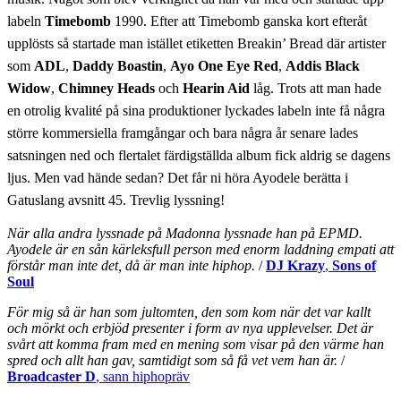
labeln
Timebomb
1990. Efter att Timebomb ganska kort efteråt
upplösts så startade man istället etiketten Breakin’ Bread där artister
som
ADL
,
Daddy Boastin
,
Ayo One Eye Red
,
Addis Black
Widow
,
Chimney Heads
och
Hearin Aid
låg. Trots att man hade
en otrolig kvalité på sina produktioner lyckades labeln inte få några
större kommersiella framgångar och bara några år senare lades
satsningen ned och flertalet färdigställda album fick aldrig se dagens
ljus. Men vad hände sedan? Det får ni höra Ayodele berätta i
Gatuslang avsnitt 45. Trevlig lyssning!
När alla andra lyssnade på Madonna lyssnade han på EPMD.
Ayodele är en sån kärleksfull person med enorm laddning empati att
förstår man inte det, då är man inte hiphop.
/
DJ Krazy
,
Sons of
Soul
För mig så är han som jultomten, den som kom när det var kallt
och mörkt och erbjöd presenter i form av nya upplevelser. D
et är
svårt att komma fram med en mening som visar på den värme han
spred och allt han gav, samtidigt som så få vet vem han är.
/
Broadcaster D
, sann hiphopräv