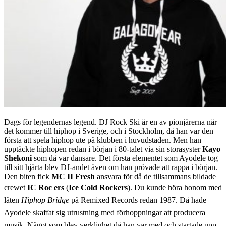
Dags för legendernas legend. DJ Rock Ski är en av pionjärerna när
det kommer till hiphop i Sverige, och i Stockholm, då han var den
första att spela hiphop ute på klubben i huvudstaden. Men han
upptäckte hiphopen redan i början i 80-talet via sin storasyster
Kayo
Shekoni
som då var dansare. Det första elementet som Ayodele tog
till sitt hjärta blev DJ-andet även om han prövade att rappa i början.
Den biten fick
MC II Fresh
ansvara för då de tillsammans bildade
crewet
IC Roc
ers
(
Ice Cold Rockers
). Du kunde höra honom med
låten
Hiphop Bridge
på Remixed Records redan 1987. Då hade
Ayodele skaffat sig utrustning med förhoppningar att producera
musik. Något som blev verklighet då han var med och startade upp