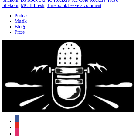
on
Shekoni
,
MC II Fresh
,
Timebomb
Leave a comment
Avsnitt
Podcast
45
Musik
–
Blogg
DJ
Press
Rock
Ski/Ayodele
Shekoni
facebook
youtube
instagram