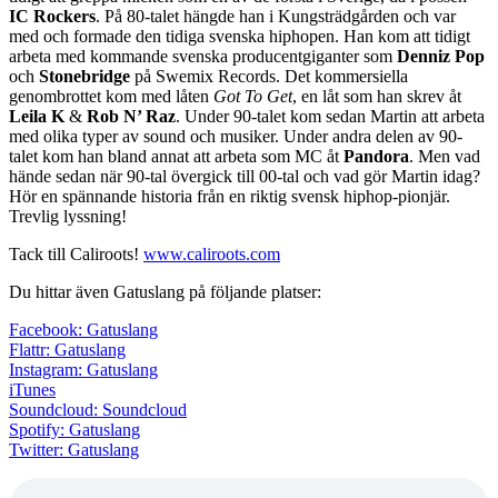
IC Rockers
. På 80-talet hängde han i Kungsträdgården och var
med och formade den tidiga svenska hiphopen. Han kom att tidigt
arbeta med kommande svenska producentgiganter som
Denniz Pop
och
Stonebridge
på Swemix Records. Det kommersiella
genombrottet kom med låten
Got To Get
,
en låt som han skrev åt
Leila K
&
Rob N’ Raz
. Under 90-talet kom sedan Martin att arbeta
med olika typer av sound och musiker. Under andra delen av 90-
talet kom han bland annat att arbeta som MC åt
Pandora
. Men vad
hände sedan när 90-tal övergick till 00-tal och vad gör Martin idag?
Hör en spännande historia från en riktig svensk hiphop-pionjär.
Trevlig lyssning!
Tack till Caliroots!
www.caliroots.com
Du hittar även Gatuslang på följande platser:
Facebook: Gatuslang
Flattr: Gatuslang
Instagram: Gatuslang
iTunes
Soundcloud: Soundcloud
Spotify: Gatuslang
Twitter: Gatuslang