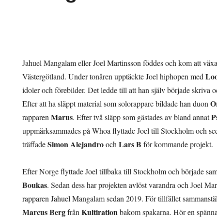
Jahuel Mangalam eller Joel Martinsson föddes och kom att växa
Loo
Västergötland. Under tonåren upptäckte Joel hiphopen med
idoler och förebilder. Det ledde till att han själv började skriva 
O
Efter att ha släppt material som solorappare bildade han duon
Marus
P
rapparen
. Efter två släpp som gästades av bland annat
uppmärksammades på Whoa flyttade Joel till Stockholm och seda
Simon Alejandro
Lars B
träffade
och
för kommande projekt.
Efter Norge flyttade Joel tillbaka till Stockholm och började 
l
Boukas
. Sedan dess har projekten avlöst varandra och Joel Mar
rapparen Jahuel Mangalam sedan 2019. För tillfället sammanstäl
Marcus Berg
Kultiration
från
bakom spakarna. Hör en spännan