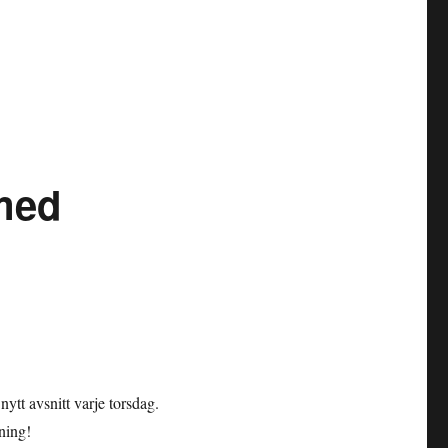
med
ytt avsnitt varje torsdag.
sning!