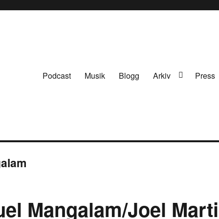
Podcast
Musik
Blogg
Arkiv
Press
galam
uel Mangalam/Joel Mart