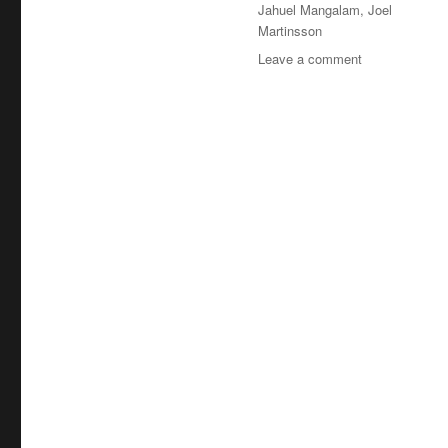
Tags
Jahuel Mangalam
,
Joel
Martinsson
on
Leave a comment
Gatuslang
Freestyles
SE01EP04
med
Jahuel
Mangalam
ute
nu!