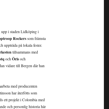
 upp i staden Lidköping i
ptroop Rockers
som främsta
och uppträda på lokala fester.
rkesten
tillsammans med
stq
Öris
och
och
n vidare till Bergen där han
samarbeta med producenten
tinsson har återfötts som
ls ett projekt i Colombia med
de och personlig historia här