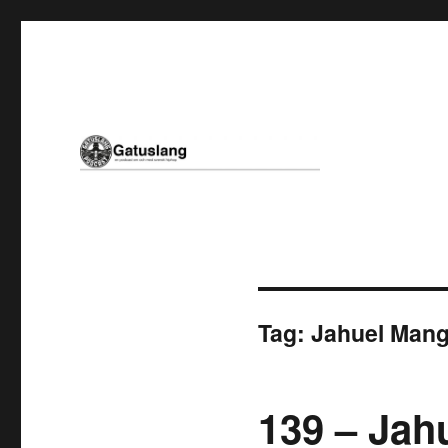
en podcast om och med svensk hiphop
Gatuslang
Tag:
Jahuel Man
139 – Jah