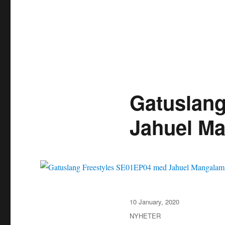
Gatuslan
Jahuel Ma
Posted
10 January, 2020
on
Categories
NYHETER