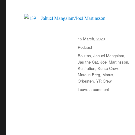
Posted
15 March, 2020
on
Categories
Podcast
Tags
Boukas
,
Jahuel Mangalam
,
Jas the Cat
,
Joel Martinsson
,
Kultiration
,
Kurse Crew
,
Marcus Berg
,
Marus
,
Orkesten
,
YR Crew
on
Leave a comment
139
–
Jahuel
Mangalam/Joe
Martinsson