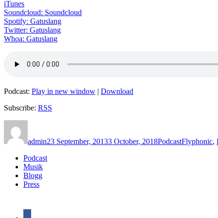
iTunes
Soundcloud: Soundcloud
Spotify: Gatuslang
Twitter: Gatuslang
Whoa: Gatuslang
Podcast:
Play in new window
|
Download
Subscribe:
RSS
Author
Posted
Categories
Tags
on
admin
23 September, 2013
3 October, 2018
Podcast
Flyphonic
,
Podcast
Musik
Blogg
Press
facebook