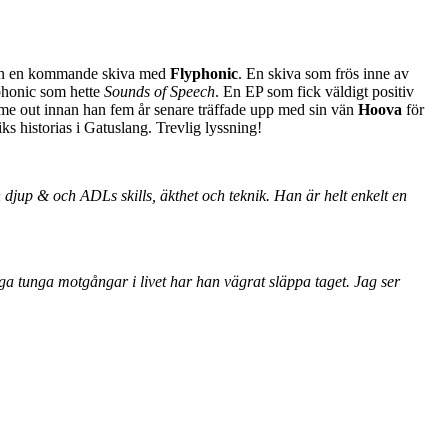
från en kommande skiva med
Flyphonic
. En skiva som frös inne av
yphonic som hette
Sounds of Speech
. En EP som fick väldigt positiv
 time out innan han fem år senare träffade upp med sin vän
Hoova
för
ks historias i Gatuslang. Trevlig lyssning!
up & och ADLs skills, äkthet och teknik. Han är helt enkelt en
a tunga motgångar i livet har han vägrat släppa taget. Jag ser