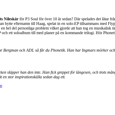
s Nileskär
för P3 Soul för över 10 år sedan? Där spelades det låtar 
han bytte efternamn till Haag, spelat in en solo-EP tillsammans med Fl
r en hel del personliga problem vilket gjorde att han tog en musikalisk
EP och ett soloalbum till med planer på en kommande trilogi. Hör Phoneti
r Bergman och ADL så får du Phonetik. Han har Ingmars mörker och dj
 släpper han den inte. Han fick greppet för längesen, och trots mång
 en stor inspirationskälla sedan dag ett.
om