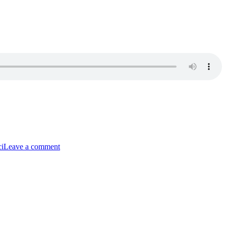
on
Avsnitt
ci
Leave a comment
47
–
Phonetik/Peter
Haag