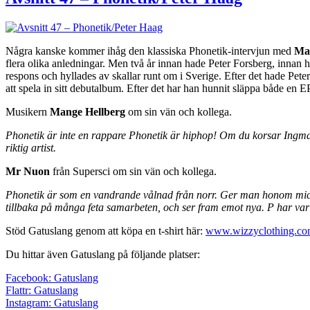
Några kanske kommer ihåg den klassiska Phonetik-intervjun med
Mat
flera olika anledningar. Men två år innan hade Peter Forsberg, innan 
respons och hyllades av skallar runt om i Sverige. Efter det hade Pete
att spela in sitt debutalbum. Efter det har han hunnit släppa både en 
Musikern
Mange Hellberg
om sin vän och kollega.
Phonetik är inte en rappare Phonetik är hiphop! Om du korsar Ingma
riktig artist.
Mr Nuon
från Supersci om sin vän och kollega.
Phonetik är som en vandrande vålnad från norr. Ger man honom micken
tillbaka på många feta samarbeten, och ser fram emot nya. P har varit
Stöd Gatuslang genom att köpa en t-shirt här:
www.wizzyclothing.c
Du hittar även Gatuslang på följande platser:
Facebook: Gatuslang
Flattr: Gatuslang
Instagram: Gatuslang