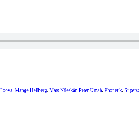
Hoova
,
Mange Hellberg
,
Mats Nileskär
,
Peter Umah
,
Phonetik
,
Supers