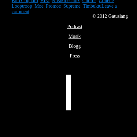
Bim Coquard
,
BIM
,
Breakmecanix
,
Chords
,
Collene
,
Looptroop
,
Moe
,
Promoe
,
Supreme
,
Timbuktu
Leave a
on
comment
© 2012
Gatuslang
BONUS
22
Podcast
–
Timbuktu
Musik
med
André
Blogg
Bim
Coquard
Press
facebook
youtube
instagram