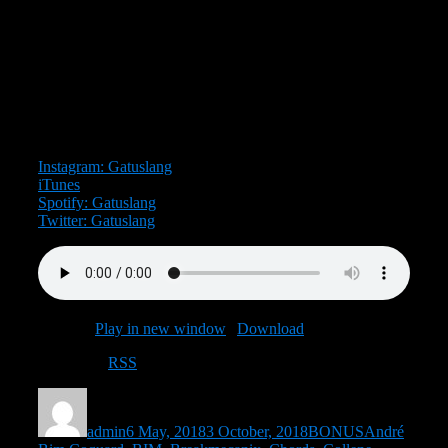
Moe
(
Breakmecanix
).
Vad är Gatuslang Bonus?
Gatuslang Bonus är Gatuslang med en något lättare och
ledigare stämning där listan har en central plats.
Du hittar även Gatuslang på följande platser:
Instagram: Gatuslang
iTunes
newsite.gatuslang.se
Spotify: Gatuslang
Twitter: Gatuslang
Podcast:
Play in new window
|
Download
Subscribe:
RSS
Author
Posted
Categories
Tags
on
admin
6 May, 2018
3 October, 2018
BONUS
André