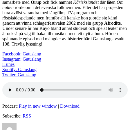
samarbete med
Orup
och fick namnet
Kärlekslandet
där låten
Om
natten
rörde om i det svenska folkhemmen. Efter det har projekten
bara avlöst varandra med långfilm, TV-program och
röstskådespelande men framför allt kanske hon gjorde sig känd
genom att vinna schlagerfestivalen 2002 med sin grupp
Afrodite
.
Under senare år har Kayo bland annat studerat och spelat teater men
är också på väg tillbaka till musiken med ett nytt album. Hör en
spännande episod med mängder av historier här i Gatuslang avsnitt
108. Trevlig lyssning!
Facebook: Gatuslang
Instagram: Gatuslang
iTunes
Spotify: Gatuslang
Twitter: Gatuslang
Podcast:
Play in new window
|
Download
Subscribe:
RSS
Author
Posted
Categories
Tags