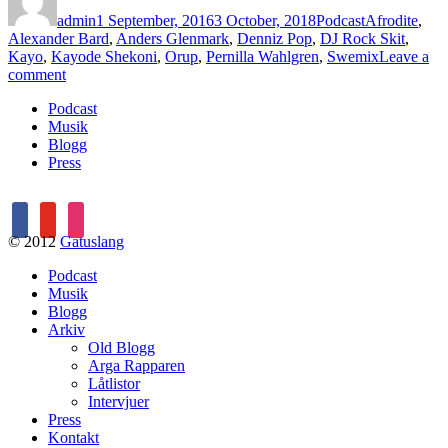
on
admin
1 September, 2016
3 October, 2018
Podcast
Afrodite
,
Alexander Bard
,
Anders Glenmark
,
Denniz Pop
,
DJ Rock Skit
,
Kayo
,
Kayode Shekoni
,
Orup
,
Pernilla Wahlgren
,
Swemix
Leave a
on
comment
Avsnitt
Podcast
108
Musik
–
Blogg
Kayo/Kayode
Press
Shekoni
facebook
youtube
instagram
© 2012
Gatuslang
Podcast
Musik
Blogg
Arkiv
Old Blogg
Arga Rapparen
Låtlistor
Intervjuer
Press
Kontakt