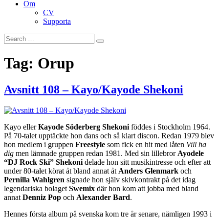
Om
CV
Supporta
Search
Search
for:
Tag:
Orup
Avsnitt 108 – Kayo/Kayode Shekoni
Kayo eller
Kayode Söderberg Shekoni
föddes i Stockholm 1964.
På 70-talet upptäckte hon dans och så klart discon. Redan 1979 blev
hon medlem i gruppen
Freestyle
som fick en hit med låten
Vill ha
dig
men lämnade gruppen redan 1981. Med sin lillebror
Ayodele
“DJ Rock Ski” Shekoni
delade hon sitt musikintresse och efter att
under 80-talet körat åt bland annat åt
Anders Glenmark
och
Pernilla Wahlgren
signade hon själv skivkontrakt på det idag
legendariska bolaget
Swemix
där hon kom att jobba med bland
annat
Denniz Pop
och
Alexander Bard
.
Hennes första album på svenska kom tre år senare, nämligen 1993 i