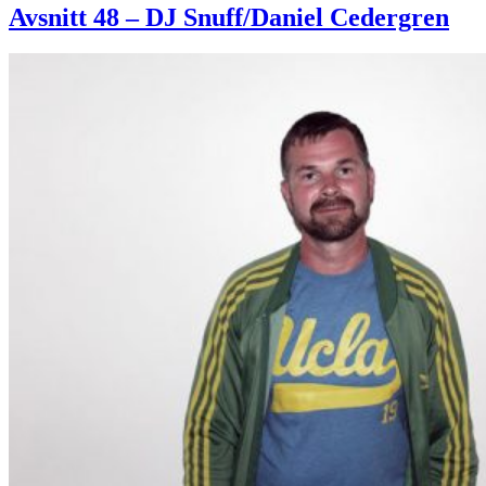
91
Avsnitt 48 – DJ Snuff/Daniel Cedergren
–
DJ
Erase/Martin
Eriksson