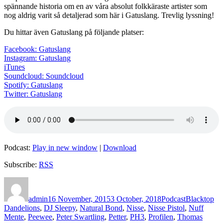
spännande historia om en av våra absolut folkkäraste artister som
nog aldrig varit så detaljerad som här i Gatuslang. Trevlig lyssning!
Du hittar även Gatuslang på följande platser:
Facebook: Gatuslang
Instagram: Gatuslang
iTunes
Soundcloud: Soundcloud
Spotify: Gatuslang
Twitter: Gatuslang
Podcast:
Play in new window
|
Download
Subscribe:
RSS
Author
Posted
Categories
Tags
on
admin
16 November, 2015
3 October, 2018
Podcast
Blacktop
Dandelions
,
DJ Sleepy
,
Natural Bond
,
Nisse
,
Nisse Pistol
,
Nuff
Mente
,
Peewee
,
Peter Swartling
,
Petter
,
PH3
,
Profilen
,
Thomas