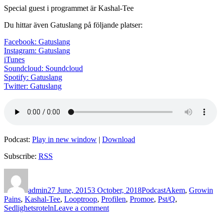
Special guest i programmet är Kashal-Tee
Du hittar även Gatuslang på följande platser:
Facebook: Gatuslang
Instagram: Gatuslang
iTunes
Soundcloud: Soundcloud
Spotify: Gatuslang
Twitter: Gatuslang
Podcast:
Play in new window
|
Download
Subscribe:
RSS
Author
Posted
Categories
Tags
on
admin
27 June, 2015
3 October, 2018
Podcast
Akem
,
Growin
Pains
,
Kashal-Tee
,
Looptroop
,
Profilen
,
Promoe
,
Pst/Q
,
on
Sedlighetsroteln
Leave a comment
Avsnitt