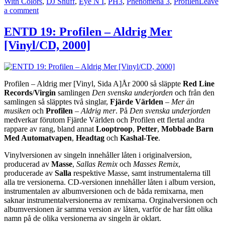
With Colors
,
DJ Snuff
,
Eye N I
,
PH3
,
Phenomena 3
,
Profilen
Leave
on
a comment
Avsnitt
48
ENTD 19: Profilen – Aldrig Mer
–
[Vinyl/CD, 2000]
DJ
Snuff/Daniel
Cedergren
Profilen – Aldrig mer [Vinyl, Sida A]År 2000 så släppte
Red Line
Records
/
Virgin
samlingen
Den svenska underjorden
och från den
samlingen så släpptes två singlar,
Fjärde Världen
–
Mer än
musiken
och
Profilen
–
Aldrig mer
. På
Den svenska underjorden
medverkar förutom Fjärde Världen och Profilen ett flertal andra
rappare av rang, bland annat
Looptroop
,
Petter
,
Mobbade Barn
Med Automatvapen
,
Headtag
och
Kashal-Tee
.
Vinylversionen av singeln innehåller låten i originalversion,
producerad av
Masse
,
Sallas Remix
och
Masses Remix
,
producerade av
Salla
respektive Masse, samt instrumentalerna till
alla tre versionerna. CD-versionen innehåller låten i album version,
instrumentalen av albumversionen och de båda remixarna, men
saknar instrumentalversionerna av remixarna. Orginalversionen och
albumversionen är samma version av låten, varför de har fått olika
namn på de olika versionerna av singeln är oklart.