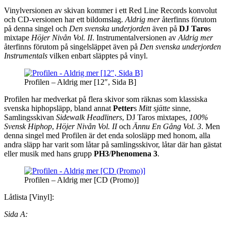
Vinylversionen av skivan kommer i ett Red Line Records konvolut
och CD-versionen har ett bildomslag.
Aldrig mer
återfinns förutom
på denna singel och
Den svenska underjorden
även på
DJ Taro
s
mixtape
Höjer Nivån Vol. II
.
Instrumentalversionen av
Aldrig mer
återfinns förutom på singelsläppet även på
Den svenska underjorden
Instrumentals
vilken enbart släpptes på vinyl.
Profilen – Aldrig mer [12″, Sida B]
Profilen har medverkat på flera skivor som räknas som klassiska
svenska hiphopsläpp, bland annat
Petter
s
Mitt sjätte
sinne,
Samlingsskivan
Sidewalk Headliners
, DJ Taros mixtapes,
100%
Svensk Hiphop
,
Höjer Nivån Vol. II
och
Ännu En Gång Vol. 3
. Men
denna singel med Profilen är det enda solosläpp med honom, alla
andra släpp har varit som låtar på samlingsskivor, låtar där han gästat
eller musik med hans grupp
PH3
/
Phenomena 3
.
Profilen – Aldrig mer [CD (Promo)]
Låtlista [Vinyl]:
Sida A: