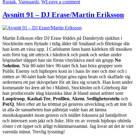
on
Rusiak
,
Vanguards
,
W
Leave a comment
Avsnitt
100
Avsnitt 91 – DJ Erase/Martin Eriksson
–
Petter
Alexis
Askergren
Martin Eriksson eller DJ Erase föddes på Danderyds sjukhus i
(Del
Stockholm men flyttade i tidig ålder till Småland och Blekinge där
1)
han kom att växa upp. I Carlshamn fann hann kärleken till musiken
som först tog sitt uttryck i hårdrock och punk och sedan under
högstadiet släppet han sin första vinylskiva med sin grupp
No
Solution
. När 80-talet blev 90-talet fick han höra grupper som
Public Enemy och hiphopen kom in i hans liv mer och mer och i
mitten av 90-talet hade han börjat göra egna beats och skaffade sig
sedermera ett par skivspelare för att lära sig scratch. Han kom under
kommande tio åren att bo i Malmö, Stockholm och Göteborg där
han producerade idag klassiska låtar åt bland annat artister som
Looptroop
,
Kashal-Tee
,
Profilen
,
Akem
,
Sedlighetsroteln
och
Pst/Q
. Men efter att ha tröttnat på genrens utveckling och att inte få
ut alla de samarbeten han påbörjat valde han att lämna
musikskapandet inom genren och istället fokusera på familjelivet
och intressen som jakt och fiske. Hör en av svensk hiphops ohörda
röster i ett öppet och ärligt tvåtimmarssamtal. Jag lovar att det är värt
varenda minut. Trevlig lyssning!