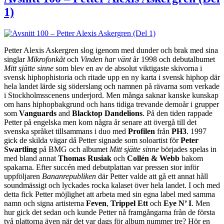
1)
Petter Alexis Askergren slog igenom med dunder och brak med sina
singlar
Mikrofonkåt
och
Vinden har vänt
år 1998 och debutalbumet
Mitt sjätte sinne
som blev en av de absolut viktigaste skivorna i
svensk hiphophistoria och ritade upp en ny karta i svensk hiphop där
hela landet lärde sig söderslang och namnen på rävarna som verkade
i Stockholmsscenens underjord. Men många saknar kanske kunskap
om hans hiphopbakgrund och hans tidiga trevande demoår i grupper
som
Vanguards
and
Blacktop Dandelions
. På den tiden rappade
Petter på engelska men kom några år senare att övergå till det
svenska språket tillsammans i duo med
Profilen
från
PH3
. 1997
gick de skilda vägar då Petter signade som soloartist för
Peter
Swartling
på BMG och albumet
Mitt sjätte sinne
börjades spelas in
med bland annat
Thomas Rusiak
och
Collén & Webb
bakom
spakarna. Efter succén med debutplattan var pressen stor inför
uppföljaren
Bananrepubliken
där Petter valde att gå ett annat håll
soundmässigt och lyckades rocka kalaset över hela landet. I och med
detta fick Petter möjlighet att arbeta med sin egna label med samma
namn och signa artisterna
Feven
,
Trippel Ett
och
Eye N’ I
. Men
hur gick det sedan och kunde Petter nå framgångarna från de första
två plattorna även när det var dags för album nummer tre? Hör en