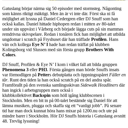
Gatuslang börjar närma sig 50 episoder med stormsteg. Någonting
som känns riktigt mäktigt. Men än är vi inte där. Först ska ni få
möjlighet att lyssna på Daniel Cedergren eller DJ Snuff som han
också kallas. Daniel hittade hiphopen redan i mitten av 80-talet
under sin uppväxt i Vårberg och började lägga cuts på sin mammas
remdrivna skivspelare. Redan i tonåren fick han möjlighet att utbilda
ungdomar i scratch på Fryshuset där han träffade
Profilen
. Hans
vän och kollega
Eye N’ I
hade han redan träffat på klubben
Kolingsborg vid Slussen med sin första grupp
Brothers With
Colors
.
DJ Snuff, Profilen & Eye N’ I kom i vilket fall att bilda gruppen
Phenomena 3
eller
PH3
. Första gången man hörde Snuffs insats
var förmodligen på
Petter
s debutplatta och öppningsspåret
Fäller en
tår
. Runt den tiden la han också scratch på en del andra spår.
Framförallt på den svenska samlingsskivan
Sidewalk Headliners
där
han ingick i arbetsgruppen men också i
klubbkollektivet
Backspin
som höll igång klubbscenen i
Stockholm. Men en bit in på 00-talet bestämde sig Daniel för att
lämna musiken, plugga och skaffa sig ett “vanligt jobb”. På senare
tid har man dock kunnat höra hans mixar på 1200.nu och ute på
mindre barer i Stockholm. Hör DJ Snuffs historia i Gatuslang avsnitt
48. Trevlig lyssning!