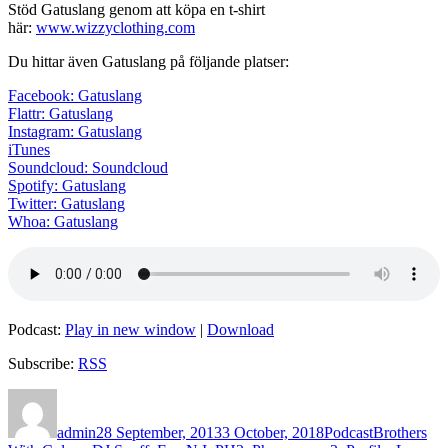
Stöd Gatuslang genom att köpa en t-shirt
här:
www.wizzyclothing.com
Du hittar även Gatuslang på följande platser:
Facebook: Gatuslang
Flattr: Gatuslang
Instagram: Gatuslang
iTunes
Soundcloud: Soundcloud
Spotify: Gatuslang
Twitter: Gatuslang
Whoa: Gatuslang
Podcast:
Play in new window
|
Download
Subscribe:
RSS
Author
Posted
Categories
Tags
on
admin
28 September, 2013
3 October, 2018
Podcast
Brothers