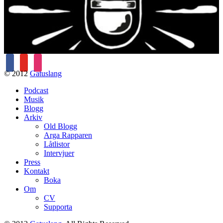
facebook
youtube
instagram
© 2012
Gatuslang
Podcast
Musik
Blogg
Arkiv
Old Blogg
Arga Rapparen
Låtlistor
Intervjuer
Press
Kontakt
Boka
Om
CV
Supporta