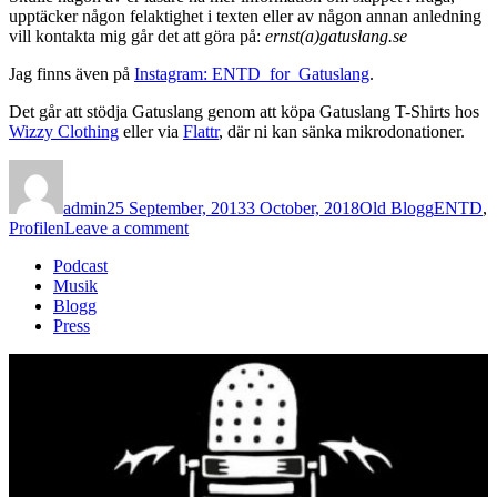
upptäcker någon felaktighet i texten eller av någon annan anledning
vill kontakta mig går det att göra på:
ernst(a)gatuslang.se
Jag finns även på
Instagram: ENTD_for_Gatuslang
.
Det går att stödja Gatuslang genom att köpa Gatuslang T-Shirts hos
Wizzy Clothing
eller via
Flattr
, där ni kan sänka mikrodonationer.
Author
Posted
Categories
Tags
on
admin
25 September, 2013
3 October, 2018
Old Blogg
ENTD
,
on
Profilen
Leave a comment
ENTD
Podcast
19:
Musik
Profilen
Blogg
–
Press
Aldrig
Mer
[Vinyl/CD,
2000]