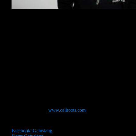
Prop Dylan eller Per Norén föddes i Falun 1983 och kom
att växa upp i Kvarnsveden, Borlänge. Under 90-talet
upptäckte han hiphopen med musik från bland annat
Wu-
Tang Clan
. Ganska kort inpå började han pröva på att
skriva egna texter och göra egen musik. Första släppet
kom på en smutsig kassett under namnet Sub Phenomena
innan det något mer seriösa gruppen
Ragin Goblins
formades under 2001. Sedan dess har Prop släppt tre
album, ett mixtape och en EP med flertalet stora
internationellt kända rappare. Karriärens största bedrift var
nog när han fick möjligheten att gå in i studion och spela in
låten
Shock & Amaze
med
DJ Premier
. Alldeles snart
släpps också en ny EP vid namn
Firstclass Dirtbags
tillsammans med hans högra hand och producent
Logophobia
. Hör en djupgående och spännande historia
med Prop Dylan här i Gatuslang. Trevlig lyssning!
Tack till Caliroots!
www.caliroots.com
Du hittar även Gatuslang på följande platser:
Facebook: Gatuslang