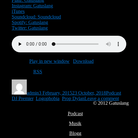
Flattr: Gatuslang
Instagram: Gatuslang
iTunes
Soundcloud: Soundcloud
Spotify: Gatuslang
Twitter: Gatuslang
Podcast:
Play in new window
|
Download
Subscribe:
RSS
Author
Posted
Categories
Tags
on
admin
3 February, 2015
23 October, 2018
Podcast
on
DJ Premier
,
Logophobia
,
Prop Dylan
Leave a comment
© 2012
Gatuslang
Avsnitt
83
Podcast
–
Prop
Musik
Dylan/Pe
Norén
Blogg