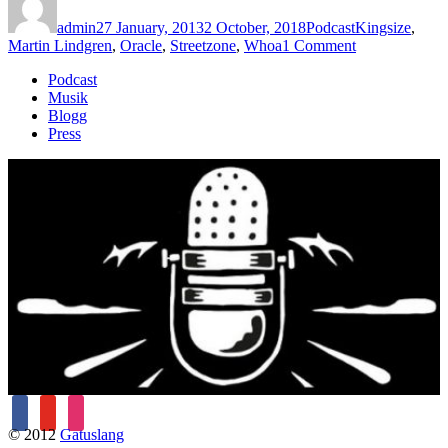
on
admin
27 January, 2013
2 October, 2018
Podcast
Kingsize
,
on
Martin Lindgren
,
Oracle
,
Streetzone
,
Whoa
1 Comment
Avsnitt
Podcast
21
Musik
–
Blogg
Oracle/Martin
Press
Lindgren
facebook
youtube
instagram
© 2012
Gatuslang