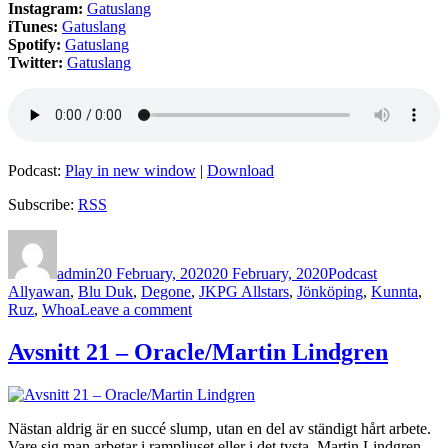
Instagram:
Gatuslang
iTunes:
Gatuslang
Spotify:
Gatuslang
Twitter:
Gatuslang
Podcast:
Play in new window
|
Download
Subscribe:
RSS
Author
Posted
Categories
Tags
on
admin
20 February, 2020
20 February, 2020
Podcast
Allyawan
,
Blu Duk
,
Degone
,
JKPG Allstars
,
Jönköping
,
Kunnta
,
on
Ruz
,
Whoa
Leave a comment
138
–
Avsnitt 21 – Oracle/Martin Lindgren
Allyawan/Samuel
Nazari
(Del
1
Nästan aldrig är en succé slump, utan en del av ständigt hårt arbete.
av
Vare sig man arbetar i rampljuset eller i det tysta. Martin Lindgren,