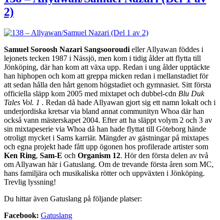
2)
Samuel Soroosh Nazari Sangsooroudi
eller Allyawan föddes i
lejonets tecken 1987 i Nässjö, men kom i tidig ålder att flytta till
Jönköping, där han kom att växa upp. Redan i ung ålder upptäckte
han hiphopen och kom att greppa micken redan i mellanstadiet för
att sedan hålla den hårt genom högstadiet och gymnasiet. Sitt första
officiella släpp kom 2005 med mixtapet och dubbel-cdn
Blu Duk
Tales Vol. 1 .
Redan då hade Allyawan gjort sig ett namn lokalt och i
underjordiska kretsar via bland annat communityn Whoa där han
också vann mästerskapet 2004. Efter att ha släppt volym 2 och 3 av
sin mixtapeserie via Whoa då han hade flyttat till Göteborg hände
otroligt mycket i Sams karriär. Mängder av gästningar på mixtapes
och egna projekt hade fått upp ögonen hos profilerade artister som
Ken Ring
,
Sam-E
och
Organism 12
. Hör den första delen av två
om Allyawan här i Gatuslang. Om de trevande första åren som MC,
hans familjära och musikaliska rötter och uppväxten i Jönköping.
Trevlig lyssning!
Du hittar även Gatuslang på följande platser:
Facebook:
Gatuslang