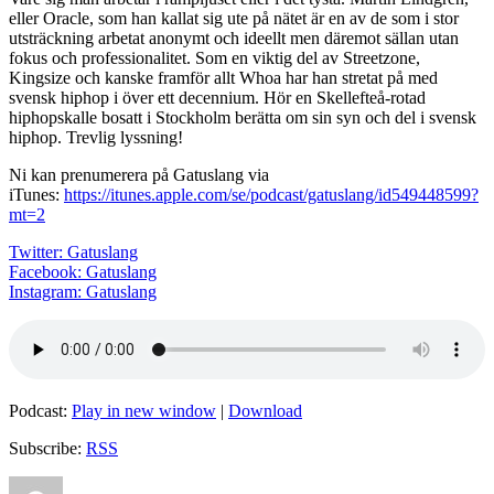
2)
eller Oracle, som han kallat sig ute på nätet är en av de som i stor
utsträckning arbetat anonymt och ideellt men däremot sällan utan
fokus och professionalitet. Som en viktig del av Streetzone,
Kingsize och kanske framför allt Whoa har han stretat på med
svensk hiphop i över ett decennium. Hör en Skellefteå-rotad
hiphopskalle bosatt i Stockholm berätta om sin syn och del i svensk
hiphop. Trevlig lyssning!
Ni kan prenumerera på Gatuslang via
iTunes:
https://itunes.apple.com/se/podcast/gatuslang/id549448599?
mt=2
Twitter: Gatuslang
Facebook: Gatuslang
Instagram: Gatuslang
Podcast:
Play in new window
|
Download
Subscribe:
RSS
Author
Posted
Categories
Tags