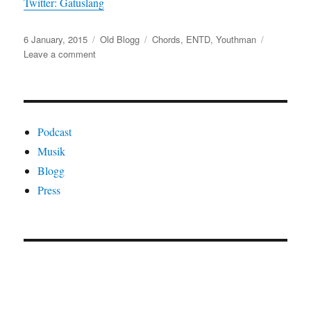
Twitter: Gatuslang
Posted
Categories
Tags
6 January, 2015
Old Blogg
Chords
,
ENTD
,
Youthman
on
on
Leave a comment
ENTD
49:
Youthman/Youthman
&
Chords
Podcast
–
Musik
Bust
Blogg
Hard/Diamond
Dub
Press
[Vinyl,
2001]