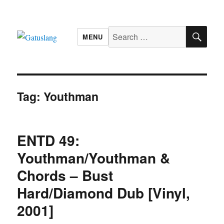
SE
Search
MENU
for:
Gatuslang
Tag:
Youthman
ENTD 49:
Youthman/Youthman &
Chords – Bust
Hard/Diamond Dub [Vinyl,
2001]