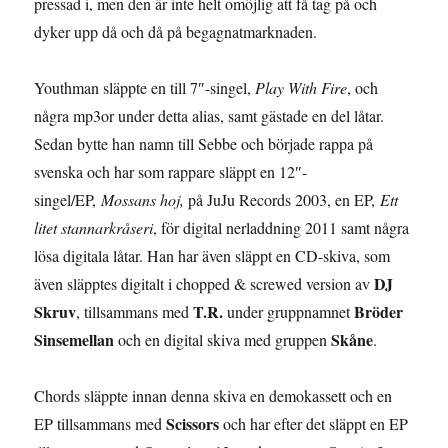
pressad i, men den är inte helt omöjlig att få tag på och
dyker upp då och då på begagnatmarknaden.
Youthman släppte en till 7″-singel,
Play With Fire
, och
några mp3or under detta alias, samt gästade en del låtar.
Sedan bytte han namn till Sebbe och började rappa på
svenska och har som rappare släppt en 12″-
singel/EP,
Mossans hoj,
på JuJu Records 2003, en EP,
Ett
litet stannarkråseri
, för digital nerladdning 2011 samt några
lösa digitala låtar. Han har även släppt en CD-skiva, som
DJ
även släpptes digitalt i chopped & screwed version av
Skruv
T.R.
Bröder
, tillsammans med
under gruppnamnet
Sinsemellan
Skåne
och en digital skiva med gruppen
.
Chords släppte innan denna skiva en demokassett och en
Scissors
EP tillsammans med
och har efter det släppt en EP