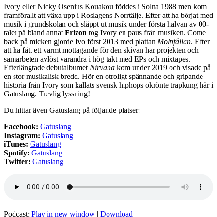
Ivory eller Nicky Osenius Kouakou föddes i Solna 1988 men kom
framförallt att växa upp i Roslagens Norrtälje. Efter att ha börjat med
musik i grundskolan och släppt ut musik under första halvan av 00-
talet på bland annat
Frizon
tog Ivory en paus från musiken. Come
back på micken gjorde Ivo först 2013 med plattan
Molnfällan
. Efter
att ha fått ett varmt mottagande för den skivan har projekten och
samarbeten avlöst varandra i hög takt med EPs och mixtapes.
Efterlängtade debutalbumet
Nirvana
kom under 2019 och visade på
en stor musikalisk bredd. Hör en otroligt spännande och gripande
historia från Ivory som kallats svensk hiphops okrönte trapkung här i
Gatuslang. Trevlig lyssning!
Du hittar även Gatuslang på följande platser:
Facebook:
Gatuslang
Instagram:
Gatuslang
iTunes:
Gatuslang
Spotify:
Gatuslang
Twitter:
Gatuslang
Podcast:
Play in new window
|
Download