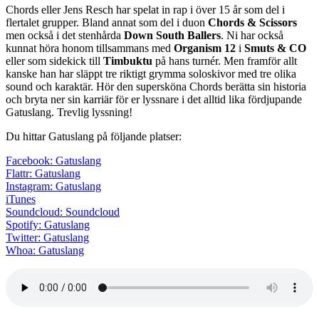
Chords eller Jens Resch har spelat in rap i över 15 år som del i
flertalet grupper. Bland annat som del i duon
Chords & Scissors
men också i det stenhårda
Down South Ballers
. Ni har också
kunnat höra honom tillsammans med
Organism 12
i
Smuts & CO
eller som sidekick till
Timbuktu
på hans turnér. Men framför allt
kanske han har släppt tre riktigt grymma soloskivor med tre olika
sound och karaktär. Hör den supersköna Chords berätta sin historia
och bryta ner sin karriär för er lyssnare i det alltid lika fördjupande
Gatuslang. Trevlig lyssning!
Du hittar Gatuslang på följande platser:
Facebook: Gatuslang
Flattr: Gatuslang
Instagram: Gatuslang
iTunes
Soundcloud: Soundcloud
Spotify: Gatuslang
Twitter: Gatuslang
Whoa: Gatuslang