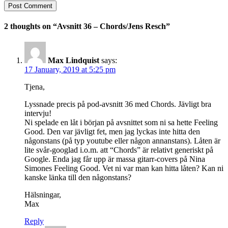
2 thoughts on “Avsnitt 36 – Chords/Jens Resch”
Max Lindquist
says:
17 January, 2019 at 5:25 pm
Tjena,
Lyssnade precis på pod-avsnitt 36 med Chords. Jävligt bra
intervju!
Ni spelade en låt i början på avsnittet som ni sa hette Feeling
Good. Den var jävligt fet, men jag lyckas inte hitta den
någonstans (på typ youtube eller någon annanstans). Låten är
lite svår-googlad i.o.m. att “Chords” är relativt generiskt på
Google. Enda jag får upp är massa gitarr-covers på Nina
Simones Feeling Good. Vet ni var man kan hitta låten? Kan ni
kanske länka till den någonstans?
Hälsningar,
Max
Reply