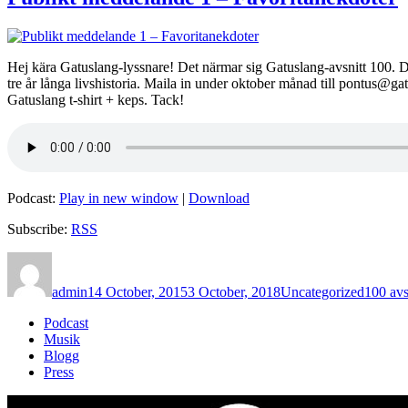
Hej kära Gatuslang-lyssnare! Det närmar sig Gatuslang-avsnitt 100. De
tre år långa livshistoria. Maila in under oktober månad till pontus@gat
Gatuslang t-shirt + keps. Tack!
Podcast:
Play in new window
|
Download
Subscribe:
RSS
Author
Posted
Categories
Tags
on
admin
14 October, 2015
3 October, 2018
Uncategorized
100 avs
Podcast
Musik
Blogg
Press