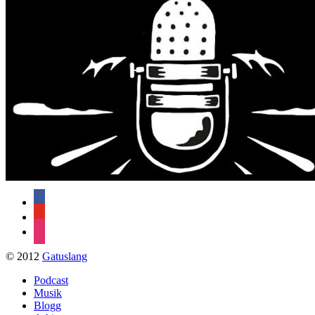
facebook
youtube
instagram
© 2012
Gatuslang
Podcast
Musik
Blogg