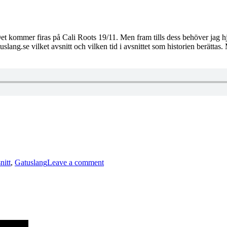
t kommer firas på Cali Roots 19/11. Men fram tills dess behöver jag hjä
uslang.se vilket avsnitt och vilken tid i avsnittet som historien berätta
on
Publikt
nitt
,
Gatuslang
Leave a comment
meddelande
1
–
Favoritanekdoter