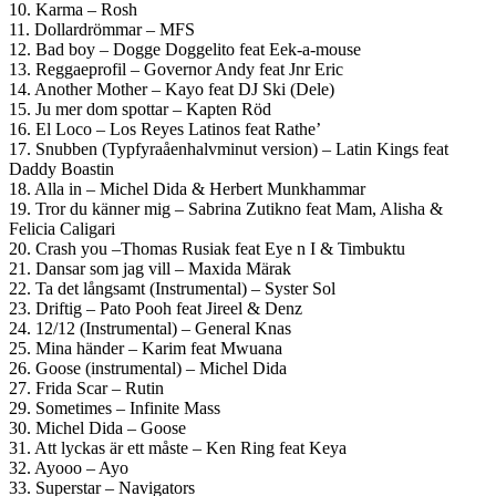
10. Karma – Rosh
11. Dollardrömmar – MFS
12. Bad boy – Dogge Doggelito feat Eek-a-mouse
13. Reggaeprofil – Governor Andy feat Jnr Eric
14. Another Mother – Kayo feat DJ Ski (Dele)
15. Ju mer dom spottar – Kapten Röd
16. El Loco – Los Reyes Latinos feat Rathe’
17. Snubben (Typfyraåenhalvminut version) – Latin Kings feat
Daddy Boastin
18. Alla in – Michel Dida & Herbert Munkhammar
19. Tror du känner mig – Sabrina Zutikno feat Mam, Alisha &
Felicia Caligari
20. Crash you –Thomas Rusiak feat Eye n I & Timbuktu
21. Dansar som jag vill – Maxida Märak
22. Ta det långsamt (Instrumental) – Syster Sol
23. Driftig – Pato Pooh feat Jireel & Denz
24. 12/12 (Instrumental) – General Knas
25. Mina händer – Karim feat Mwuana
26. Goose (instrumental) – Michel Dida
27. Frida Scar – Rutin
29. Sometimes – Infinite Mass
30. Michel Dida – Goose
31. Att lyckas är ett måste – Ken Ring feat Keya
32. Ayooo – Ayo
33. Superstar – Navigators