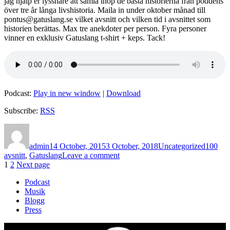
jag hjälp er lyssnare att samla ihop de bästa historierna från poddens
över tre år långa livshistoria. Maila in under oktober månad till
pontus@gatuslang.se vilket avsnitt och vilken tid i avsnittet som
historien berättas. Max tre anekdoter per person. Fyra personer
vinner en exklusiv Gatuslang t-shirt + keps. Tack!
Podcast:
Play in new window
|
Download
Subscribe:
RSS
Author
Posted
Categories
Tags
on
admin
14 October, 2015
3 October, 2018
Uncategorized
100
on
avsnitt
,
Gatuslang
Leave a comment
Posts
Page
Page
Publikt
1
2
Next page
meddelande
pagination
Podcast
1
Musik
–
Blogg
Favoritanekdoter
Press