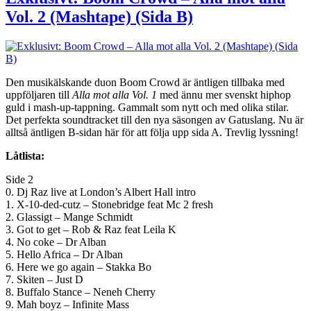
Vol. 2 (Mashtape) (Sida B)
Den musikälskande duon Boom Crowd är äntligen tillbaka med
uppföljaren till
Alla mot alla Vol. 1
med ännu mer svenskt hiphop
guld i mash-up-tappning. Gammalt som nytt och med olika stilar.
Det perfekta soundtracket till den nya säsongen av Gatuslang. Nu är
alltså äntligen B-sidan här för att följa upp sida A. Trevlig lyssning!
Låtlista:
Side 2
0. Dj Raz live at London’s Albert Hall intro
1. X-10-ded-cutz – Stonebridge feat Mc 2 fresh
2. Glassigt – Mange Schmidt
3. Got to get – Rob & Raz feat Leila K
4. No coke – Dr Alban
5. Hello Africa – Dr Alban
6. Here we go again – Stakka Bo
7. Skiten – Just D
8. Buffalo Stance – Neneh Cherry
9. Mah boyz – Infinite Mass