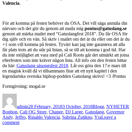
Valencia
.
För att komma på festen behöver du OSA. Det vill säga anmäla din
närvaro och det gör du genom att maila mig
pontus@gatuslang.se
genom att märka mailet med “Gatuslangfest 2018”. Du får OSA för
dig själv och en vän. Så skriv i mailet om det är du eller om det är du
+1 som vill komma på festen. Tyvärr kan jag inte garantera att alla
får plats trots att du står på listan, så se till att komma i god tid. Har
du inte möjlighet att vara med på Cali Roots går det utmärkt att joina
efterfesten som inte kräver någon lista. All info om den festen hittar
du här:
Gatuslang säsongsfest 2018
. Låt oss göra den 17:e mars till
en magisk kväll då vi tillsammans firar att ett nytt kapitel i den
legendariska svenska hiphop-podden Gatuslang skrivs! <3 /Pontus
Formgivning: mogal.se
Author
Posted
Categories
T
on
admin
28 February, 2018
3 October, 2018
Blogg
,
NYHETER
Bonbon
,
Cali OG Store
,
Chapee
,
DJ Large
,
Gatuslang
,
Governor
Andy
,
Jeffro
,
Rinaldo Valencia
,
Sabrina Zutikno
,
Yra
Leave a
on
comment
Gatuslang