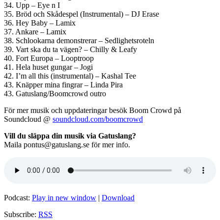
34. Upp – Eye n I
35. Bröd och Skådespel (Instrumental) – DJ Erase
36. Hey Baby – Lamix
37. Ankare – Lamix
38. Schlookarna demonstrerar – Sedlighetsroteln
39. Vart ska du ta vägen? – Chilly & Leafy
40. Fort Europa – Looptroop
41. Hela huset gungar – Jogi
42. I’m all this (instrumental) – Kashal Tee
43. Knäpper mina fingrar – Linda Pira
43. Gatuslang/Boomcrowd outro
För mer musik och uppdateringar besök Boom Crowd på
Soundcloud @
soundcloud.com/boomcrowd
Vill du släppa din musik via Gatuslang?
Maila pontus@gatuslang.se för mer info.
Podcast:
Play in new window
|
Download
Subscribe:
RSS