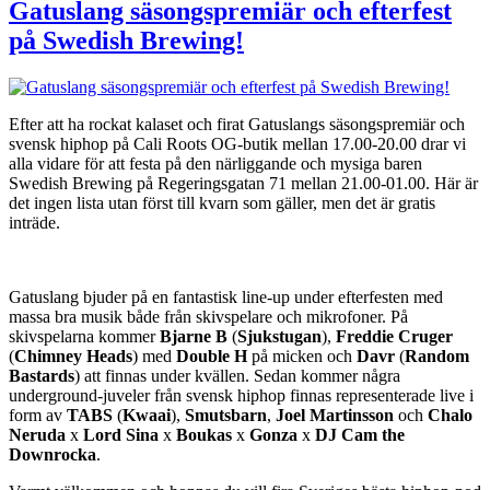
säsongspremiär
Gatuslang säsongspremiär och efterfest
och
på Swedish Brewing!
fet
fest
på
Cali
OG
Efter att ha rockat kalaset och firat Gatuslangs säsongspremiär och
Store
svensk hiphop på Cali Roots OG-butik mellan 17.00-20.00 drar vi
17:e
alla vidare för att festa på den närliggande och mysiga baren
mars!
Swedish Brewing på Regeringsgatan 71 mellan 21.00-01.00. Här är
det ingen lista utan först till kvarn som gäller, men det är gratis
inträde.
Gatuslang bjuder på en fantastisk line-up under efterfesten med
massa bra musik både från skivspelare och mikrofoner. På
skivspelarna kommer
Bjarne B
(
Sjukstugan
),
Freddie Cruger
(
Chimney Heads
) med
Double H
på micken och
Davr
(
Random
Bastards
) att finnas under kvällen. Sedan kommer några
underground-juveler från svensk hiphop finnas representerade live i
form av
TABS
(
Kwaai
),
Smutsbarn
,
Joel Martinsson
och
Chalo
Neruda
x
Lord Sina
x
Boukas
x
Gonza
x
DJ Cam the
Downrocka
.