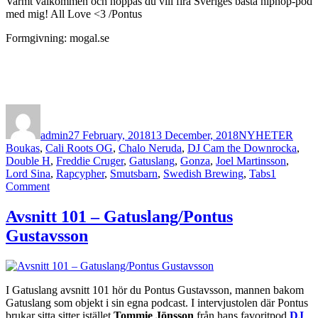
Varmt välkommen och hoppas du vill fira Sveriges bästa hiphop-pod
med mig! All Love <3 /Pontus
Formgivning: mogal.se
Author
Posted
Categories
Tags
on
admin
27 February, 2018
13 December, 2018
NYHETER
Boukas
,
Cali Roots OG
,
Chalo Neruda
,
DJ Cam the Downrocka
,
Double H
,
Freddie Cruger
,
Gatuslang
,
Gonza
,
Joel Martinsson
,
Lord Sina
,
Rapcypher
,
Smutsbarn
,
Swedish Brewing
,
Tabs
1
on
Comment
Gatuslang
säsongspremiär
Avsnitt 101 – Gatuslang/Pontus
och
Gustavsson
efterfest
på
Swedish
Brewing!
I Gatuslang avsnitt 101 hör du Pontus Gustavsson, mannen bakom
Gatuslang som objekt i sin egna podcast. I intervjustolen där Pontus
brukar sitta sitter istället
Tommie Jönsson
från hans favoritpod
DJ