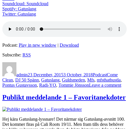
Soundcloud: Soundcloud
Spotify: Gatuslang
Twitter: Gatuslang
Podcast:
Play in new window
|
Download
Subscribe:
RSS
Author
Posted
Categories
Tags
on
admin
23 December, 2015
3 October, 2018
Podcast
Come
Clean
,
DJ 50 Spänn
,
Gatuslang
,
Guldsmeden
,
Mfs
,
mfsthathustla
,
on
Pontus Gustavsson
,
Radi-YO
,
Tommie Jönsson
Leave a comment
Avsn
101
Publikt meddelande 1 – Favoritanekdoter
–
Gatu
Gus
Hej kära Gatuslang-lyssnare! Det närmar sig Gatuslang-avsnitt 100.
Det kommer firas på Cali Roots 19/11. Men fram tills dess behöver