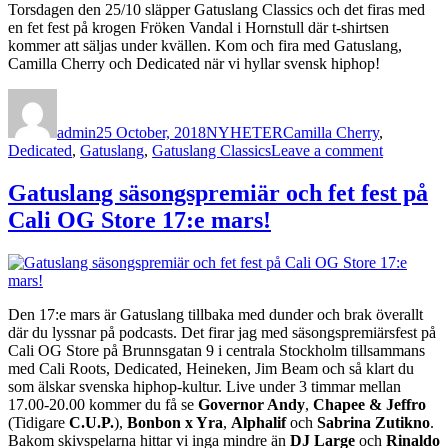
Torsdagen den 25/10 släpper Gatuslang Classics och det firas med
en fet fest på krogen Fröken Vandal i Hornstull där t-shirtsen
kommer att säljas under kvällen. Kom och fira med Gatuslang,
Camilla Cherry och Dedicated när vi hyllar svensk hiphop!
Author
Posted
Categories
Tags
on
admin
25 October, 2018
NYHETER
Camilla Cherry
,
on
Dedicated
,
Gatuslang
,
Gatuslang Classics
Leave a comment
Gatuslang
Classics
Gatuslang säsongspremiär och fet fest på
releasefest
Cali OG Store 17:e mars!
på
Fröken
Vandal
25/10
Den 17:e mars är Gatuslang tillbaka med dunder och brak överallt
där du lyssnar på podcasts. Det firar jag med säsongspremiärsfest på
Cali OG Store på Brunnsgatan 9 i centrala Stockholm tillsammans
med Cali Roots, Dedicated, Heineken, Jim Beam och så klart du
som älskar svenska hiphop-kultur. Live under 3 timmar mellan
17.00-20.00 kommer du få se
Governor Andy
,
Chapee & Jeffro
(Tidigare
C.U.P.
),
Bonbon x Yra
,
Alphalif
och
Sabrina Zutikno
.
Bakom skivspelarna hittar vi inga mindre än
DJ Large
och
Rinaldo