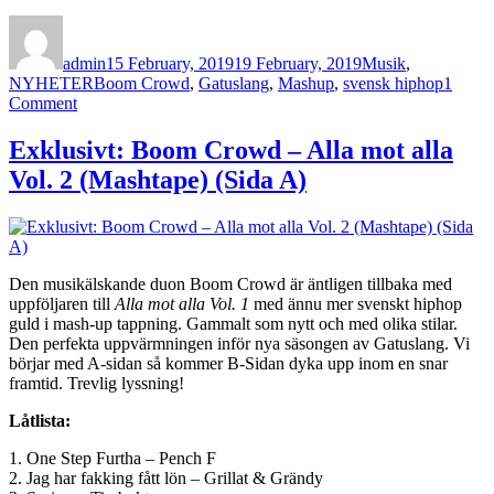
Author
Posted
Categories
on
admin
15 February, 2019
19 February, 2019
Musik
,
Tags
NYHETER
Boom Crowd
,
Gatuslang
,
Mashup
,
svensk hiphop
1
on
Comment
Exklusivt:
Boom
Exklusivt: Boom Crowd – Alla mot alla
Crowd
Vol. 2 (Mashtape) (Sida A)
–
Alla
mot
alla
Vol.
2
Den musikälskande duon Boom Crowd är äntligen tillbaka med
(Mashtape)
uppföljaren till
Alla mot alla Vol. 1
med ännu mer svenskt hiphop
(Sida
guld i mash-up tappning. Gammalt som nytt och med olika stilar.
B)
Den perfekta uppvärmningen inför nya säsongen av Gatuslang. Vi
börjar med A-sidan så kommer B-Sidan dyka upp inom en snar
framtid. Trevlig lyssning!
Låtlista:
1. One Step Furtha – Pench F
2. Jag har fakking fått lön – Grillat & Grändy