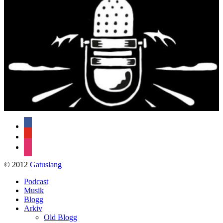
facebook
youtube
instagram
© 2012
Gatuslang
Podcast
Musik
Blogg
Arkiv
Old Blogg