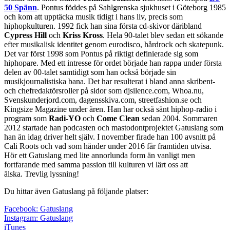
50 Spänn
. Pontus föddes på Sahlgrenska sjukhuset i Göteborg 1985
och kom att upptäcka musik tidigt i hans liv, precis som
hiphopkulturen. 1992 fick han sina första cd-skivor däribland
Cypress Hill
och
Kriss Kross
. Hela 90-talet blev sedan ett sökande
efter musikalisk identitet genom eurodisco, hårdrock och skatepunk.
Det var först 1998 som Pontus på riktigt definierade sig som
hiphopare. Med ett intresse för ordet började han rappa under första
delen av 00-talet samtidigt som han också började sin
musikjournalistiska bana. Det har resulterat i bland anna skribent-
och chefredaktörsroller på sidor som djsilence.com, Whoa.nu,
Svenskunderjord.com, dagensskiva.com, streetfashion.se och
Kingsize Magazine under åren. Han har också sänt hiphop-radio i
program som
Radi-YO
och
Come Clean
sedan 2004. Sommaren
2012 startade han podcasten och mastodontprojektet Gatuslang som
han än idag driver helt själv. I november firade han 100 avsnitt på
Cali Roots och vad som händer under 2016 får framtiden utvisa.
Hör ett Gatuslang med lite annorlunda form än vanligt men
fortfarande med samma passion till kulturen vi lärt oss att
älska. Trevlig lyssning!
Du hittar även Gatuslang på följande platser:
Facebook: Gatuslang
Instagram: Gatuslang
iTunes