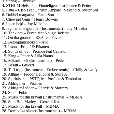
3. Spring – Timbuktu
4. STHLM Helsinki – Finnteligens feat Pewee & Petter
5. Fatta – Cleo Feat Christin Amparo, Nasteho & Syster Sol
6. Dubbel margarita – Far o Son
7. Chewing Gum – Henry Bowers
8. Ingen hejd – Joy M’batha
9. Jag har änte gjort nåt (Instrumental) – Joy M’batha
10. Tänk om – Feven feat Nougie Jadama
11. On tha ground – RZA feat Feven
12. Betonjungelboken – Ayo
13. I stan – Fritjof & Pikanen
14. Songs of joy – Promoe feat Capleton
15. King – Petter & Lilla Namo
16. Mikrofonkåt (Instrumental) – Petter
17. Besatt – Guleed
18. Tuff tripp (Instrumental Embee remix) – Chilly & Leafy
19. Allting – Teodor Hellborg & Stora A
20. Storfräsare – PSTQ feat Profilen & Timbuktu
21. Aldrig mer – Profilen
23. Aldrig må sådar – Cherrie & Stormzy
24. Stor – Fubu
25. Musik för din kravall (Instrumental) – MBMA
26. Som Bob Marley – General Knas
27. Musik för din kravall – MBMA
28. Dom vilka idioter (Instrumental) – MBMA