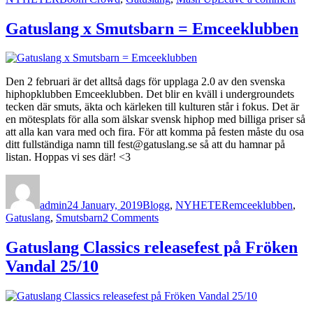
Exkl
Bo
Gatuslang x Smutsbarn = Emceeklubben
Cr
–
All
mot
Den 2 februari är det alltså dags för upplaga 2.0 av den svenska
alla
hiphopklubben Emceeklubben. Det blir en kväll i undergroundets
Vol.
tecken där smuts, äkta och kärleken till kulturen står i fokus. Det är
2
en mötesplats för alla som älskar svensk hiphop med billiga priser så
(Ma
att alla kan vara med och fira. För att komma på festen måste du osa
(Si
ditt fullständiga namn till fest@gatuslang.se så att du hamnar på
A)
listan. Hoppas vi ses där! <3
Author
Posted
Categories
Tags
on
admin
24 January, 2019
Blogg
,
NYHETER
emceeklubben
,
on
Gatuslang
,
Smutsbarn
2 Comments
Gatuslang
x
Gatuslang Classics releasefest på Fröken
Smutsbarn
Vandal 25/10
=
Emceeklubben