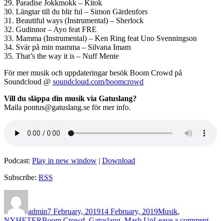
29. Paradise Jokkmokk – Kitok
30. Längtar till du blir ful – Simon Gärdenfors
31. Beautiful ways (Instrumental) – Sherlock
32. Gudinnor – Ayo feat FRE
33. Mamma (Instrumental) – Ken Ring feat Uno Svenningson
34. Svär på min mamma – Silvana Imam
35. That’s the way it is – Nuff Mente
För mer musik och uppdateringar besök Boom Crowd på
Soundcloud @
soundcloud.com/boomcrowd
Vill du släppa din musik via Gatuslang?
Maila pontus@gatuslang.se för mer info.
Podcast:
Play in new window
|
Download
Subscribe:
RSS
Author
Posted
Categories
on
admin
7 February, 2019
14 February, 2019
Musik
,
Tags
on
NYHETER
Boom Crowd
,
Gatuslang
,
Mash Up
Leave a comment