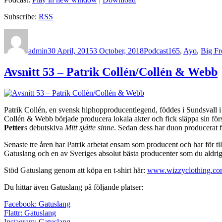
Subscribe:
RSS
Author
Posted
Categories
Tags
on
admin
30 April, 2015
3 October, 2018
Podcast
165
,
Ayo
,
Big Fr
Avsnitt 53 – Patrik Collén/Collén & Webb
Patrik Collén, en svensk hiphopproducentlegend, föddes i Sundsvall i 
Collén & Webb började producera lokala akter och fick släppa sin fö
Petter
s debutskiva
Mitt sjätte sinne
. Sedan dess har duon producerat f
Senaste tre åren har Patrik arbetat ensam som producent och har för til
Gatuslang och en av Sveriges absolut bästa producenter som du aldrig
Stöd Gatuslang genom att köpa en t-shirt här:
www.wizzyclothing.c
Du hittar även Gatuslang på följande platser:
Facebook: Gatuslang
Flattr: Gatuslang
Instagram: Gatuslang