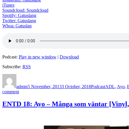
iTunes
Soundcloud: Soundcloud
Spotify: Gatuslang
Twitter: Gatuslang
Whoa: Gatuslan
Podcast:
Play in new window
|
Download
Subscribe:
RSS
Author
Posted
Categories
Tags
on
admin
5 November, 2013
3 October, 2018
Podcast
ADL
,
Ayo
,
B
on
comment
Avsnitt
53
ENTD 18: Ayo – Många som väntar [Vinyl,
–
Patrik
Collén/Collén
&
Webb