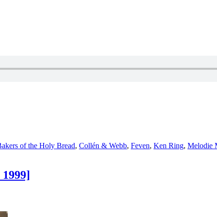
akers of the Holy Bread
,
Collén & Webb
,
Feven
,
Ken Ring
,
Melodie
 1999]