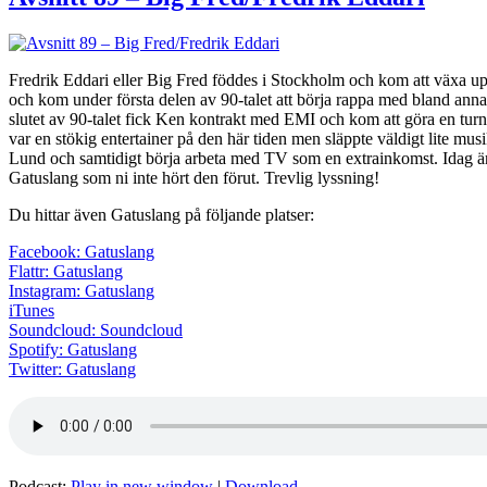
Fredrik Eddari eller Big Fred föddes i Stockholm och kom att växa upp 
och kom under första delen av 90-talet att börja rappa med bland anna
slutet av 90-talet fick Ken kontrakt med EMI och kom att göra en tur
var en stökig entertainer på den här tiden men släppte väldigt lite musi
Lund och samtidigt börja arbeta med TV som en extrainkomst. Idag är F
Gatuslang som ni inte hört den förut. Trevlig lyssning!
Du hittar även Gatuslang på följande platser:
Facebook: Gatuslang
Flattr: Gatuslang
Instagram: Gatuslang
iTunes
Soundcloud: Soundcloud
Spotify: Gatuslang
Twitter: Gatuslang
Podcast:
Play in new window
|
Download