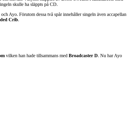
singeln skulle ha släppts på CD.
 och Ayo. Förutom dessa två spår innehåller singeln även accapellan
aded Crib
.
om
vilken han hade tillsammans med
Broadcaster D
. Nu har Ayo