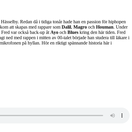
ll Hässelby. Redan då i tidiga tonår hade han en passion för hiphopen
kom att skapas med rappare som
Dalil
,
Magro
och
Houman
. Under
. Fred var också back-up åt
Ayo
och
Blues
kring den här tiden. Fred
agt ned med rappen i mitten av 00-talet började han studera till läkare i
ikrofonen på hyllan. Hör en riktigt spännande historia här i