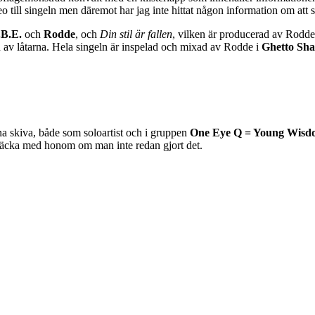
o till singeln men däremot har jag inte hittat någon information om att 
.B.E.
och
Rodde
, och
Din stil är fallen
, vilken är producerad av Rodde
on av låtarna. Hela singeln är inspelad och mixad av Rodde i
Ghetto Sh
a skiva, både som soloartist och i gruppen
One Eye Q = Young Wisd
ptäcka med honom om man inte redan gjort det.