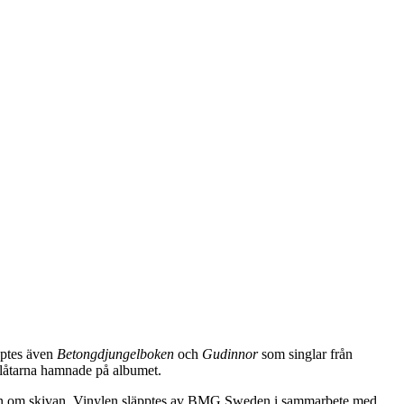
ptes även
Betongdjungelboken
och
Gudinnor
som singlar från
v låtarna hamnade på albumet.
onen om skivan. Vinylen släpptes av BMG Sweden i sammarbete med