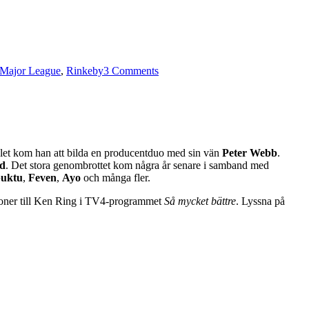
on
Avsnitt
Major League
,
Rinkeby
3 Comments
89
–
Big
Fred/Fredrik
Eddari
talet kom han att bilda en producentduo med sin vän
Peter Webb
.
ad
. Det stora genombrottet kom några år senare i samband med
uktu
,
Feven
,
Ayo
och många fler.
uktioner till Ken Ring i TV4-programmet
Så mycket bättre
. Lyssna på