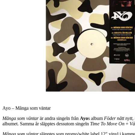
Ayo – Många som väntar
Många som väntar
är andra singeln från
Ayo
s album
Föder nått nytt
,
albumet. Samma år släpptes dessutom singeln
Time To Move On
+
Vä
Många som väntar
släpptes som promo/white label 12″ vinyl i kamm