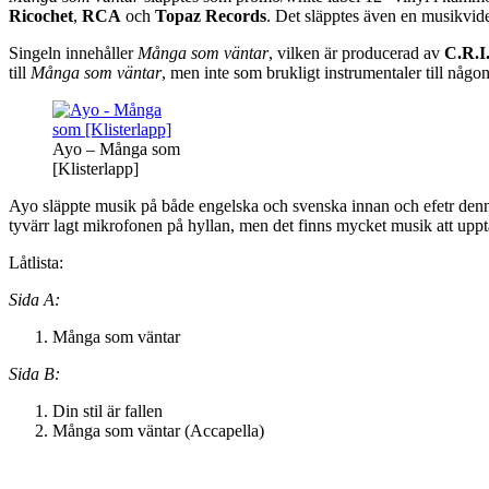
Ricochet
,
RCA
och
Topaz Records
. Det släpptes även en musikvide
Singeln innehåller
Många som väntar
, vilken är producerad av
C.R.I
till
Många som väntar
, men inte som brukligt instrumentaler till någ
Ayo – Många som
[Klisterlapp]
Ayo släppte musik på både engelska och svenska innan och efetr denn
tyvärr lagt mikrofonen på hyllan, men det finns mycket musik att up
Låtlista:
Sida A:
Många som väntar
Sida B:
Din stil är fallen
Många som väntar (Accapella)