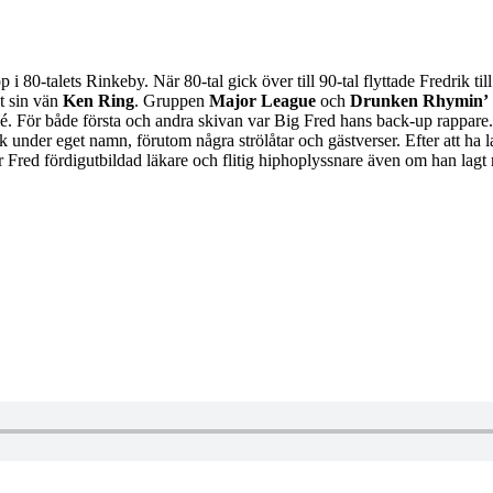
i 80-talets Rinkeby. När 80-tal gick över till 90-tal flyttade Fredrik ti
t sin vän
Ken Ring
. Gruppen
Major League
och
Drunken Rhymin’
né. För både första och andra skivan var Big Fred hans back-up rappare
k under eget namn, förutom några strölåtar och gästverser. Efter att ha l
red fördigutbildad läkare och flitig hiphoplyssnare även om han lagt m