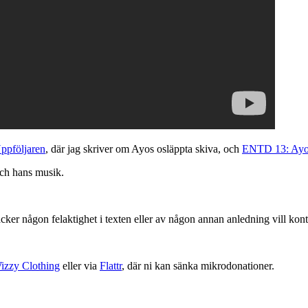
ppföljaren
, där jag skriver om Ayos osläppta skiva, och
ENTD 13: Ayo 
och hans musik.
cker någon felaktighet i texten eller av någon annan anledning vill kont
izzy Clothing
eller via
Flattr
, där ni kan sänka mikrodonationer.
on
ENTD