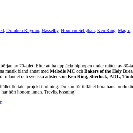
ed
,
Drunken Rhymin
,
Hässelby
,
Houman Sebghati
,
Ken Ring
,
Magro
,
början av 70-talet. Efter att ha upptäckt hiphopen under mitten av 80-
rsta musik bland annat med
Melodie MC
och
Bakers of the Holy Bre
ör utlandet och svenska artister som
Ken Ring
,
Sherlock
,
ADL
,
Timb
lfället flertalet projekt i rullning. Du kan för tillfället höra hans prod
 har hört honom innan. Trevlig lyssning!
om