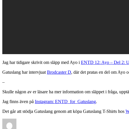
Jag har tidigare skrivit om släpp med Ayo i
ENTD 12: Ayo – Del 2: U
Gatuslang har intervjuat
Brodcaster D
, där det pratas en del om Ayo 
–
Skulle någon av er läsare ha mer information om släppet i fråga, upptä
Jag finns även på
Instagram: ENTD_for_Gatuslang
.
Det går att stödja Gatuslang genom att köpa Gatuslang T-Shirts hos
W
Author
Posted
Categories
Tags
on