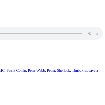
 MC
,
Patrik Collén
,
Peter Webb
,
Petter
,
Sherlock
,
Timbuktu
Leave a