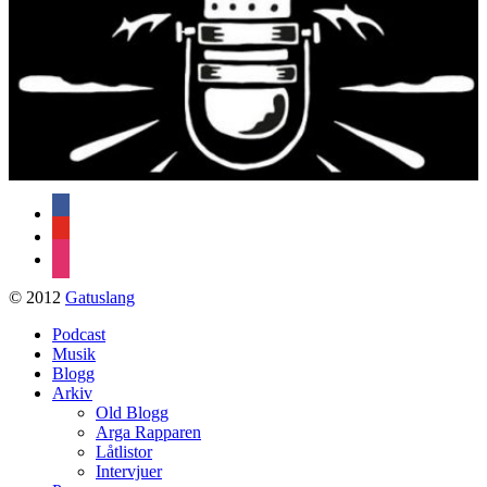
facebook
youtube
instagram
© 2012
Gatuslang
Podcast
Musik
Blogg
Arkiv
Old Blogg
Arga Rapparen
Låtlistor
Intervjuer