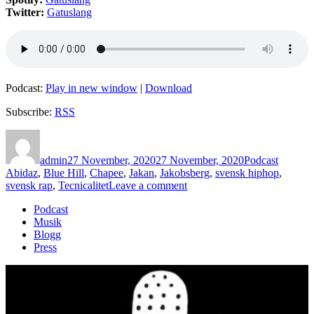
Twitter:
Gatuslang
Podcast:
Play in new window
|
Download
Subscribe:
RSS
Author
Posted
Categories
Tags
on
admin
27 November, 2020
27 November, 2020
Podcast
Abidaz
,
Blue Hill
,
Chapee
,
Jakan
,
Jakobsberg
,
svensk hiphop
,
on
svensk rap
,
Tecnicalitet
Leave a comment
146
Podcast
–
Musik
Tecnicalitet
Blogg
Press