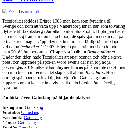
Tecnicalitet föddes i Eritrea 1983 men kom som fyraåring till
Sverige och kom att växa upp i Vänersborg innan han som tolvåring
flyttade till Jakobsberg i Järfälla utanför Stockholm. Hiphopen hade
han med sig från barndomen och började själv göra musik redan på
90-talet men några släpp blev det inte trots ett färdigställt mixtape
vid namn
Icebreaker
år 2007. Efter en paus från musiken kunde
man 2018 höra honom på
Chapee
s soloalbum
Brutna mönster
.
Under den tiden hade Tecnicalitet greppat pennan och börja skriva
poesi och uppträde på spoken word-events där han tog höga
placeringar. 2019 tolkade han
Joyner Lucas
på låten Inte rasist men
och nu i höst har Tecnicalitet släppt sitt album
Bara bars
. Hör en
otroligt spännande och viktig intervju här i Gatuslang från en
rappare som du kanske inte visste att du behövde höra. Trevlig
lyssning!
Du hittar även Gatuslang på följande platser:
Instagram:
Ga
tuslang
Youtube:
Gatuslang
Facebook:
Gatuslang
iTunes:
Gatuslang
Spotify:
Gatuslang