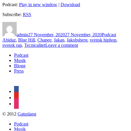
Podcast:
Play in new window
|
Download
Subscribe:
RSS
Author
Posted
Categories
Tags
on
admin
27 November, 2020
27 November, 2020
Podcast
Abidaz
,
Blue Hill
,
Chapee
,
Jakan
,
Jakobsberg
,
svensk hiphop
,
on
svensk rap
,
Tecnicalitet
Leave a comment
146
Podcast
–
Musik
Tecnicalitet
Blogg
Press
facebook
youtube
instagram
© 2012
Gatuslang
Podcast
Musik