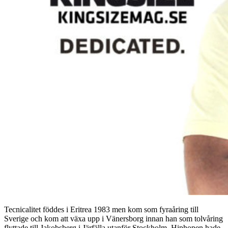
Tecnicalitet föddes i Eritrea 1983 men kom som fyraåring till
Sverige och kom att växa upp i Vänersborg innan han som tolvåring
flyttade till Jakobsberg i Järfälla utanför Stockholm. Hiphopen hade