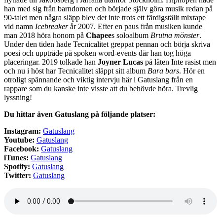
han med sig från barndomen och började själv göra musik redan på
90-talet men några släpp blev det inte trots ett färdigställt mixtape
vid namn
Icebreaker
år 2007. Efter en paus från musiken kunde
man 2018 höra honom på
Chapee
s soloalbum
Brutna mönster
.
Under den tiden hade Tecnicalitet greppat pennan och börja skriva
poesi och uppträde på spoken word-events där han tog höga
placeringar. 2019 tolkade han
Joyner Lucas
på låten Inte rasist men
och nu i höst har Tecnicalitet släppt sitt album
Bara bars
. Hör en
otroligt spännande och viktig intervju här i Gatuslang från en
rappare som du kanske inte visste att du behövde höra. Trevlig
lyssning!
Du hittar även Gatuslang på följande platser:
Instagram:
Ga
tuslang
Youtube:
Gatuslang
Facebook:
Gatuslang
iTunes:
Gatuslang
Spotify:
Gatuslang
Twitter:
Gatuslang