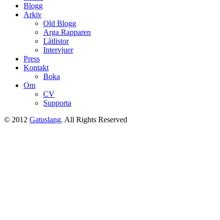
Blogg
Arkiv
Old Blogg
Arga Rapparen
Låtlistor
Intervjuer
Press
Kontakt
Boka
Om
CV
Supporta
© 2012
Gatuslang
. All Rights Reserved