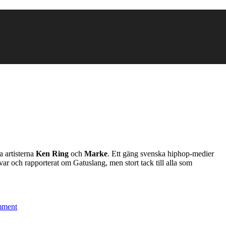
a artisterna
Ken Ring
och
Marke
. Ett gäng svenska hiphop-medier
svar och rapporterat om Gatuslang, men stort tack till alla som
on
Gatuslang
mment
belyses
i
svensk