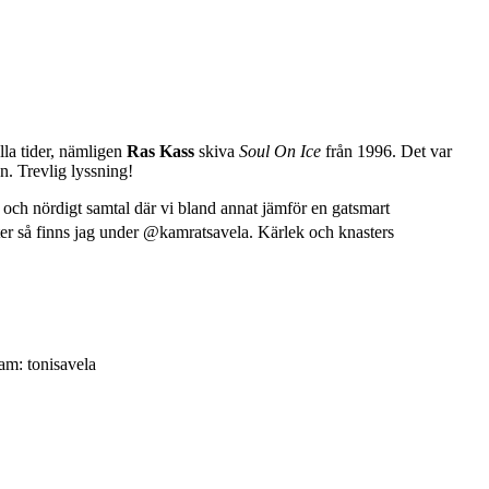
la tider, nämligen
Ras Kass
skiva
Soul On Ice
från 1996. Det var
n. Trevlig lyssning!
och nördigt samtal där vi bland annat jämför en gatsmart
ter så finns jag under @kamratsavela.
Kärlek och knasters
ram: tonisavela