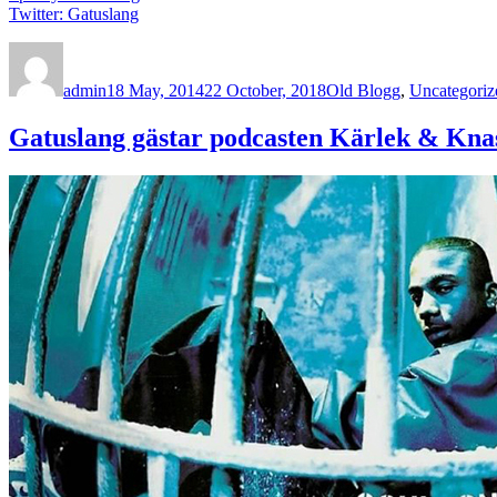
Twitter: Gatuslang
Author
Posted
Categories
on
admin
18 May, 2014
22 October, 2018
Old Blogg
,
Uncategoriz
Gatuslang gästar podcasten Kärlek & Kna