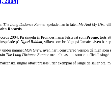
, 2004]
bum
The Long Distance Runner
spelade han in låten
Me And My Girl
, vi
John Records
.
Records 2004. På singeln är Promoes namn felstavat som
Promo
, trots 
 inspelade på
Ngozi Riddim
, vilken som brukligt på Jamaica även har spela
r
under namnet
Mah Grrrl
, även här i censurerad version då filen som
från
The Long Dictance Runner
men räknas inte som en officiell singel.
aicanska singlar oftast pressas i fler exemplar så länge de säljer bra, 