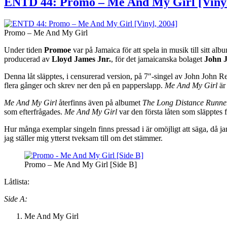
ENTD 44: Promo – Me And My Girl [Vinyl
Promo – Me And My Girl
Under tiden
Promoe
var på Jamaica för att spela in musik till sitt al
producerad av
Lloyd James Jnr.
, för det jamaicanska bolaget
John 
Denna låt släpptes, i censurerad version, på 7″-singel av John John 
flera gånger och skrev ner den på en papperslapp.
Me And My Girl
är
Me And My Girl
återfinns även på albumet
The Long Distance Runne
som efterfrågades.
Me And My Girl
var den första låten som släpptes 
Hur många exemplar singeln finns pressad i är omöjligt att säga, då jam
jag ställer mig ytterst tveksam till om det stämmer.
Promo – Me And My Girl [Side B]
Låtlista:
Side A:
Me And My Girl