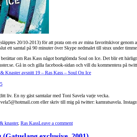
läpptes 20/10-2013) för att prata om en av mina favoritskivor genom al
l slut ett samtal på 90 minuter över Skype nedmalet till strax under timme
ättar om Ras Kass något bortglömda Soul on Ice. Det blir ett härligt 
ster.se. Gå in och gilla facebook-sidan och vill du kommentera på twit
 & Knaster avsnitt 19 – Ras Kass – Soul On Ice
95
tt liv.
En ny gäst samtalar med Toni Savela varje vecka.
vela5@hotmail.com eller skriv till mig på twitter: kamratsavela. Instag
on
Gatuslang
& knaster
,
Ras Kass
Leave a comment
gästar
podcasten
Kärlek
 (Gatuslang exclusive, 2001)