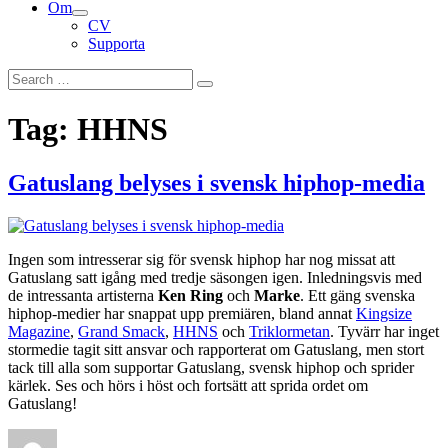
Om
menu
expand
CV
child
Supporta
menu
Search
Search
for:
Tag:
HHNS
Gatuslang belyses i svensk hiphop-media
Ingen som intresserar sig för svensk hiphop har nog missat att
Gatuslang satt igång med tredje säsongen igen. Inledningsvis med
de intressanta artisterna
Ken Ring
och
Marke
. Ett gäng svenska
hiphop-medier har snappat upp premiären, bland annat
Kingsize
Magazine
,
Grand Smack
,
HHNS
och
Triklormetan
. Tyvärr har inget
stormedie tagit sitt ansvar och rapporterat om Gatuslang, men stort
tack till alla som supportar Gatuslang, svensk hiphop och sprider
kärlek. Ses och hörs i höst och fortsätt att sprida ordet om
Gatuslang!
Author
Posted
Categories
Tags