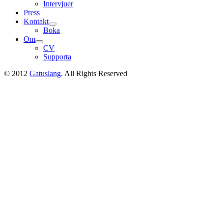
Intervjuer
Press
Kontakt
expand
Boka
child
Om
menu
expand
CV
child
Supporta
menu
© 2012
Gatuslang
. All Rights Reserved