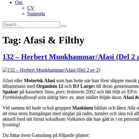
Om
CV
Supporta
Search
Search
for:
Tag:
Afasi & Filthy
132 – Herbert Munkhammar/Afasi (Del 2 a
Afasi eller
Motorisk Afasi
som han hette när han först släppte musik på
tillsammans med
Organism 12
och
DJ Large
s till deras gemensamm
Spakur
på kassetten
Snus, porr, brännvin
2002 och tätt följt av EP:n
Parkbänksfilosofi
som aldrig blev av, utan istället följde duon
Afasi &
Vid samma tid hade också gruppen
Maskinen
bildats och låten
Alla 
att röna stora framgångar med singlar på radio, turnéer och sina t
aktuell med sitt första soloalbum
Vulkanen
där han gått in i en perso
lyssning!
Du hittar även Gatuslang på följande platser: