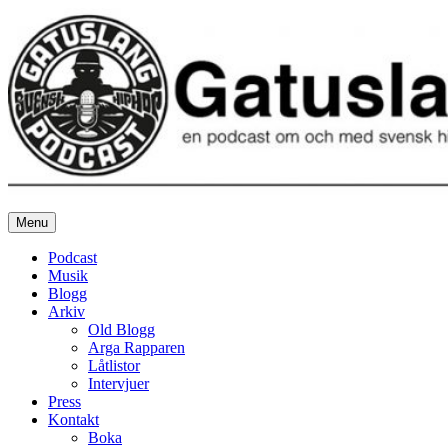
Skip
to
content
Menu
Gatuslang
en podcast om och med svensk hiphop
Podcast
Musik
Blogg
Arkiv
Old Blogg
Arga Rapparen
Låtlistor
Intervjuer
Press
Kontakt
Boka