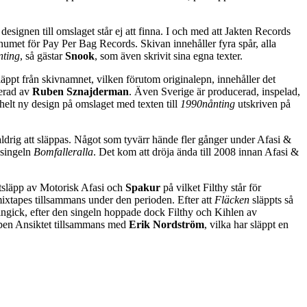
esignen till omslaget står ej att finna. I och med att Jakten Records
numet för Pay Per Bag Records. Skivan innehåller fyra spår, alla
ting
, så gästar
Snook
, som även skrivit sina egna texter.
ppt från skivnamnet, vilken förutom originalepn, innehåller det
serad av
Ruben Sznajderman
. Även Sverige är producerad, inspelad,
helt ny design på omslaget med texten till
1990nånting
utskriven på
aldrig att släppas. Något som tyvärr hände fler gånger under Afasi &
v singeln
Bomfalleralla
. Det kom att dröja ända till 2008 innan Afasi &
ettsläpp av Motorisk Afasi och
Spakur
på vilket Filthy står för
 mixtapes tillsammans under den perioden. Efter att
Fläcken
släppts så
ngick, efter den singeln hoppade dock Filthy och Kihlen av
ppen Ansiktet tillsammans med
Erik Nordström
, vilka har släppt en