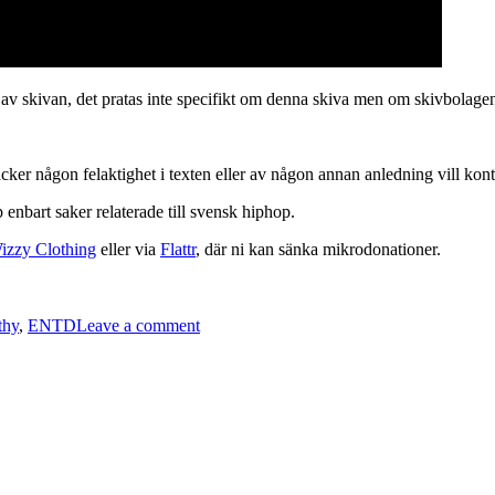
v skivan, det pratas inte specifikt om denna skiva men om skivbolagen 
cker någon felaktighet i texten eller av någon annan anledning vill kont
 enbart saker relaterade till svensk hiphop.
izzy Clothing
eller via
Flattr
, där ni kan sänka mikrodonationer.
on
ENTD
thy
,
ENTD
Leave a comment
21:
(Motorisk)
Afasi
&
Filthy
–
1990nånting
(EP)
[CD,