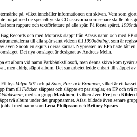
istermärke på, vilket innehåller informationen om skivan. Vem som gjort d
te börjat med de specialtryckta CDr-skivorna som senare skulle bli sig
i som rappare och textförfattare på alla spår. På första spåret,
1990nån
r Bag Records och med Motorisk släppt från Afasis namn och med EP slä
trumentalerna till alla spår samt videon till
1990nånting
, som är regis
av även Snook en skjuts i deras karriär. Nypressen av EPn hade fått en 
kivomslaget. Det nya omslaget är designat av Andreas Melin.
läppa ett album vid namn Parkbänksfilosofi, men denna skiva kom tyvärr 
lovat, men aldrig släppt album. Det samarbetet ledde enbart till släppet a
 Filthys
Volym 001
och på
Snus, Porr och Brännvin
, vilket är ett kass
pp fram till
Fläcken
släpptes och släppte ett par singlar, en EP och två
våldtäktsmän
, med sin grupp
Maskinen
, i vilken även
Frej
och
Kihlen
i
släppt två album under det gruppnamnet. Afasi bildade även senare gru
 har jobbat med namn som
Lena Philipsson
och
Britney Spears
.