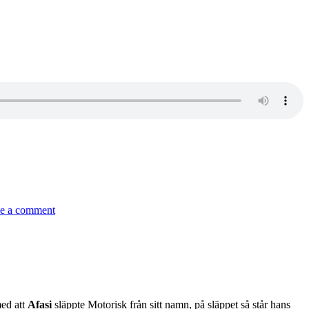
on
132
e a comment
–
Herbert
Munkhammar/Afasi
(Del
2
av
2)
med att
Afasi
släppte Motorisk från sitt namn, på släppet så står hans