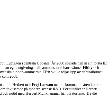
upp i Luthagen i centrala Uppsala. År 2000 spelade han in sin första låt
s innan egna utgivningar tillsammans med hans vänner
Filthy
och
svenska hiphop-sommarhit. EP:n skulle följas upp av debutalbumet
n
kom 2008.
t att bli Herbert och
Frej Larsson
och de kommande åren kom dom
som fokuserade på modern svensk R&B. För tillfället är Herbert
åtid och nutid med Herbert Munkhammar här i Gatuslang. Trevlig