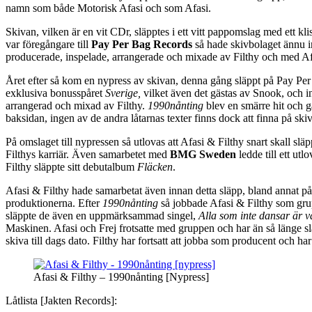
namn som både Motorisk Afasi och som Afasi.
Skivan, vilken är en vit CDr, släpptes i ett vitt pappomslag med ett kl
var föregångare till
Pay Per Bag Records
så hade skivbolaget ännu in
producerade, inspelade, arrangerade och mixade av Filthy och med Afas
Året efter så kom en nypress av skivan, denna gång släppt på Pay Pe
exklusiva bonusspåret
Sverige,
vilket även det gästas av Snook, och ins
arrangerad och mixad av Filthy.
1990nånting
blev en smärre hit och g
baksidan, ingen av de andra låtarnas texter finns dock att finna på s
På omslaget till nypressen så utlovas att Afasi & Filthy snart skall s
Filthys karriär. Även samarbetet med
BMG Sweden
ledde till ett ut
Filthy släppte sitt debutalbum
Fläcken
.
Afasi & Filthy hade samarbetat även innan detta släpp, bland annat på
produktionerna. Efter
1990nånting
så jobbade Afasi & Filthy som gru
släppte de även en uppmärksammad singel,
Alla som inte dansar är 
Maskinen. Afasi och Frej frotsatte med gruppen och har än så länge 
skiva till dags dato. Filthy har fortsatt att jobba som producent och
Afasi & Filthy – 1990nånting [Nypress]
Låtlista [Jakten Records]: