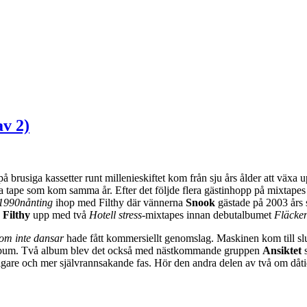
v 2)
 brusiga kassetter runt millenieskiftet kom från sju års ålder att växa 
a tape som kom samma år. Efter det följde flera gästinhopp på mixtape
1990nånting
ihop med Filthy där vännerna
Snook
gästade på 2003 års 
 Filthy
upp med två
Hotell stress
-mixtapes innan debutalbumet
Fläcke
som inte dansar
hade fått kommersiellt genomslag. Maskinen kom till slu
vå album. Två album blev det också med nästkommande gruppen
Ansiktet
nligare och mer självrannsakande fas. Hör den andra delen av två om d