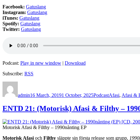
Facebook:
Gatuslang
Instagram:
Gatuslang
iTunes:
Gatuslang
Spotify:
Gatuslang
Twitter:
Gatuslang
Podcast:
Play in new window
|
Download
Subscribe:
RSS
Author
Posted
Categories
Tags
on
admin
16 March, 2019
1 October, 2025
Podcast
Afasi
,
Afasi & F
ENTD 21: (Motorisk) Afasi & Filthy – 199
Motorisk Afasi & Filthy – 1990nånting EP
Motorisk Afasi
och
Filthy
släppte sin första release som grupp,
1990