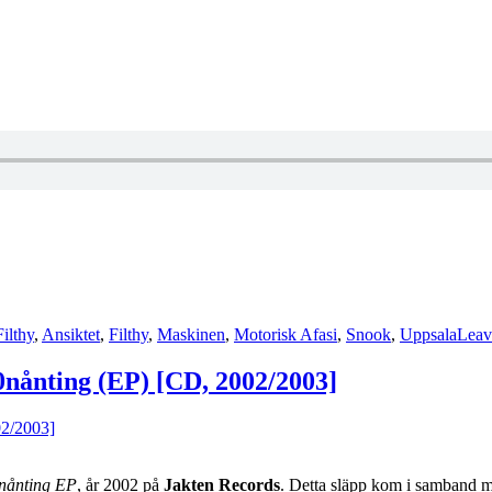
ilthy
,
Ansiktet
,
Filthy
,
Maskinen
,
Motorisk Afasi
,
Snook
,
Uppsala
Leav
0nånting (EP) [CD, 2002/2003]
nånting EP
, år 2002 på
Jakten Records
. Detta släpp kom i samband 