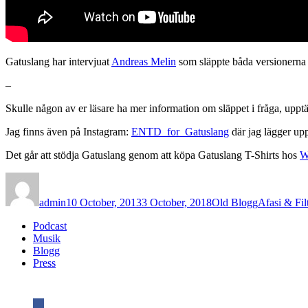
Gatuslang har intervjuat
Andreas Melin
som släppte båda versionerna a
–
Skulle någon av er läsare ha mer information om släppet i fråga, upptä
Jag finns även på Instagram:
ENTD_for_Gatuslang
där jag lägger upp
Det går att stödja Gatuslang genom att köpa Gatuslang T-Shirts hos
W
Author
Posted
Categories
Tags
on
admin
10 October, 2013
3 October, 2018
Old Blogg
Afasi & Fil
Podcast
Musik
Blogg
Press