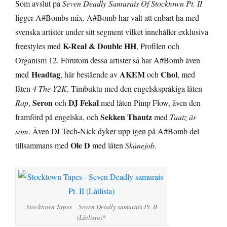
Som avslut på
Seven Deadly Samurais Of Stocktown Pt. II
ligger A#Bombs mix. A#Bomb har valt att enbart ha med
svenska artister under sitt segment vilket innehåller exklusiva
K-Real & Double HH
freestyles med
, Profilen och
Organism 12. Förutom dessa artister så har A#Bomb även
Headtag
AKEM
Chol
med
, här bestående av
och
, med
låten
4 The Y2K
, Timbuktu med den engelskspråkiga låten
Seron
DJ Fekal
Rap
,
och
med låten Pimp Flow, även den
Sekken Thautz
framförd på engelska, och
med
Tautz är
som
. Även DJ Tech-Nick dyker upp igen på A#Bomb del
Ole D
tillsammans med
med låten
Skånejob
.
Stocktown Tapes – Seven Deadly samurais Pt. II
(Låtlista)*