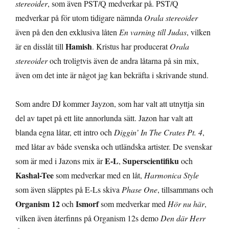
stereoider
, som även PST/Q medverkar på. PST/Q
medverkar på för utom tidigare nämnda
Orala stereoider
även på den den exklusiva låten
En varning till Judas
, vilken
Hamish
är en disslåt till
. Kristus har producerat
Orala
stereoider
och troligtvis även de andra låtarna på sin mix,
även om det inte är något jag kan bekräfta i skrivande stund.
Som andre DJ kommer Jayzon, som har valt att utnyttja sin
del av tapet på ett lite annorlunda sätt. Jazon har valt att
blanda egna låtar, ett intro och
Diggin’ In The Crates Pt. 4
,
med låtar av både svenska och utländska artister. De svenskar
E-L
Superscientifiku
som är med i Jazons mix är
,
och
Kashal-Tee
som medverkar med en låt,
Harmonica Style
som även släpptes på E-Ls skiva
Phase One
, tillsammans och
Organism 12
Ismorf
och
som medverkar med
Hör nu här
,
vilken även återfinns på Organism 12s demo
Den där Herr