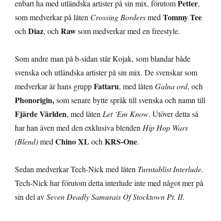
Petter
enbart ha med utländska artister på sin mix, förutom
,
Tommy Tee
som medverkar på låten
Crossing Borders
med
Diaz
Raw
och
, och
som medverkar med en freestyle.
Som andre man på b-sidan står Kojak, som blandar både
svenska och utländska artister på sin mix. De svenskar som
Fattaru
medverkar är hans grupp
, med låten
Galna ord
, och
Phonorigin,
som senare bytte språk till svenska och namn till
Fjärde Världen
, med låten
Let ‘Em Know
. Utöver detta så
har han även med den exklusiva blenden
Hip Hop Wars
Chino XL
KRS-One
(Blend)
med
och
.
Sedan medverkar Tech-Nick med låten
Turntablist Interlude
.
Tech-Nick har förutom detta interlude inte med något mer på
sin del av
Seven Deadly Samurais Of Stocktown Pt. II
.