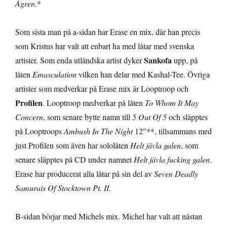
Ågren
.*
Som sista man på a-sidan har Erase en mix, där han precis
som Kristus har valt att enbart ha med låtar med svenska
Sankofa
artister. Som enda utländska artist dyker
upp, på
låten
Emasculation
vilken han delar med Kashal-Tee. Övriga
artister som medverkar på Erase mix är Looptroop och
Profilen
. Looptroop medverkar på låten
To Whom It May
Concern
, som senare bytte namn till
5 Out Of 5
och släpptes
på Looptroops
Ambush In The Night
12″**, tillsammans med
just Profilen som även har sololåten
Helt jävla galen
, som
senare släpptes på CD under namnet
Helt jävla fucking galen
.
Erase har producerat alla låtar på sin del av
Seven Deadly
Samurais Of Stocktown Pt. II
.
B-sidan börjar med Michels mix. Michel har valt att nästan