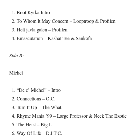
Boot Kyrka Intro
To Whom It May Concern – Looptroop & Profilen
Helt jävla galen – Profilen
Emasculation – Kashal-Tee & Sankofa
Sida B:
Michel
“De e’ Michel” – Intro
Connections – O.C.
Turn It Up – The What
Rhyme Mania ’99 – Large Professor & Neek The Exotic
The Heist – Big L
Way Of Life – D.I.T.C.