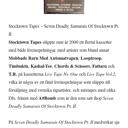
Stocktown Tapes – Seven Deadly Samurais Of Stocktown Pt.
II
Stocktown Tapes
släppte runt år 2000 ett flertal kassetter
med både liveinspelningar, med artister som bland annat
Mobbade Barn Med Automatvapen
Looptroop
,
,
Timbuktu
Kashal-Tee
Chords & Scissors
Fattaru
,
,
,
och
T.R.
på kassetterna
Live Tape Nr. One
och
Live Tape Vol.2
,
vilka är några av ett fåtal liveinspelningar som släppts till
försäljning med svenska rapartister
,
och mixtapes med olika
A#Bomb
DJs, främst med
som är den som satt ihop
Seven
Deadly Samurais Of Stocktown Pt. II
.
På
Seven Deadly Samurais Of Stocktown Pt. II
medverkar sju