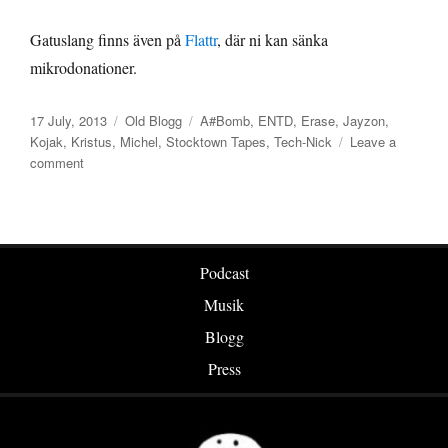
Gatuslang finns även på
Flattr
, där ni kan sänka
mikrodonationer.
Posted
Categories
Tags
17 July, 2013
Old Blogg
A#Bomb
,
ENTD
,
Erase
,
Jayzon
,
on
Kojak
,
Kristus
,
Michel
,
Stocktown Tapes
,
Tech-Nick
Leave a
on
comment
ENTD
14:
Stocktown
Tapes
–
Podcast
Seven
Musik
Deadly
Samurais
Blogg
Of
Press
Stocktown
Pt.
II
[Kassett,