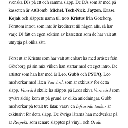
svenska DJs på ett och samma släpp. De DJs som är med på
Michel
Tech-Nick
Jayzon
Erase
kassetten är A#Bomb,
,
,
,
,
Kojak
Kristus
och släppets namn till trots
från Göteborg.
Förutom introt, som inte är krediterat till någon alls, så har
varje DJ fått en egen sektion av kassetten som de har valt att
utnyttja på olika sätt.
Först ut är Kristus som har valt att enbart ha med artister från
Göteborg på sin mix vilken han startar med ett eget intro. De
Leo
Gubb
PST/Q
artister som han har med är
,
och
. Leo
medverkar med låten
Vanvård
, som är exklusiv för detta
släpp.
Vanvård
skulle ha släppts på Leos skiva
Varnvård
som
tyvärr aldrig kom ut på grund av olika anledningar. Gubb
medverkar på totalt tre låtar, varav en
Infraröda tankar
är
exklusivt för detta släpp. De övriga låtarna han medverkar på
är
Respekt
, som senare släpptes på vinyl, och
Orala