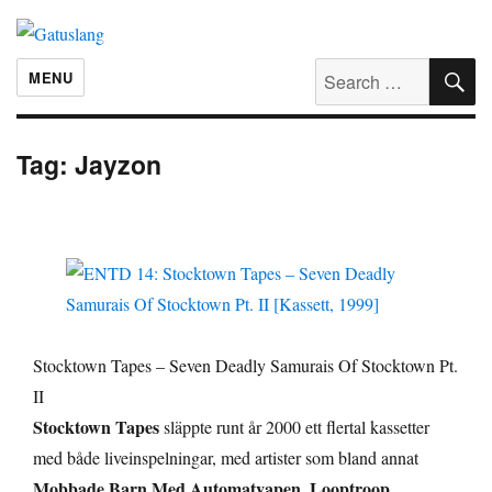
S
Search
Gatuslang
MENU
for:
Tag:
Jayzon
Stocktown Tapes – Seven Deadly Samurais Of Stocktown Pt.
II
Stocktown Tapes
släppte runt år 2000 ett flertal kassetter
med både liveinspelningar, med artister som bland annat
Mobbade Barn Med Automatvapen
Looptroop
,
,