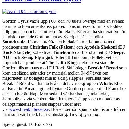
Gordon Cyrus växte upp i 60- och 70-talets Sverige med en svensk
mamma och en amerikansk pappa. Hans intresse för musik föddes
tidigt precis som hans intresse för teknik. Efter att ha studerat fyra år
tekniskt hamnade Gordon i en av Sveriges bästa studior
Soundtrade
. I början av 90-talet bildade han tillsammans med
producenterna
Christian Falk
(
Falcon
) och
Ayodele Shekoni
(
DJ
Rock Ski
/
Dele
) kollektivet
Timebomb
där bland annat
DJ Sleepy
,
ADL
och
Swing Fly
ingick. Efter att Timebomb-kollektivet lösts
upp och han producerat
The Latin Kings
debutskiva startade
Gordon tillsammans med DJ Rock Ski bolaget
Breakin’ Bread
som
kom att släppa mängder av material mellan 94-97 även om
majoriteten av bolagets musik aldrig släpptes. Parallellt med
Breakin’ Bread var han också en del av rockgruppen
Whale
. Efter
att Breakin’ Bread lagt ned flyttade Gordon permanent till Frankrike
där han bor än idag. Men sedan i vår har hans gamla bolag
återupplivats via webben där allt material släppts och mängder av
osläppt material planeras släppas under året
via
www.breakinbread.se
. Hör en oerhört spännande historia från en
man som varit med, här i Gatuslang. Trevlig lyssning!
Special guest: DJ Rock Ski