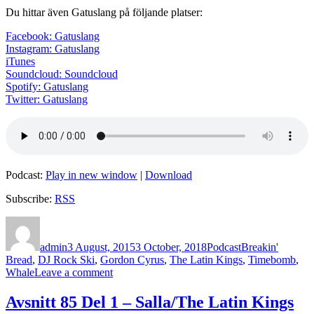
Du hittar även Gatuslang på följande platser:
Facebook: Gatuslang
Instagram: Gatuslang
iTunes
Soundcloud: Soundcloud
Spotify: Gatuslang
Twitter: Gatuslang
Podcast:
Play in new window
|
Download
Subscribe:
RSS
Author
Posted
Categories
Tags
on
admin
3 August, 2015
3 October, 2018
Podcast
Breakin'
Bread
,
DJ Rock Ski
,
Gordon Cyrus
,
The Latin Kings
,
Timebomb
,
on
Whale
Leave a comment
Avsnitt
94
Avsnitt 85 Del 1 – Salla/The Latin Kings
–