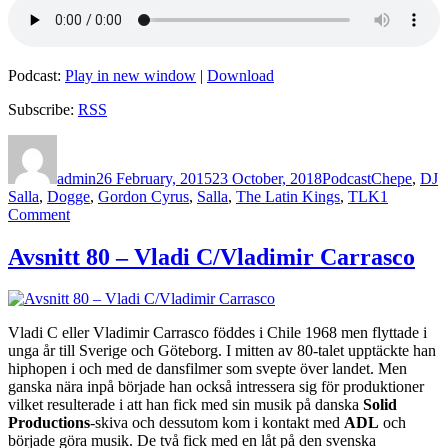
Podcast:
Play in new window
|
Download
Subscribe:
RSS
Author
Posted
Categories
Tags
on
admin
26 February, 2015
23 October, 2018
Podcast
Chepe
,
DJ
Salla
,
Dogge
,
Gordon Cyrus
,
Salla
,
The Latin Kings
,
TLK
1
on
Comment
Avsnitt
85
Avsnitt 80 – Vladi C/Vladimir Carrasco
Del
1
–
Salla/The
Vladi C eller Vladimir Carrasco föddes i Chile 1968 men flyttade i
Latin
unga år till Sverige och Göteborg. I mitten av 80-talet upptäckte han
Kings
hiphopen i och med de dansfilmer som svepte över landet. Men
ganska nära inpå började han också intressera sig för produktioner
vilket resulterade i att han fick med sin musik på danska
Solid
Productions
-skiva och dessutom kom i kontakt med
ADL
och
började göra musik. De två fick med en låt på den svenska