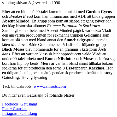
samlingsskivan
Safesex
redan 1990.
Efter att en bit in på 90-talet kommit i kontakt med
Gordon Cyrus
och
Breakin Bread
kom han tillsammans med ADL att bilda gruppen
Absent Minded
. En grupp som kom att släppa ett gäng tolvor och
det idag historiska albumet
Extreme Paranoia In Stocktown
.
Samtidigt som arbetet med Absent Minded pågick var också Vladi
den ansvariga producenten för sexmannagruppen
Goldmine
som
kom att slå stort med bland annat den
Stonebridge
-producerade
låten
Mic Love
. Både Goldmine och Vladis efterföljande grupp
Black Moses
blev nominerade för en grammis i kategorin
Årets
dans
. Efter att varit en klassisk hiphopproducent valde Vladi att
under 00-talet arbeta med
Emma Nilsdotter
och
Moses
och röra sig
bort från hiphop-beats. Men i år var han bland annat tillbaka bakom
spakarna för att producera den forne
3 Ess
-rapparen
Racklass
. Hör
en tidigare hemlig och smått legendarisk producent berätta sin story i
Gatuslang. Trevlig lyssning!
Tack till Caliroots!
www.caliroots.com
Du hittar även Gatuslang på följande platser:
Facebook: Gatuslang
Flattr: Gatuslang
Instagram: Gatuslang