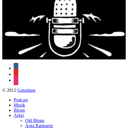
facebook
youtube
instagram
© 2012
Gatuslang
Podcast
Musik
Blogg
Arkiv
Old Blogg
Arga Rapparen