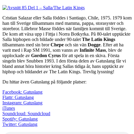
Gordon
Cyrus
Cristian Salazar eller Salla föddes i Santiago, Chile, 1975. 1979 kom
han till Sverige tillsammans med mamma, pappa, storasyster och
storebror. Lillebror Masse föddes när familjen kommit till Sverige.
De kom att växa upp i Fittja i Norra Botkyrka. På 80-talet upptäckte
Salla hiphopen och bildade under 90-talet
The Latin Kings
tillsammans med sin bror
Chepe
och sin vän
Dogge
. Efter att ha
varit med i Rap SM 1991, som vanns av
Infinite Mass
, blev de
upplockade av
Gordon Cyrus
för att spela in en skiva. Första
singeln blev Snubben 1993. I den första delen av Gatuslang får vi
bland annat höra historier kring Sallas tidiga år, hans upptäckt av
hiphop och bildandet av The Latin Kings. Trevlig lyssning!
Du hittar även Gatuslang på följande platser:
Facebook: Gatuslang
Flattr: Gatuslang
Instagram: Gatuslang
iTunes
Soundcloud: Soundcloud
Spotify: Gatuslang
Twitter: Gatuslang