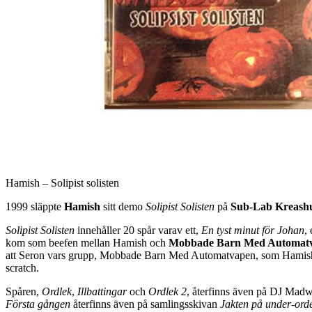
Hamish – Solipist solisten
1999 släppte
Hamish
sitt demo
Solipist Solisten
på
Sub-Lab Kreash
Solipist Solisten
innehåller 20 spår varav ett,
En tyst minut för Johan
,
kom som beefen mellan Hamish och
Mobbade Barn Med Automat
att Seron vars grupp, Mobbade Barn Med Automatvapen, som Hamish se
scratch.
Spåren,
Ordlek
,
Illbattingar
och
Ordlek 2
, återfinns även på DJ Madw
Första gången
återfinns även på samlingsskivan
Jakten på under-ord