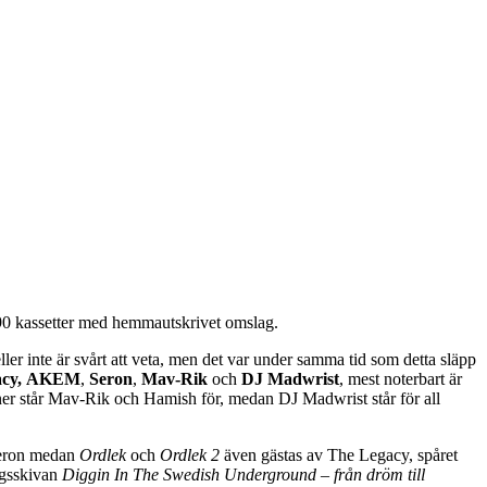
0 kassetter med hemmautskrivet omslag.
ller inte är svårt att veta, men det var under samma tid som detta släpp
cy,
AKEM
,
Seron
,
Mav-Rik
och
DJ Madwrist
, mest noterbart är
r står Mav-Rik och Hamish för, medan DJ Madwrist står för all
Seron medan
Ordlek
och
Ordlek 2
även gästas av The Legacy, spåret
ngsskivan
Diggin In The Swedish Underground – från dröm till