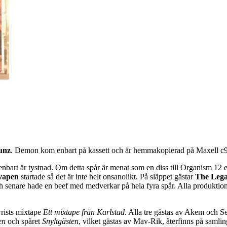
unz
. Demon kom enbart på kassett och är hemmakopierad på Maxell c9
 enbart är tystnad. Om detta spår är menat som en diss till Organism 12 e
vapen
startade så det är inte helt onsanolikt. På släppet gästar
The Lega
nare hade en beef med medverkar på hela fyra spår. Alla produktione
rists mixtape
Ett mixtape från Karlstad
. Alla tre gästas av Akem och 
en
och spåret
Snyltgästen
, vilket gästas av Mav-Rik, återfinns på samli