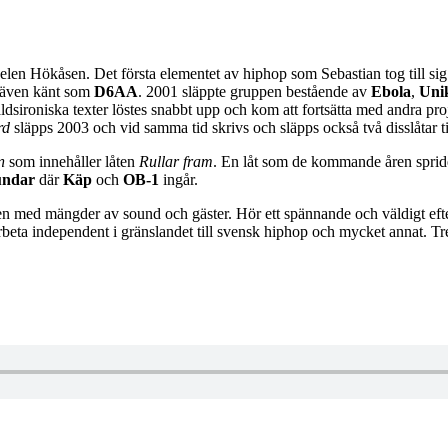
en Hökåsen. Det första elementet av hiphop som Sebastian tog till sig oc
 även känt som
D6AA
. 2001 släppte gruppen bestående av
Ebola
,
Uni
åldsironiska texter löstes snabbt upp och kom att fortsätta med andra p
rd
släpps 2003 och vid samma tid skrivs och släpps också två disslåtar t
en
som innehåller låten
Rullar fram
. En låt som de kommande åren spride
ndar
där
Käp
och
OB-1
ingår.
n med mängder av sound och gäster. Hör ett spännande och väldigt efter
arbeta independent i gränslandet till svensk hiphop och mycket annat. Tr