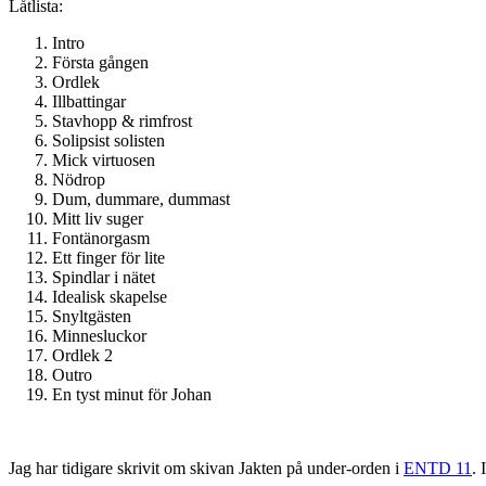
Låtlista:
Intro
Första gången
Ordlek
Illbattingar
Stavhopp & rimfrost
Solipsist solisten
Mick virtuosen
Nödrop
Dum, dummare, dummast
Mitt liv suger
Fontänorgasm
Ett finger för lite
Spindlar i nätet
Idealisk skapelse
Snyltgästen
Minnesluckor
Ordlek 2
Outro
En tyst minut för Johan
Jag har tidigare skrivit om skivan Jakten på under-orden i
ENTD 11
. 