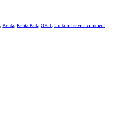
on
Avsnitt
,
Kenta
,
Kenta Kuk
,
OB-1
,
Unikum
Leave a comment
124
–
Sebastian
Fronda