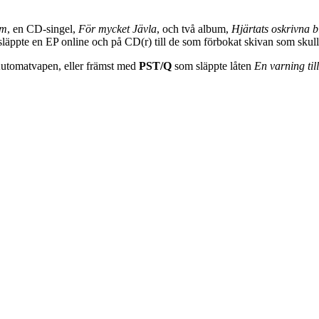
um
, en CD-singel,
För mycket Jävla
, och två album,
Hjärtats oskrivna b
läppte en EP online och på CD(r) till de som förbokat skivan som sku
tomatvapen, eller främst med
PST/Q
som släppte låten
En varning til