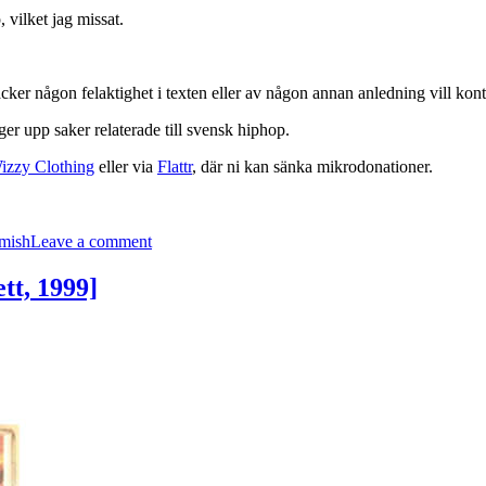
vilket jag missat.
cker någon felaktighet i texten eller av någon annan anledning vill kont
ger upp saker relaterade till svensk hiphop.
izzy Clothing
eller via
Flattr
, där ni kan sänka mikrodonationer.
on
ENTD
mish
Leave a comment
24:
Hamish
–
tt, 1999]
Solipist
solisten
[Kassett,
1999]