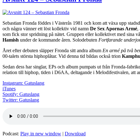
Sebastian Fronda föddes i Västerås 1981 och kom att växa upp stadsdel
och några vänner ett löst kollektiv vid namn
De Sex Apornas Armé
,
som fick stor spridning på nätet. Gruppen eller kollektivet med sina v
Hamish
under de kommande åren. Solodebuten
Fortfarande underjo
Året efter debuten släpper Fronda sitt andra album
En armé på två b
00-talets största hiphoplåtar. Vid denna tid bildas också trion
Kamphu
Sedan dess har singlar, EPs och album pumpats ut från Fronda-fabrike
relation till hiphop, tiden i D6AA, deltagande i Melodifestivalen, att 
Instagram: Gatuslang
iTunes
Spotify: Gatuslang
Twitter: Gatuslang
Podcast:
Play in new window
|
Download