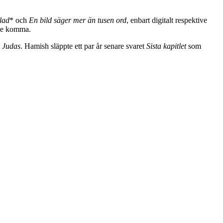
lad
* och
En bild säger mer än tusen ord
, enbart digitalt respektive
lle komma.
l Judas
. Hamish släppte ett par år senare svaret
Sista kapitlet
som