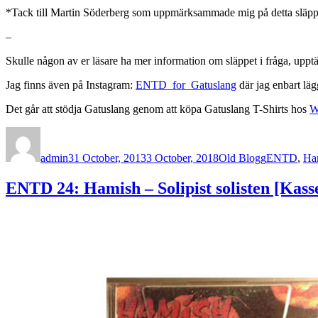
*Tack till Martin Söderberg som uppmärksammade mig på detta släpp, 
–
Skulle någon av er läsare ha mer information om släppet i fråga, upptä
Jag finns även på Instagram:
ENTD_for_Gatuslang
där jag enbart läg
Det går att stödja Gatuslang genom att köpa Gatuslang T-Shirts hos
W
Author
Posted
Categories
Tags
on
admin
31 October, 2013
3 October, 2018
Old Blogg
ENTD
,
Ha
ENTD 24: Hamish – Solipist solisten [Kasse