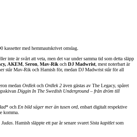
0 kassetter med hemmautskrivet omslag.
ller inte är svårt att veta, men det var under samma tid som detta släpp
cy,
AKEM
,
Seron
,
Mav-Rik
och
DJ Madwrist
, mest noterbart är
r står Mav-Rik och Hamish för, medan DJ Madwrist står för all
Seron medan
Ordlek
och
Ordlek 2
även gästas av The Legacy, spåret
ngsskivan
Diggin In The Swedish Underground – från dröm till
lad
* och
En bild säger mer än tusen ord
, enbart digitalt respektive
lle komma.
l Judas
. Hamish släppte ett par år senare svaret
Sista kapitlet
som