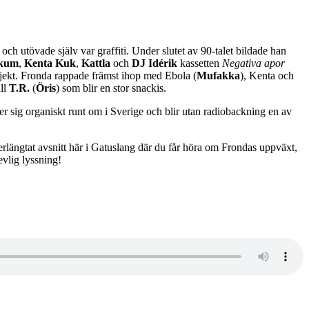
h utövade själv var graffiti. Under slutet av 90-talet bildade han
kum
,
Kenta Kuk
,
Kattla
och
DJ Idérik
kassetten
Negativa apor
rojekt. Fronda rappade främst ihop med Ebola (
Mufakka
), Kenta och
ill
T.R.
(
Öris
) som blir en stor snackis.
r sig organiskt runt om i Sverige och blir utan radiobackning en av
längtat avsnitt här i Gatuslang där du får höra om Frondas uppväxt,
evlig lyssning!