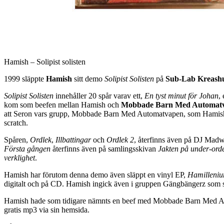
Hamish – Solipist solisten
1999 släppte
Hamish
sitt demo
Solipist Solisten
på
Sub-Lab Kreash
Solipist Solisten
innehåller 20 spår varav ett,
En tyst minut för Johan
,
kom som beefen mellan Hamish och
Mobbade Barn Med Automat
att Seron vars grupp, Mobbade Barn Med Automatvapen, som Hamish se
scratch.
Spåren,
Ordlek
,
Illbattingar
och
Ordlek 2
, återfinns även på DJ Madw
Första gången
återfinns även på samlingsskivan
Jakten på under-ord
verklighet
.
Hamish har förutom denna demo även släppt en vinyl EP,
Hamilleni
digitalt och på CD. Hamish ingick även i gruppen Gängbängerz som s
Hamish hade som tidigare nämnts en beef med Mobbade Barn Med Au
gratis mp3 via sin hemsida.