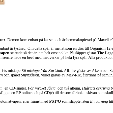
unz
. Demon kom enbart på kassett och är hemmakopierad på Maxell c9
 enbart är tystnad. Om detta spår är menat som en diss till Organism 12 e
vapen
startade så det är inte helt onsanolikt. På släppet gästar
The Lega
nare hade en beef med medverkar på hela fyra spår. Alla produktione
rists mixtape
Ett mixtape från Karlstad
. Alla tre gästas av Akem och 
en
och spåret
Snyltgästen
, vilket gästas av Mav-Rik, återfinns på samli
um
, en CD-singel,
För mycket Jävla
, och två album,
Hjärtats oskrivna b
läppte en EP online och på CD(r) till de som förbokat skivan som sku
tomatvapen, eller främst med
PST/Q
som släppte låten
En varning til