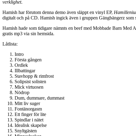
verklighet
.
Hamish har förutom denna demo även släppt en vinyl EP,
Hamilleni
digitalt och på CD. Hamish ingick även i gruppen Gängbängerz som s
Hamish hade som tidigare nämnts en beef med Mobbade Barn Med Au
gratis mp3 via sin hemsida.
Låtlista:
Intro
Första gången
Ordlek
Illbattingar
Stavhopp & rimfrost
Solipsist solisten
Mick virtuosen
Nödrop
Dum, dummare, dummast
Mitt liv suger
Fontänorgasm
Ett finger för lite
Spindlar i nätet
Idealisk skapelse
Snyltgästen