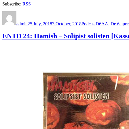
Subscribe:
RSS
Author
Posted
Categories
Tags
on
admin
25 July, 2018
3 October, 2018
Podcast
D6AA
,
De 6 apor
ENTD 24: Hamish – Solipist solisten [Kasse