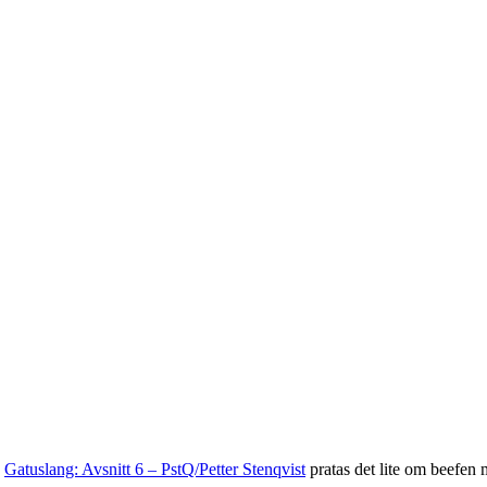
I
Gatuslang: Avsnitt 6 – PstQ/Petter Stenqvist
pratas det lite om beef